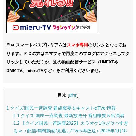
※auスマートパスプレミアムは
スマホ
専用
のリンクとなってお
ります。ＰＣの方はスマフォで再度このブログにアクセスしてク
リックしていただくか、別の動画配信サービス（UNEXTや
DMMTV、mieruTVなど）をご利用くださいませ。
目次
[
隠す
]
1
クイズ!国民一斉調査 番組概要＆キャスト&TVer情報
1.1
クイズ!国民一斉調査 最新放送分 番組概要＆出演者
1.2
【クイズ国民一斉調査2025】カラオケ1位がヤバすぎ
るｗ＜配信/無料動画/見逃し/TVer/再放送＞2025年1月18