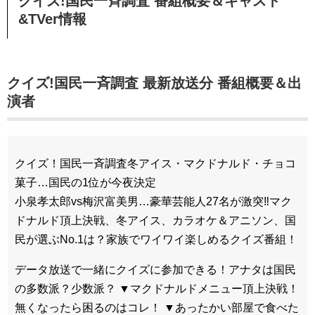
クイズ!国民一斉調査 番組概要＆キャスト
&TVer情報
クイズ!国民一斉調査 最新放送分 番組概要＆出
演者
クイズ！国民一斉調査冬アイス・マクドナルド・チョコ
菓子…国民の1位が今夜決定
小泉孝太郎vs梅沢富美男…豪華芸能人27名が激突‼マク
ドナルド頂上決戦、冬アイス、カラオケ＆アニソン、国
民が選ぶNo.1は？家族でワイワイ楽しめるクイズ番組！
データ放送で一緒にクイズに参加できる！アナタは国民
の多数派？少数派？ ▼マクドナルドメニュー頂上決戦！
無くなったら困るのはコレ！ ▼あったかい部屋で食べた