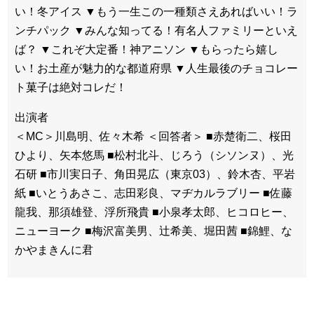
い！冬アイス ▼もう一生この一種類さえあればいい！ラ
ンチパック ▼みんな知ってる！有名人ファミリーといえ
ば？ ▼これぞ大定番！神アニソン ▼もらったら嬉し
い！お土産が魅力的な都道府県 ▼人生最後のチョコレー
ト菓子は絶対コレだ！
出演者
＜MC＞川島明、佐々木希 ＜回答者＞ ■赤楚衛二、桜田
ひより、矢本悠馬 ■松村北斗、じろう（シソンヌ）、光
石研 ■市川実日子、角田晃広（東京03）、鈴木杏、平岩
紙 ■いとうあさこ、志田彩良、マヂカルラブリー ■佐藤
龍我、那須雄登、浮所飛貴 ■小泉孝太郎、ヒコロヒー、
ニューヨーク ■梅沢富美男、辻希美、堀田茜 ■錦鯉、な
かやまきんに君