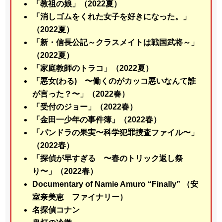
「教祖の娘」（2022夏）
「消しゴムをくれた女子を好きになった。」
（2022夏）
「新・信長公記～クラスメイトは戦国武将～」
（2022夏）
「家庭教師のトラコ」（2022夏）
「悪女(わる) 〜働くのがカッコ悪いなんて誰
が言った？〜」（2022春）
「受付のジョー」（2022春）
「金田一少年の事件簿」（2022春）
「パンドラの果実〜科学犯罪捜査ファイル〜」
（2022春）
「探偵が早すぎる 〜春のトリック返し祭
り〜」（2022春）
Documentary of Namie Amuro “Finally” （安
室奈美恵 ファイナリー）
名探偵コナン