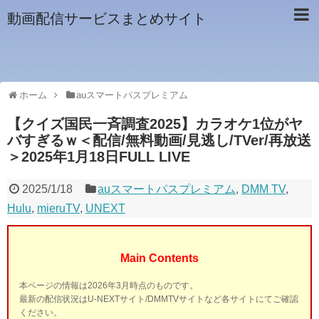
動画配信サービスまとめサイト
ホーム
auスマートパスプレミアム
【クイズ国民一斉調査2025】カラオケ1位がヤ
バすぎるｗ＜配信/無料動画/見逃し/TVer/再放送
＞2025年1月18日FULL LIVE
2025/1/18
auスマートパスプレミアム
,
DMM TV
,
Hulu
,
mieruTV
,
UNEXT
Main Contents
本ページの情報は2026年3月時点のものです。
最新の配信状況はU-NEXTサイト/DMMTVサイトなど各サイトにてご確認
ください。