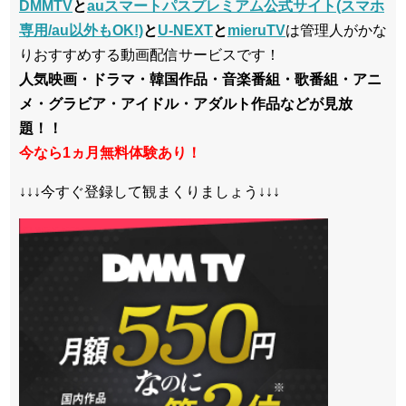
DMMTV
と
auスマートパスプレミアム公式サイト(スマホ
専用/au以外もOK!)
と
U-NEXT
と
mieruTV
は管理人がかな
りおすすめする動画配信サービスです！
人気映画・ドラマ・韓国作品・音楽番組・歌番組・アニ
メ・グラビア・アイドル・アダルト作品などが見放
題！！
今なら1ヵ月無料体験あり！
↓↓↓今すぐ登録して観まくりましょう↓↓↓