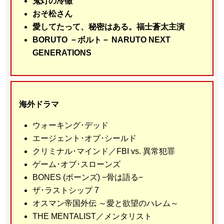
鬼灯の冷徹
おそ松さん
愛してたって、秘密はある。福士蒼太主演
BORUTO －ボルト－ NARUTO NEXT
GENERATIONS
海外ドラマ
ウォーキング･デッド
エージェント･オブ･シールド
クリミナル･マインド／FBI vs. 異常犯罪
ゲーム･オブ･スローンズ
BONES (ボーンズ) −骨は語る−
ザ･ラストシップ 7
オスマン帝国外伝 ～愛と欲望のハレム～
THE MENTALIST／メンタリスト