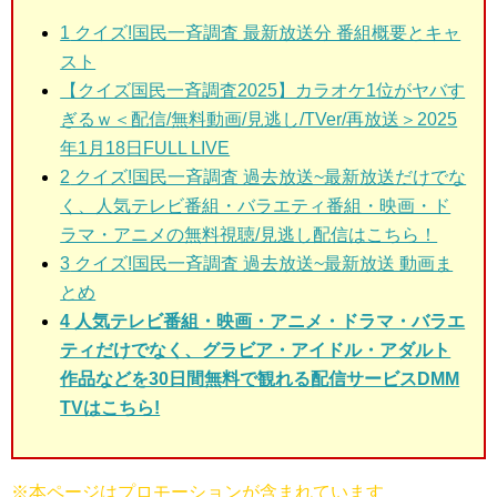
1
クイズ!国民一斉調査 最新放送分 番組概要とキャ
スト
【クイズ国民一斉調査2025】カラオケ1位がヤバす
ぎるｗ＜配信/無料動画/見逃し/TVer/再放送＞2025
年1月18日FULL LIVE
2
クイズ!国民一斉調査 過去放送~最新放送だけでな
く、人気テレビ番組・バラエティ番組・映画・ド
ラマ・アニメの無料視聴/見逃し配信はこちら！
3
クイズ!国民一斉調査 過去放送~最新放送 動画ま
とめ
4 人気テレビ番組・映画・アニメ・ドラマ・バラエ
ティだけでなく、グラビア・アイドル・アダルト
作品などを30日間無料で観れる配信サービスDMM
TVはこちら!
※本ページはプロモーションが含まれています