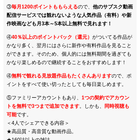
③
毎月1200ポイントももらえる
ので、
他のサブスク動画
配信サービスでは観れないような人気作品（有料）や新
作映画なども月3本～5本以上無料で見れます！
④
40％以上のポイントバック（還元）
がついてる作品が
かなり多く、翌月にはさらに新作や有料作品を見ること
ができます。そのため、個人的には無料期間を過ぎても
かなり楽しめるので継続することをおすすめします！
④
無料で観れる見放題作品もたくさんあります
ので、ポ
イントをすべて使い切ったとしても毎日楽しめます。
⑤ファミリーアカウントもあり、
1つの契約でアカウン
トを無料で3つまで追加できます
。しかも、
同時視聴も
可能
です。
＜4人でシェアできる内容＞
★高品質・高音質な動画作品。
★160誌以上の雑誌。