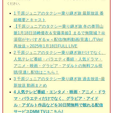
ください。
1
千原ジュニアのタクシー乗り継ぎ旅 最新放送 番
組概要とキャスト
【千原ジュニアのタクシー乗り継ぎ旅 冬の奥羽山
脈1月18日須﨑優衣＆安藤美姫】まるで無限城？㊙
湯宿がヤバすぎるｗ＜配信/無料動画/見逃し/TVer/
再放送＞2025年1月18日FULL LIVE
2
千原ジュニアのタクシー乗り継ぎ旅だけでなく、
人気テレビ番組・バラエティ番組・人気ドラマ・
アニメ・映画・グラビア・アダルトの無料フル視
聴/見逃し配信はこちら！
3
千原ジュニアのタクシー乗り継ぎ旅 過去放送~最
新放送 動画まとめ
4 人気テレビ番組・エンタメ・映画・アニメ・ドラ
マ・バラエティだけでなく、グラビア・アイド
ル・アダルト作品などを30日間無料で観れる配信
サービスDMM TVはこちら!