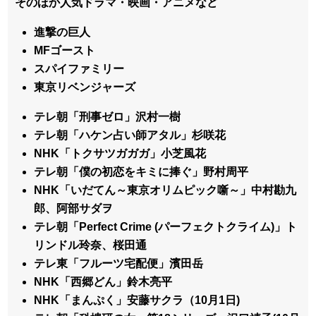
そのほか人気ドラマ・映画・アニメなど
進撃の巨人
MFゴースト
スパイファミリー
東京リベンジャーズ
テレ朝「刑事ゼロ」沢村一樹
テレ朝「ハケン占い師アタル」杉咲花
NHK「トクサツガガガ」小芝風花
テレ朝「僕の初恋をキミに捧ぐ」野村周平
NHK「いだてん～東京オリムピック噺～」中村勘九
郎、阿部サダヲ
テレ朝「Perfect Crime (パーフェクトクライム)」ト
リンドル玲奈、桜田通
テレ東「フルーツ宅配便」濱田岳
NHK「西郷どん」鈴木亮平
NHK「まんぷく」安藤サクラ（10月1日)