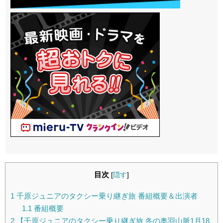
目次
[
隠す
]
1
千原ジュニアのタクシー乗り継ぎ旅 番組概要＆出演者
1.1
番組概要
2
【千原ジュニアのタクシー乗り継ぎ旅 冬の奥羽山脈1月18