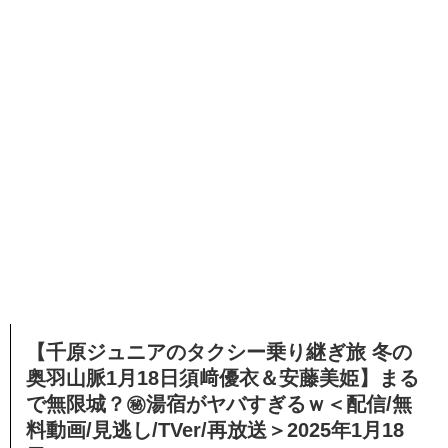
【千原ジュニアのタクシー乗り継ぎ旅 冬の
奥羽山脈1月18日須﨑優衣＆安藤美姫】まる
で無限城？㊙湯宿がヤバすぎるｗ＜配信/無
料動画/見逃し/TVer/再放送＞2025年1月18