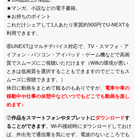
★マンガ、小説などの電子書籍。
★お持ちのポイント
これだけシェアして1人あたり実質約500円でU-NEXTを
利用できます。
⑥UNEXTはマルチデバイス対応で、TV・スマフォ・ア
イフォン・パソコン・アイパッド・ゲーム機などで高画
質でスムーズにご視聴いただけます（Wifiの環境が悪い
ときは低画質を選択することもできますのでどこでもス
ムーズに視聴できます。）
休日に動画をまとめて観るのもありですが、
電車や車の
移動中や仕事の休憩中などいつでもどこでも動画を楽し
めます
♪
⑦
作品をスマートフォンやタブレットに
ダウンロード
す
ることができます
。Wi-Fi接続時にダウンロードしておけ
ば、外出先で通信量を気にせず、電波のないところでも