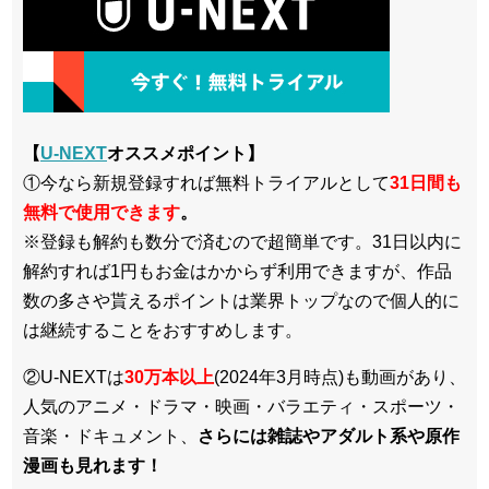
【
U-NEXT
オススメポイント】
①今なら新規登録すれば無料トライアルとして
3
1日間も
無料で使用できます
。
※登録も解約も数分で済むので超簡単です。31日以内に
解約すれば1円もお金はかからず利用できますが、作品
数の多さや貰えるポイントは業界トップなので個人的に
は継続することをおすすめします。
②U-NEXTは
30万本以上
(2024年3月時点)も動画があり、
人気のアニメ・ドラマ・映画・バラエティ・スポーツ・
音楽・ドキュメント、
さらには雑誌やアダルト系や原作
漫画も見れます！