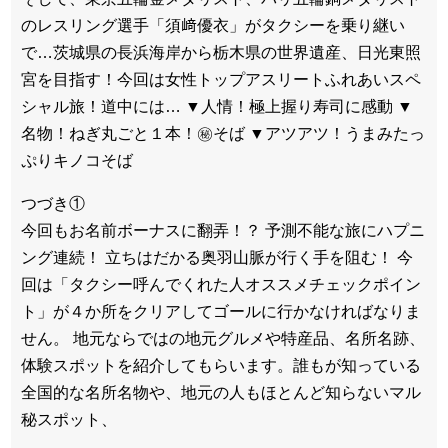
のレスリング選手「須﨑優衣」がタクシーを乗り継い
で…茨城県の長浜海岸から栃木県の世界遺産、日光東照
宮を目指す！今回は女性トップアスリートふれあいスペ
シャル旅！道中には… ▼人情！極上握り寿司に感動 ▼
名物！ねぎ丸ごと１本！㊙そば ▼アツアツ！うまみたっ
ぷりキノコそば
つづき①
今回もお名前ボーナスに翻弄！？ 予測不能な旅にハプニ
ング連続！ 立ちはだかる奥羽山脈が行く手を阻む！ 今
回は「タクシー呼んでくれた人オススメチェックポイン
ト」が４か所をクリアしてゴールに行かなければなりま
せん。 地元ならではの地元グルメや特産品、名所名跡、
体験スポットを紹介してもらいます。誰もが知っている
全国的な名所名物や、地元の人もほとんど知らないマル
秘スポット、