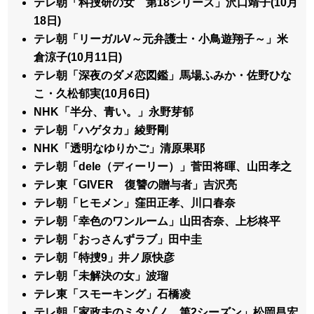
テレ朝「科捜研の女 第18シリーズ」沢口靖子(10月
18日)
テレ朝「リーガルV～元弁護士・小鳥遊翔子～」米
倉涼子(10月11日)
テレ朝「深夜のダメ恋図鑑」馬場ふみか・佐野ひな
こ・久松郁実(10月6日)
NHK「半分、青い。」永野芽郁
テレ朝「ハゲタカ」綾野剛
NHK「透明なゆりかご」清原果耶
テレ朝「dele（ディーリー）」菅田将暉、山田孝之
テレ東「GIVER 復讐の贈与者」吉沢亮
テレ朝「ヒモメン」窪田正孝、川口春奈
テレ朝「幸色のワンルーム」山田杏奈、上杉柊平
テレ朝「おっさんずラブ」田中圭
テレ朝「特捜9」井ノ原快彦
テレ朝「未解決の女」波瑠
テレ東「スモーキング」石橋凌
テレ朝「家政夫のミタゾノ 第2シーズン」松岡昌宏