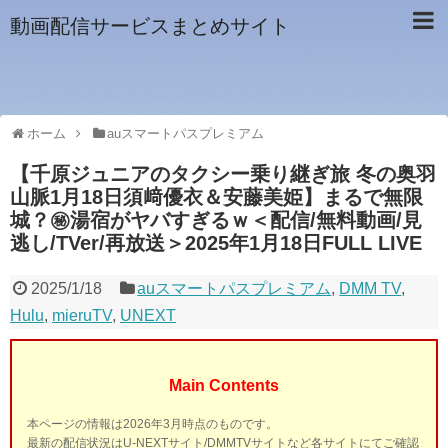
動画配信サービスまとめサイト
ホーム
auスマートパスプレミアム
【千原ジュニアのタクシー乗り継ぎ旅 冬の奥羽
山脈1月18日須﨑優衣＆安藤美姫】まるで無限
城？㊙湯宿がヤバすぎるｗ＜配信/無料動画/見
逃し/TVer/再放送＞2025年1月18日FULL LIVE
2025/1/18
auスマートパスプレミアム
,
DMM TV
,
Hulu
,
mieruTV
,
UNEXT
Main Contents
本ページの情報は2026年3月時点のものです。
最新の配信状況はU-NEXTサイト/DMMTVサイトなど各サイトにてご確認