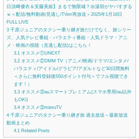
日須﨑優衣＆安藤美姫】まるで無限城？㊙湯宿がヤバすぎる
ｗ＜配信/無料動画/見逃し/TVer/再放送＞2025年1月18日
FULL LIVE
3
千原ジュニアのタクシー乗り継ぎ旅だけでなく、旅シリー
ズ、人気テレビ番組・バラエティ番組・人気ドラマ・アニ
メ・映画の視聴（見逃し配信)はこちら！
3.1
オススメ①UNEXT
3.2
オススメ②DMM TV（アニメ/映画/ドラマ/エンタメ/
バラエティ/アイドル/グラビア/アダルトなど30日間無料
＜さらに無料登録後550ポイント付与＞でフル視聴でき
ます！）
3.3
オススメ③auスマートプレミアム(スマホ専用/au以外
もOK!)
3.4
オススメ③mieruTV
4
千原ジュニアのタクシー乗り継ぎ旅 過去放送～最新放送
動画まとめ
4.1
Related Posts