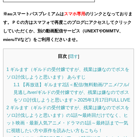
※auスマートパスプレミアムは
スマホ
専用
のリンクとなっておりま
す。ＰＣの方はスマフォで再度このブログにアクセスしてクリック
していただくか、別の動画配信サービス（UNEXTやDMMTV、
mieruTVなど）をご利用くださいませ。
目次
[
隠す
]
1
ギルます（ギルドの受付嬢ですが、残業は嫌なのでボスを
ソロ討伐しようと思います） あらすじ
1.1
【再放送】ギルます2話＜配信/無料動画/アニメ/フル/
見逃し/tver/ギルドの受付嬢ですが、残業は嫌なのでボス
をソロ討伐しようと思います＞2025年1月17日FULL LIVE
2
ギルます（ギルドの受付嬢ですが、残業は嫌なのでボスを
ソロ討伐しようと思います）の1話〜最終回だけでなく、ヒ
ット映画・最新人気アニメ・ドラマの1話～最終話まで一気
に視聴したい方や原作を読みたい方もこちら！