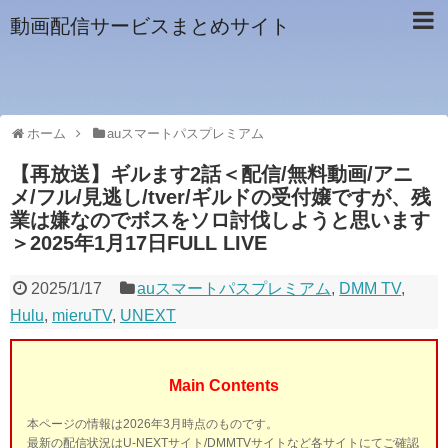
動画配信サービスまとめサイト
ホーム
auスマートパスプレミアム
【再放送】ギルます2話＜配信/無料動画/アニ
メ/フル/見逃し/tver/ギルドの受付嬢ですが、残
業は嫌なのでボスをソロ討伐しようと思います
＞2025年1月17日FULL LIVE
2025/1/17
auスマートパスプレミアム
,
DMM TV
,
Hulu
,
mieruTV
,
UNEXT
Main Contents
本ページの情報は2026年3月時点のものです。
最新の配信状況はU-NEXTサイト/DMMTVサイトなど各サイトにてご確認