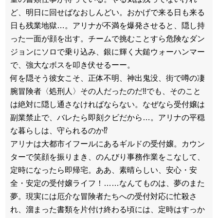
ど、明日に回せばなおしんどい。おかげで来る日も来る
日も残業地獄…。アリナが不満を爆発させると、隠し持
った一面が顔を出す。チームで挑むことすら危険なダン
ジョンにソロで乗り込み、銀に輝く大鎚ウォーハンマー
で、強大なボスを叩き伏せるーー。
何を隠そう彼女こそ、正体不明、神出鬼没、街で噂の凄
腕冒険者〈処刑人〉その人だったのだ‼でも、そのこと
は絶対に隠し通さなければならない。なぜなら受付嬢は
副業禁止で、バレたら即刻クビだから…。アリナの平穏
な暮らしは、守られるのか⁉
アリナは大都市イフールにあるギルドの受付嬢。カウン
ターで笑顔を振りまき、のんびり事務作業をこなして、
定時になったら即帰宅。ああ、素晴らしい、安心・安
全・安定の受付嬢ライフ！……なんてものは、夢のまた
夢。現実には厄介な冒険者たちへの受付対応に忙殺さ
れ、溜まった書類を片付け終わる頃には、定時はすっか