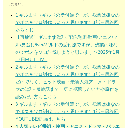
ください。
1
ギルます（ギルドの受付嬢ですが、残業は嫌なの
でボスをソロ討伐しようと思います）1話～最終回
あらすじ
【再放送】ギルます2話＜配信/無料動画/アニメ/フ
ル/見逃し/tver/ギルドの受付嬢ですが、残業は嫌な
のでボスをソロ討伐しようと思います＞2025年1月
17日FULL LIVE
2 ギルます（ギルドの受付嬢ですが、残業は嫌なの
でボスをソロ討伐しようと思います）1話～最終回
だけでなく、ヒット映画・最新人気アニメ・ドラ
マの1話～最終話まで一気に視聴したい方や原作を
読みたい方もこちら！
3 ギルます（ギルドの受付嬢ですが、残業は嫌なの
でボスをソロ討伐しようと思います）
1話～最終回
YOUTUBE動画はこちら
4 人気テレビ番組・映画・アニメ・ドラマ・バラエ