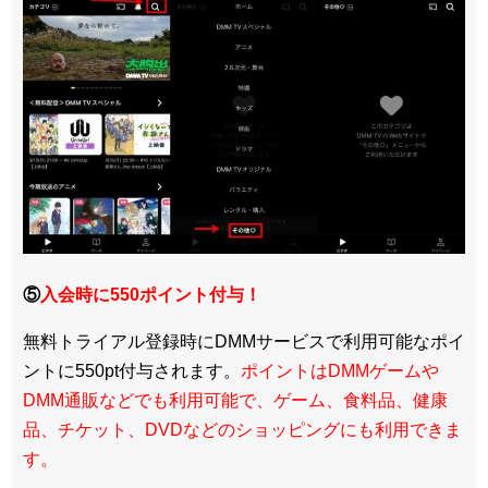
⑤
入会時に550ポイント付与！
無料トライアル登録時にDMMサービスで利用可能なポイ
ントに550pt付与されます。
ポイントはDMMゲームや
DMM通販などでも利用可能で、ゲーム、食料品、健康
品、チケット、DVDなどのショッピングにも利用できま
す。