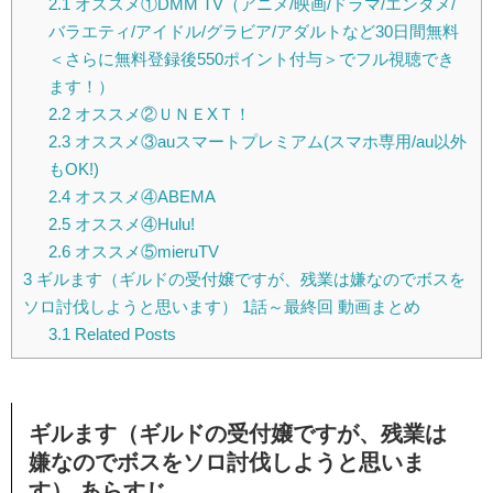
2.1
オススメ①DMM TV（アニメ/映画/ドラマ/エンタメ/
バラエティ/アイドル/グラビア/アダルトなど30日間無料
＜さらに無料登録後550ポイント付与＞でフル視聴でき
ます！）
2.2
オススメ②ＵＮＥXＴ！
2.3
オススメ③auスマートプレミアム(スマホ専用/au以外
もOK!)
2.4
オススメ④ABEMA
2.5
オススメ④Hulu!
2.6
オススメ⑤mieruTV
3
ギルます（ギルドの受付嬢ですが、残業は嫌なのでボスを
ソロ討伐しようと思います） 1話～最終回 動画まとめ
3.1
Related Posts
ギルます（ギルドの受付嬢ですが、残業は
嫌なのでボスをソロ討伐しようと思いま
す） あらすじ