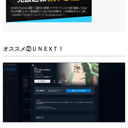
オススメ②
ＵＮＥXＴ！