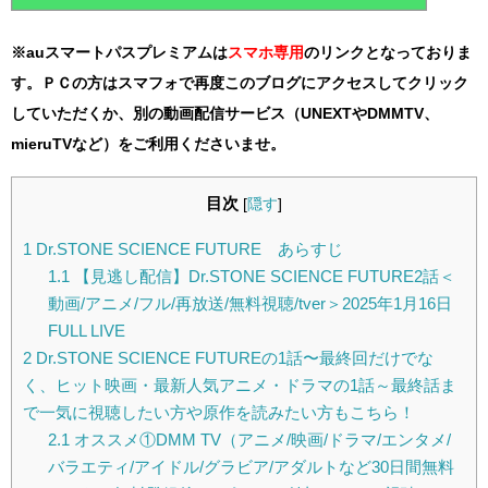
※auスマートパスプレミアムは
スマホ
専用
のリンクとなっておりま
す。ＰＣの方はスマフォで再度このブログにアクセスしてクリック
していただくか、別の動画配信サービス（UNEXTやDMMTV、
mieruTVなど）をご利用くださいませ。
目次
[
隠す
]
1
Dr.STONE SCIENCE FUTURE あらすじ
1.1
【見逃し配信】Dr.STONE SCIENCE FUTURE2話＜
動画/アニメ/フル/再放送/無料視聴/tver＞2025年1月16日
FULL LIVE
2
Dr.STONE SCIENCE FUTUREの1話〜最終回だけでな
く、ヒット映画・最新人気アニメ・ドラマの1話～最終話ま
で一気に視聴したい方や原作を読みたい方もこちら！
2.1
オススメ①DMM TV（アニメ/映画/ドラマ/エンタメ/
バラエティ/アイドル/グラビア/アダルトなど30日間無料