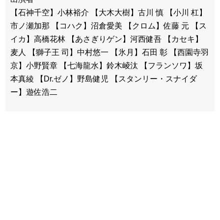
【石神千空】小林裕介 【大木大樹】古川 慎 【小川 杠】
市ノ瀬加那 【コハク】沼倉愛美 【クロム】佐藤 元 【ス
イカ】高橋花林 【あさぎりゲン】河西健吾 【カセキ】
麦人 【獅子王 司】中村悠一 【氷月】石田 彰 【西園寺羽
京】小野賢章 【七海龍水】鈴木崚汰 【フランソワ】坂
本真綾 【Dr.ゼノ】野島健児 【スタンリー・スナイダ
ー】遊佐浩二