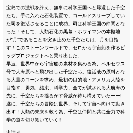
宝島での激戦を終え、無事に科学王国へと帰還した千空
たち。手に入れた石化装置で、コールドスリープしてい
た司を復活させることに成功。司は科学王国の仲間とな
った！そして、人類石化の黒幕・ホワイマンの本拠地
が“月”であることを突き止めた千空たちは、月を目指
す！このストーンワールドで、ゼロから宇宙船を作るビ
ッグプロジェクトへと乗り出した。
早速、世界中から宇宙船の素材を集める為、ペルセウス
号で大海原へと飛び出した千空たち。復活液の原料とな
る大量のコーンを求め、最初の目的地・アメリカ大陸を
目指す。勇気、結束、科学力、全てが試される大航海の
先に、千空たちを揺るがす脅威が待ち構えていたーー‼
遂に、千空たちの冒険は世界、そして宇宙へ向けて動き
出す！人類の未来を救う為、千空は仲間と共に全力で科
学の道を切り拓いていく‼
出演者