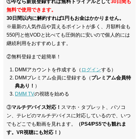
①今なら新規登録すれば無料トライアルとして
30日間も
無料で使用できます。
30日間以内に解約すれば1円もお金はかかりません。
※最新の人気作品や貰えるポイントが多く、月額料金も
550円と他VODと比べても圧倒的に安いので個人的には
継続利用をおすすめします。
②無料登録まで超簡単！
DMMアカウントを作成する（
ログイン
する）
DMMプレミアム会員に登録する（
プレミアム会員特
典あり！
）
DMM TV
の視聴を始める
③
マルチデバイス対応！
スマホ・タブレット、パソコ
ン、テレビのマルチデバイスに対応している
ので、いつ
でもどこでも動画を見れます。
（PS4/PS5でも観れま
す。VR視聴にも対応！）