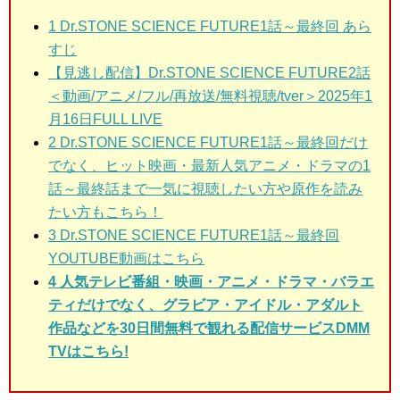
1
Dr.STONE SCIENCE FUTURE1話～最終回 あら
すじ
【見逃し配信】Dr.STONE SCIENCE FUTURE2話
＜動画/アニメ/フル/再放送/無料視聴/tver＞2025年1
月16日FULL LIVE
2 Dr.STONE SCIENCE FUTURE1話～最終回
だけ
でなく、ヒット映画・最新人気アニメ・ドラマの1
話～最終話まで一気に視聴したい方や原作を読み
たい方もこちら！
3
Dr.STONE SCIENCE FUTURE1話～最終回
YOUTUBE動画はこちら
4 人気テレビ番組・映画・アニメ・ドラマ・バラエ
ティだけでなく、グラビア・アイドル・アダルト
作品などを30日間無料で観れる配信サービスDMM
TVはこちら!