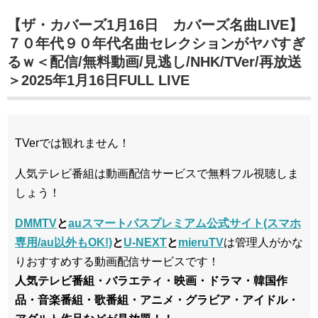
【ザ・カバーズ1月16日 カバーズ名曲LIVE】
７０年代９０年代名曲セレクションがヤバすぎ
るｗ＜配信/無料動画/見逃し/NHK/TVer/再放送
＞2025年1月16日FULL LIVE
TVerでは観れません！
人気テレビ番組は動画配信サービスで無料フル視聴しま
しょう！
DMMTV
と
auスマートパスプレミアム公式サイト(スマホ
専用/au以外もOK!)
と
U-NEXT
と
mieruTV
は管理人がかな
りおすすめする動画配信サービスです！
人気テレビ番組・バラエティ・映画・ドラマ・韓国作
品・音楽番組・歌番組・アニメ・グラビア・アイドル・