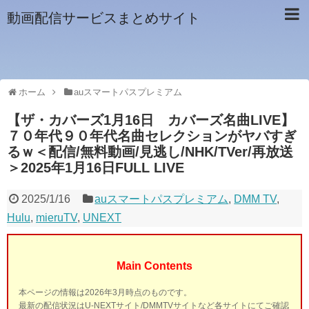
動画配信サービスまとめサイト
ホーム
auスマートパスプレミアム
【ザ・カバーズ1月16日 カバーズ名曲LIVE】
７０年代９０年代名曲セレクションがヤバすぎ
るｗ＜配信/無料動画/見逃し/NHK/TVer/再放送
＞2025年1月16日FULL LIVE
2025/1/16
auスマートパスプレミアム
,
DMM TV
,
Hulu
,
mieruTV
,
UNEXT
Main Contents
本ページの情報は2026年3月時点のものです。
最新の配信状況はU-NEXTサイト/DMMTVサイトなど各サイトにてご確認