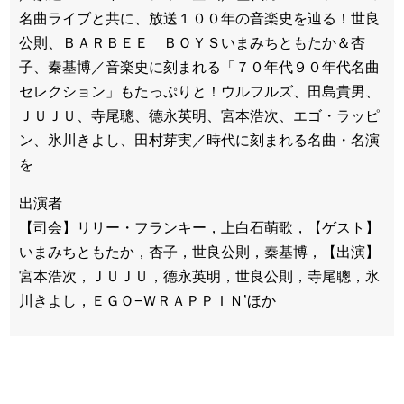
名曲ライブと共に、放送１００年の音楽史を辿る！世良
公則、ＢＡＲＢＥＥ ＢＯＹＳいまみちともたか＆杏
子、秦基博／音楽史に刻まれる「７０年代９０年代名曲
セレクション」もたっぷりと！ウルフルズ、田島貴男、
ＪＵＪＵ、寺尾聰、德永英明、宮本浩次、エゴ・ラッピ
ン、氷川きよし、田村芽実／時代に刻まれる名曲・名演
を
出演者
【司会】リリー・フランキー，上白石萌歌，【ゲスト】
いまみちともたか，杏子，世良公則，秦基博，【出演】
宮本浩次，ＪＵＪＵ，德永英明，世良公則，寺尾聰，氷
川きよし，ＥＧＯ−ＷＲＡＰＰＩＮ’ほか