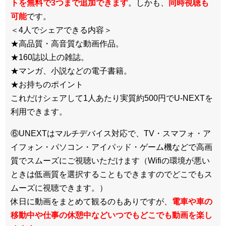
トを無料で3つまで追加できます
。しかも、
同時視聴も
可能
です。
＜4人でシェアできる内容＞
★高品質・高音質な動画作品。
★160誌以上の雑誌。
★マンガ、小説などの電子書籍。
★お持ちのポイント
これだけシェアして1人あたり実質約500円でU-NEXTを
利用できます。
⑥UNEXTはマルチデバイス対応で、TV・スマフォ・ア
イフォン・パソコン・アイパッド・ゲーム機などで高画
質でスムーズにご視聴いただけます（Wifiの環境が悪い
ときは低画質を選択することもできますのでどこでもス
ムーズに視聴できます。）
休日に動画をまとめて観るのもありですが、
電車や車の
移動中や仕事の休憩中などいつでもどこでも動画を楽し