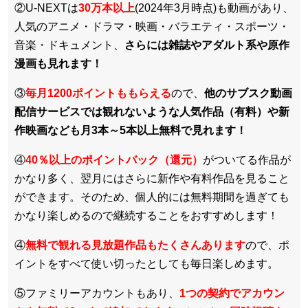
②U-NEXTは
30万本以上
(2024年3月時点)も動画があり、
人気のアニメ・ドラマ・映画・バラエティ・スポーツ・
音楽・ドキュメント、
さらには雑誌やアダルト系や原作
漫画も見れます！
③
毎月1200ポイントももらえる
ので、
他のサブスク動画
配信サービスでは観れないような人気作品（有料）や新
作映画なども月3本～5本以上無料で見れます！
④
40％以上のポイントバック（還元）
がついてる作品が
かなり多く、翌月にはさらに新作や有料作品を見ること
ができます。そのため、個人的には無料期間を過ぎても
かなり楽しめるので継続することをおすすめします！
④
無料で観れる見放題作品もたくさんあります
ので、ポ
イントをすべて使い切ったとしても毎日楽しめます。
⑤ファミリーアカウントもあり、
1つの契約でアカウン