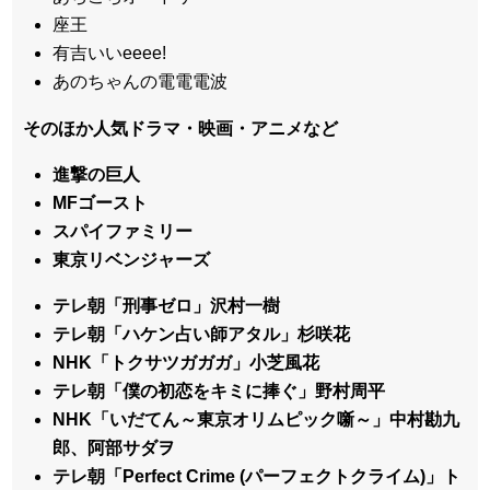
座王
有吉いいeeee!
あのちゃんの電電電波
そのほか人気ドラマ・映画・アニメなど
進撃の巨人
MFゴースト
スパイファミリー
東京リベンジャーズ
テレ朝「刑事ゼロ」沢村一樹
テレ朝「ハケン占い師アタル」杉咲花
NHK「トクサツガガガ」小芝風花
テレ朝「僕の初恋をキミに捧ぐ」野村周平
NHK「いだてん～東京オリムピック噺～」中村勘九
郎、阿部サダヲ
テレ朝「Perfect Crime (パーフェクトクライム)」ト