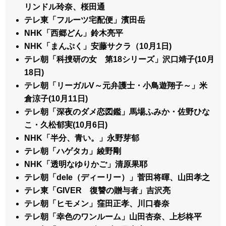
リンドル玲奈、桜田通
テレ東「フルーツ宅配便」濱田岳
NHK「西郷どん」鈴木亮平
NHK「まんぷく」安藤サクラ（10月1日)
テレ朝「科捜研の女 第18シリーズ」沢口靖子(10月
18日)
テレ朝「リーガルV～元弁護士・小鳥遊翔子～」米
倉涼子(10月11日)
テレ朝「深夜のダメ恋図鑑」馬場ふみか・佐野ひな
こ・久松郁実(10月6日)
NHK「半分、青い。」永野芽郁
テレ朝「ハゲタカ」綾野剛
NHK「透明なゆりかご」清原果耶
テレ朝「dele（ディーリー）」菅田将暉、山田孝之
テレ東「GIVER 復讐の贈与者」吉沢亮
テレ朝「ヒモメン」窪田正孝、川口春奈
テレ朝「幸色のワンルーム」山田杏奈、上杉柊平