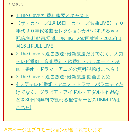
ください。
1
The Covers 番組概要とキャスト
【ザ・カバーズ1月16日 カバーズ名曲LIVE】７０
年代９０年代名曲セレクションがヤバすぎるｗ＜
配信/無料動画/見逃し/NHK/TVer/再放送＞2025年1
月16日FULL LIVE
2
The Covers 過去放送~最新放送だけでなく、人気
テレビ番組・音楽番組・歌番組・バラエティ・映
画・番組・ドラマ・アニメの無料視聴はこちら！
3
The Covers 過去放送~最新放送 動画まとめ
4 人気テレビ番組・アニメ・ドラマ・バラエティだ
けでなく、グラビア・アイドル・アダルト作品な
どを30日間無料で観れる配信サービスDMM TVは
こちら!
※本ページはプロモーションが含まれています