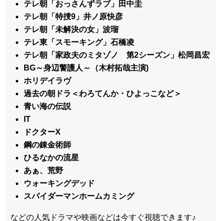
テレ朝「おっさんずラブ」田中圭
テレ朝「特捜9」井ノ原快彦
テレ朝「未解決の女」波瑠
テレ東「スモーキング」石橋凌
テレ朝「家政夫のミタゾノ 第2シーズン」松岡昌宏
BG～身辺警護人～（木村拓哉主演)
ホリデイラヴ
過去の朝ドラ＜わろてんか・ひよっこなど＞
青い海の伝説
IT
ドクターX
鋼の錬金術師
ひるなかの流星
あぁ、荒野
ウォーキングデッド
スパイダーマンホームカミング
などの人気ドラマや映画などは今すぐ視聴できます♪