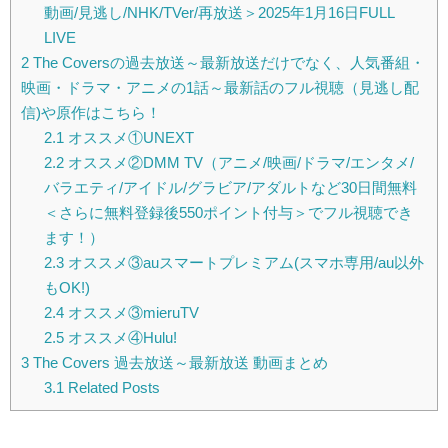
動画/見逃し/NHK/TVer/再放送＞2025年1月16日FULL
LIVE
2
The Coversの過去放送～最新放送だけでなく、人気番組・
映画・ドラマ・アニメの1話～最新話のフル視聴（見逃し配
信)や原作はこちら！
2.1
オススメ①UNEXT
2.2
オススメ②DMM TV（アニメ/映画/ドラマ/エンタメ/
バラエティ/アイドル/グラビア/アダルトなど30日間無料
＜さらに無料登録後550ポイント付与＞でフル視聴でき
ます！）
2.3
オススメ③auスマートプレミアム(スマホ専用/au以外
もOK!)
2.4
オススメ③mieruTV
2.5
オススメ④Hulu!
3
The Covers 過去放送～最新放送 動画まとめ
3.1
Related Posts