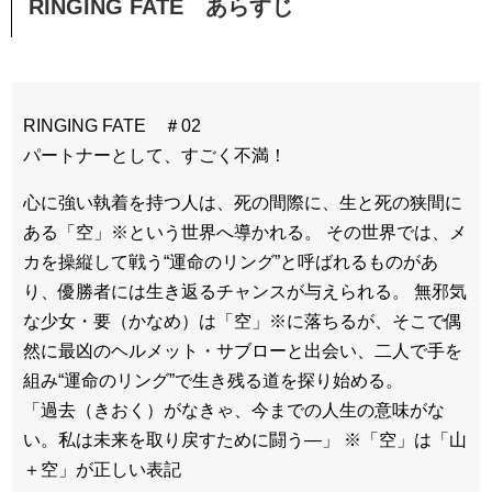
RINGING FATE あらすじ
RINGING FATE ＃02
パートナーとして、すごく不満！
心に強い執着を持つ人は、死の間際に、生と死の狭間に
ある「空」※という世界へ導かれる。 その世界では、メ
カを操縦して戦う“運命のリング”と呼ばれるものがあ
り、優勝者には生き返るチャンスが与えられる。 無邪気
な少女・要（かなめ）は「空」※に落ちるが、そこで偶
然に最凶のヘルメット・サブローと出会い、二人で手を
組み“運命のリング”で生き残る道を探り始める。
「過去（きおく）がなきゃ、今までの人生の意味がな
い。私は未来を取り戻すために闘う―」 ※「空」は「山
＋空」が正しい表記