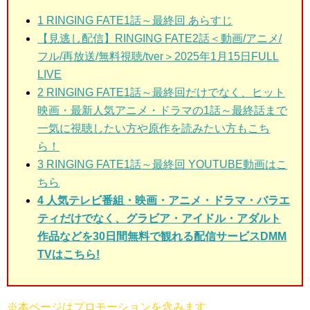
1
RINGING FATE1話～最終回 あらすじ
【見逃し配信】RINGING FATE2話＜動画/アニメ/
フル/再放送/無料視聴/tver＞2025年1月15日FULL
LIVE
2 RINGING FATE1話～最終回
だけでなく、ヒット
映画・最新人気アニメ・ドラマの1話～最終話まで
一気に視聴したい方や原作を読みたい方もこち
ら！
3
RINGING FATE1話～最終回 YOUTUBE動画はこ
ちら
4 人気テレビ番組・映画・アニメ・ドラマ・バラエ
ティだけでなく、グラビア・アイドル・アダルト
作品などを30日間無料で観れる配信サービスDMM
TVはこちら!
※本ページはプロモーションを含みます