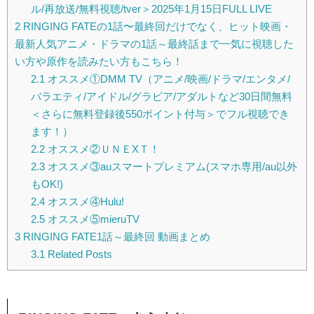
ル/再放送/無料視聴/tver＞2025年1月15日FULL LIVE
2
RINGING FATEの1話〜最終回だけでなく、ヒット映画・
最新人気アニメ・ドラマの1話～最終話まで一気に視聴した
い方や原作を読みたい方もこちら！
2.1
オススメ①DMM TV（アニメ/映画/ドラマ/エンタメ/
バラエティ/アイドル/グラビア/アダルトなど30日間無料
＜さらに無料登録後550ポイント付与＞でフル視聴でき
ます！）
2.2
オススメ②ＵＮＥXＴ！
2.3
オススメ③auスマートプレミアム(スマホ専用/au以外
もOK!)
2.4
オススメ④Hulu!
2.5
オススメ⑤mieruTV
3
RINGING FATE1話～最終回 動画まとめ
3.1
Related Posts