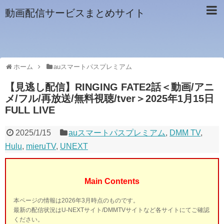
動画配信サービスまとめサイト
ホーム
auスマートパスプレミアム
【見逃し配信】RINGING FATE2話＜動画/アニ
メ/フル/再放送/無料視聴/tver＞2025年1月15日
FULL LIVE
2025/1/15
auスマートパスプレミアム
,
DMM TV
,
Hulu
,
mieruTV
,
UNEXT
Main Contents
本ページの情報は2026年3月時点のものです。
最新の配信状況はU-NEXTサイト/DMMTVサイトなど各サイトにてご確認
ください。