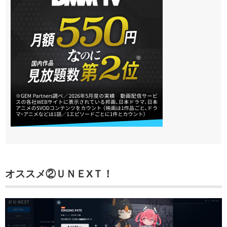
オススメ②
ＵＮＥXＴ！