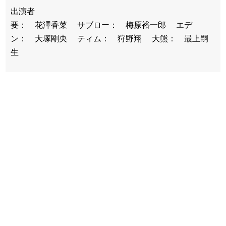
出演者
要： 花澤香菜 サブロー： 梅原裕一郎 エデ
ン： 大塚剛央 ティム： 狩野翔 大熊： 最上嗣
生