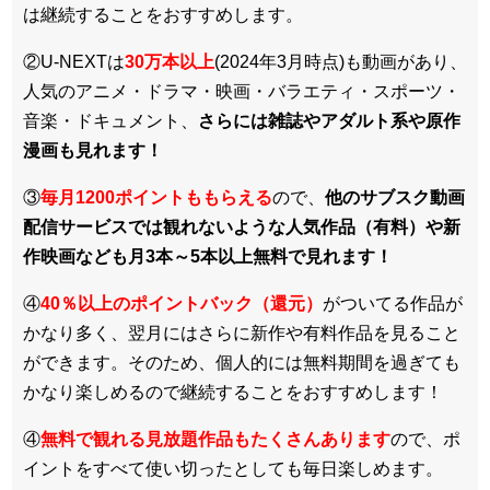
は継続することをおすすめします。
②U-NEXTは
30万本以上
(2024年3月時点)も動画があり、
人気のアニメ・ドラマ・映画・バラエティ・スポーツ・
音楽・ドキュメント、
さらには雑誌やアダルト系や原作
漫画も見れます！
③
毎月1200ポイントももらえる
ので、
他のサブスク動画
配信サービスでは観れないような人気作品（有料）や新
作映画なども月3本～5本以上無料で見れます！
④
40％以上のポイントバック（還元）
がついてる作品が
かなり多く、翌月にはさらに新作や有料作品を見ること
ができます。そのため、個人的には無料期間を過ぎても
かなり楽しめるので継続することをおすすめします！
④
無料で観れる見放題作品もたくさんあります
ので、ポ
イントをすべて使い切ったとしても毎日楽しめます。