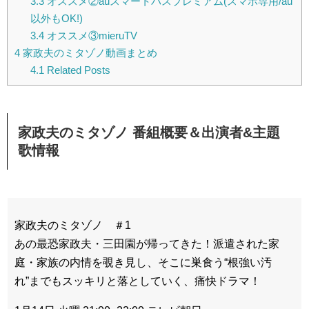
3.3
オススメ②auスマートパスプレミアム(スマホ専用/au
以外もOK!)
3.4
オススメ③mieruTV
4
家政夫のミタゾノ動画まとめ
4.1
Related Posts
家政夫のミタゾノ 番組概要＆出演者&主題
歌情報
家政夫のミタゾノ ＃1
あの最恐家政夫・三田園が帰ってきた！派遣された家
庭・家族の内情を覗き見し、そこに巣食う“根強い汚
れ”までもスッキリと落としていく、痛快ドラマ！