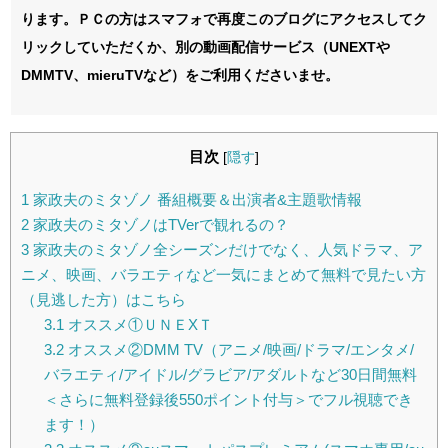
ります。ＰＣの方はスマフォで再度このブログにアクセスしてク
リックしていただくか、別の動画配信サービス（UNEXTや
DMMTV、mieruTVなど）をご利用くださいませ。
目次
[
隠す
]
1
家政夫のミタゾノ 番組概要＆出演者&主題歌情報
2
家政夫のミタゾノはTVerで観れるの？
3
家政夫のミタゾノ全シーズンだけでなく、人気ドラマ、ア
ニメ、映画、バラエティなど一気にまとめて無料で見たい方
（見逃した方）はこちら
3.1
オススメ①ＵＮＥXＴ
3.2
オススメ②DMM TV（アニメ/映画/ドラマ/エンタメ/
バラエティ/アイドル/グラビア/アダルトなど30日間無料
＜さらに無料登録後550ポイント付与＞でフル視聴でき
ます！）