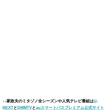
↓↓家政夫のミタゾノ全シーズンや人気テレビ番組は
U-
NEXT
と
DMMTV
と
auスマートパスプレミアム公式サイト