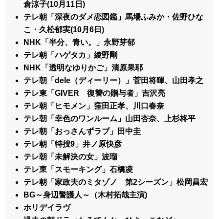
倉涼子(10月11日)
テレ朝「深夜のダメ恋図鑑」馬場ふみか・佐野ひな
こ・久松郁実(10月6日)
NHK「半分、青い。」永野芽郁
テレ朝「ハゲタカ」綾野剛
NHK「透明なゆりかご」清原果耶
テレ朝「dele（ディーリー）」菅田将暉、山田孝之
テレ東「GIVER 復讐の贈与者」吉沢亮
テレ朝「ヒモメン」窪田正孝、川口春奈
テレ朝「幸色のワンルーム」山田杏奈、上杉柊平
テレ朝「おっさんずラブ」田中圭
テレ朝「特捜9」井ノ原快彦
テレ朝「未解決の女」波瑠
テレ東「スモーキング」石橋凌
テレ朝「家政夫のミタゾノ 第2シーズン」松岡昌宏
BG～身辺警護人～（木村拓哉主演)
ホリデイラヴ