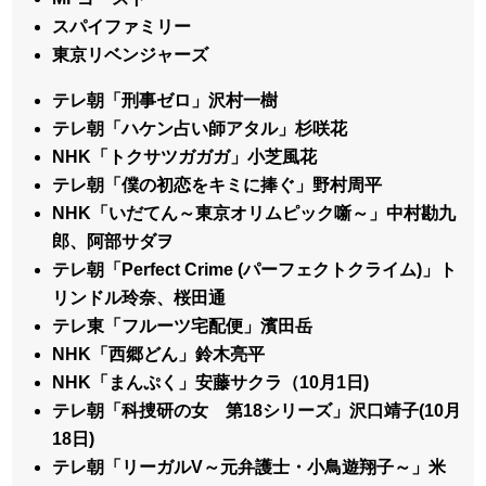
スパイファミリー
東京リベンジャーズ
テレ朝「刑事ゼロ」沢村一樹
テレ朝「ハケン占い師アタル」杉咲花
NHK「トクサツガガガ」小芝風花
テレ朝「僕の初恋をキミに捧ぐ」野村周平
NHK「いだてん～東京オリムピック噺～」中村勘九
郎、阿部サダヲ
テレ朝「Perfect Crime (パーフェクトクライム)」ト
リンドル玲奈、桜田通
テレ東「フルーツ宅配便」濱田岳
NHK「西郷どん」鈴木亮平
NHK「まんぷく」安藤サクラ（10月1日)
テレ朝「科捜研の女 第18シリーズ」沢口靖子(10月
18日)
テレ朝「リーガルV～元弁護士・小鳥遊翔子～」米