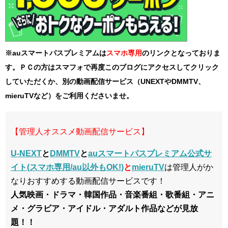
※auスマートパスプレミアムは
スマホ
専用
のリンクとなっておりま
す。ＰＣの方はスマフォで再度このブログにアクセスしてクリック
していただくか、別の動画配信サービス（UNEXTやDMMTV、
mieruTVなど）をご利用くださいませ。
【管理人オススメ動画配信サービス】
U-NEXT
と
DMMTV
と
auスマートパスプレミアム公式サ
イト(スマホ専用/au以外もOK!)
と
mieruTV
は管理人がか
なりおすすめする動画配信サービスです！
人気映画・ドラマ・韓国作品・音楽番組・歌番組・アニ
メ・グラビア・アイドル・アダルト作品などが見放
題！！