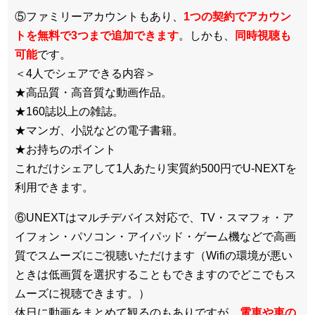
⑤ファミリーアカウントもあり、
1つの契約でアカウン
トを無料で3つまで追加できます
。しかも、
同時視聴も
可能
です。
＜4人でシェアできる内容＞
★高品質・高音質な動画作品。
★160誌以上の雑誌。
★マンガ、小説などの電子書籍。
★お持ちのポイント
これだけシェアして1人あたり実質約500円でU-NEXTを
利用できます。
⑥UNEXTはマルチデバイス対応で、TV・スマフォ・ア
イフォン・パソコン・アイパッド・ゲーム機などで高画
質でスムーズにご視聴いただけます（Wifiの環境が悪い
ときは低画質を選択することもできますのでどこでもス
ムーズに視聴できます。）
休日に動画をまとめて観るのもありですが、
電車や車の