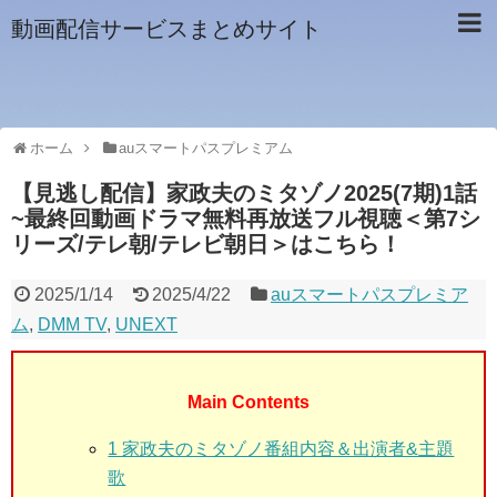
動画配信サービスまとめサイト
ホーム
auスマートパスプレミアム
【見逃し配信】家政夫のミタゾノ2025(7期)1話
~最終回動画ドラマ無料再放送フル視聴＜第7シ
リーズ/テレ朝/テレビ朝日＞はこちら！
2025/1/14
2025/4/22
auスマートパスプレミア
ム
,
DMM TV
,
UNEXT
Main Contents
1 家政夫のミタゾノ番組内容＆出演者&主題
歌