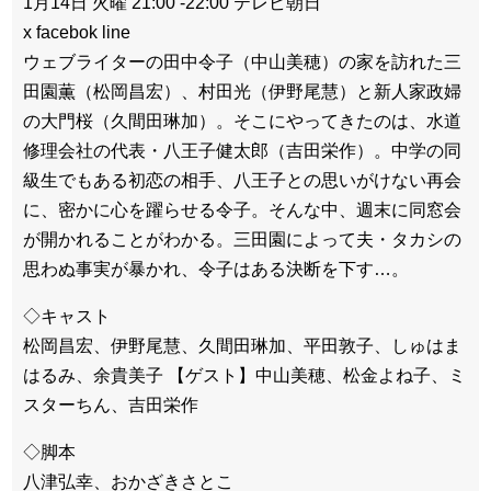
1月14日 火曜 21:00 -22:00 テレビ朝日
x facebok line
ウェブライターの田中令子（中山美穂）の家を訪れた三
田園薫（松岡昌宏）、村田光（伊野尾慧）と新人家政婦
の大門桜（久間田琳加）。そこにやってきたのは、水道
修理会社の代表・八王子健太郎（吉田栄作）。中学の同
級生でもある初恋の相手、八王子との思いがけない再会
に、密かに心を躍らせる令子。そんな中、週末に同窓会
が開かれることがわかる。三田園によって夫・タカシの
思わぬ事実が暴かれ、令子はある決断を下す…。
◇キャスト
松岡昌宏、伊野尾慧、久間田琳加、平田敦子、しゅはま
はるみ、余貴美子 【ゲスト】中山美穂、松金よね子、ミ
スターちん、吉田栄作
◇脚本
八津弘幸、おかざきさとこ