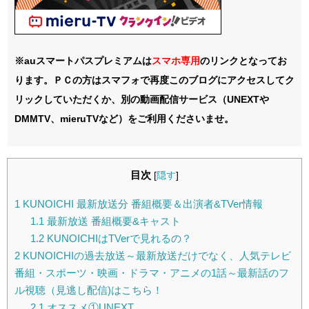
※auスマートパスプレミアムは
スマホ
専用
のリンクとなってお
ります。ＰＣの方はスマフォで再度このブログにアクセスしてク
リックしていただくか、別の動画配信サービス（UNEXTや
DMMTV、mieruTVなど）をご利用くださいませ。
目次
[
隠す
]
1
KUNOICHI 最新放送分 番組概要＆出演者&TVer情報
1.1
最新放送 番組概要&キャスト
1.2
KUNOICHIはTVerで見れるの？
2
KUNOICHIの過去放送～最新放送だけでなく、人気テレビ
番組・スポーツ・映画・ドラマ・アニメの1話～最新話のフ
ル視聴（見逃し配信)はこちら！
2.1
オススメ①UNEXT