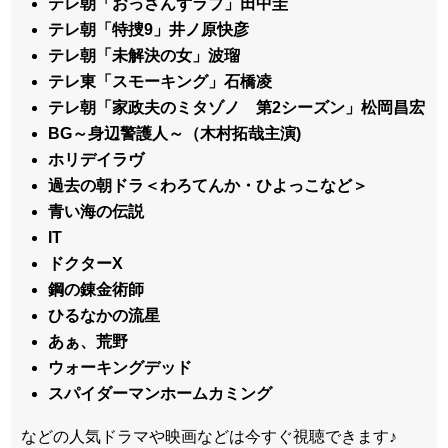
テレ朝「おっさんずラブ」田中圭
テレ朝「特捜9」井ノ原快彦
テレ朝「未解決の女」波瑠
テレ東「スモーキング」石橋凌
テレ朝「家政夫のミタゾノ 第2シーズン」松岡昌宏
BG～身辺警護人～（木村拓哉主演)
ホリデイラヴ
過去の朝ドラ＜わろてんか・ひよっこなど＞
青い海の伝説
IT
ドクターX
鋼の錬金術師
ひるなかの流星
あぁ、荒野
ウォーキングデッド
スパイダーマンホームカミング
などの人気ドラマや映画などは今すぐ視聴できます♪