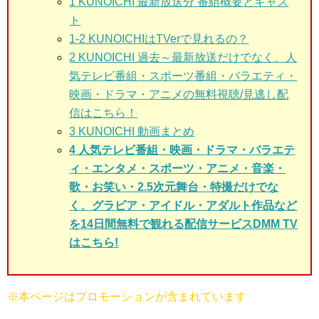
1 KUNOICHI
最新放送分 番組概要とキャス
ト
1-2
KUNOICHIはTVerで見れるの？
2
KUNOICHI 過去～最新放送だけでなく、人
気テレビ番組・スポーツ番組・バラエティ・
映画・ドラマ・アニメの無料視聴/見逃し配
信はこちら！
3
KUNOICHI 動画まとめ
4 人気テレビ番組・映画・ドラマ・バラエテ
ィ・エンタメ・スポーツ・アニメ・音楽・
歌・お笑い・2.5次元舞台・特撮だけでな
く、グラビア・アイドル・アダルト作品など
を14日間無料で観れる配信サービスDMM TV
はこちら!
※本ページはプロモーションが含まれています