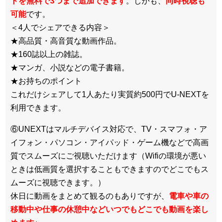
トを無料で3つまで追加できます
。しかも、
同時視聴も
可能
です。
＜4人でシェアできる内容＞
★高品質・高音質な動画作品。
★160誌以上の雑誌。
★マンガ、小説などの電子書籍。
★お持ちのポイント
これだけシェアして1人あたり実質約500円でU-NEXTを
利用できます。
⑥UNEXTはマルチデバイス対応で、TV・スマフォ・ア
イフォン・パソコン・アイパッド・ゲーム機などで高画
質でスムーズにご視聴いただけます（Wifiの環境が悪い
ときは低画質を選択することもできますのでどこでもス
ムーズに視聴できます。）
休日に動画をまとめて観るのもありですが、
電車や車の
移動中や仕事の休憩中などいつでもどこでも動画を楽し