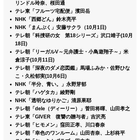
リンドル玲奈、桜田通
テレ東「フルーツ宅配便」濱田岳
NHK「西郷どん」鈴木亮平
NHK「まんぷく」安藤サクラ（10月1日)
テレ朝「科捜研の女 第18シリーズ」沢口靖子(10月
18日)
テレ朝「リーガルV～元弁護士・小鳥遊翔子～」米
倉涼子(10月11日)
テレ朝「深夜のダメ恋図鑑」馬場ふみか・佐野ひな
こ・久松郁実(10月6日)
NHK「半分、青い。」永野芽郁
テレ朝「ハゲタカ」綾野剛
NHK「透明なゆりかご」清原果耶
テレ朝「dele（ディーリー）」菅田将暉、山田孝之
テレ東「GIVER 復讐の贈与者」吉沢亮
テレ朝「ヒモメン」窪田正孝、川口春奈
テレ朝「幸色のワンルーム」山田杏奈、上杉柊平