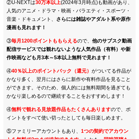
②U-NEXTは
30万本以上
(2024年3月時点)も動画があり、
人気のアニメ・ドラマ・映画・バラエティ・スポーツ・
音楽・ドキュメント、
さらには雑誌やアダルト系や原作
漫画も見れます！
③
毎月1200ポイントももらえる
ので、
他のサブスク動画
配信サービスでは観れないような人気作品（有料）や新
作映画なども月3本～5本以上無料で見れます！
④
40％以上のポイントバック（還元）
がついてる作品が
かなり多く、翌月にはさらに新作や有料作品を見ること
ができます。そのため、個人的には無料期間を過ぎても
かなり楽しめるので継続することをおすすめします！
④
無料で観れる見放題作品もたくさんあります
ので、ポ
イントをすべて使い切ったとしても毎日楽しめます。
⑤ファミリーアカウントもあり、
1つの契約でアカウン