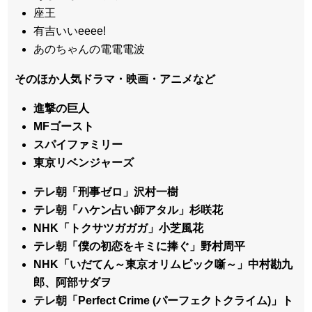
座王
有吉いいeeee!
あのちゃんの電電電波
そのほか人気ドラマ・映画・アニメなど
進撃の巨人
MFゴースト
スパイファミリー
東京リベンジャーズ
テレ朝「刑事ゼロ」沢村一樹
テレ朝「ハケン占い師アタル」杉咲花
NHK「トクサツガガガ」小芝風花
テレ朝「僕の初恋をキミに捧ぐ」野村周平
NHK「いだてん～東京オリムピック噺～」中村勘九
郎、阿部サダヲ
テレ朝「Perfect Crime (パーフェクトクライム)」ト