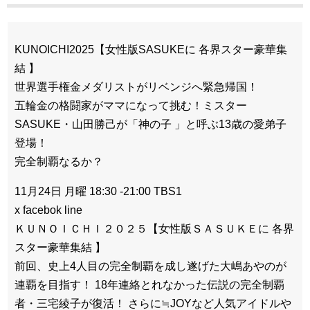
KUNOICHI2025【女性版SASUKEに 各界スター豪華集
結 】
世界選手権金メダリストがリベンジへ緊急帰国！
五輪金の格闘家がママになって挑む！ミスター
SASUKE・山田勝己が「神の子 」と呼ぶ13歳の愛弟子
登場！
完全制覇なるか？
11月24日 月曜 18:30 -21:00 TBS1
x facebok line
ＫＵＮＯＩＣＨＩ２０２５【女性版ＳＡＳＵＫＥに 各界
スター豪華集結 】
前回、史上4人目の完全制覇を成し遂げた大嶋あやのが
連覇を目指す！ 18年連絡とれなかった伝説の完全制覇
者・三宅綾子が復活！ さらに≒JOYなど人気アイドルや