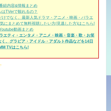
番組内容&情報まとめ
ルはTVerで観れるの？
ルだけでなく、最新人気ドラマ・アニメ・映画・バラエ
気にまとめて無料視聴したい方(見逃した方)はこちら!
outube動画まとめ
ラエティ・エンタメ・アニメ・映画・音楽・歌・お笑
でなく、グラビア・アイドル・アダルト作品などを14日
M TVはこちら!
す