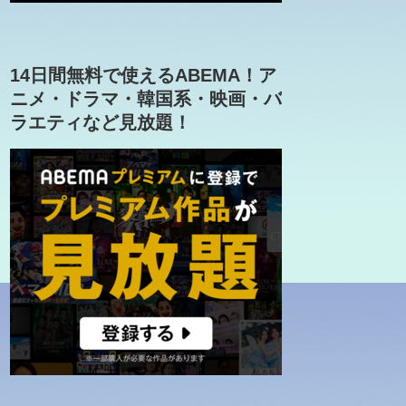
14日間無料で使えるABEMA！ア
ニメ・ドラマ・韓国系・映画・バ
ラエティなど見放題！