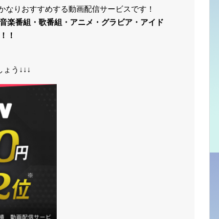
かなりおすすめする動画配信サービスです！
音楽番組・歌番組・アニメ・グラビア・アイド
！！
ょう↓↓↓