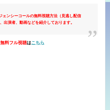
ージェンシーコールの無料視聴方法（見逃し配信
、出演者、動画などを紹介しております。
画無料フル視聴
は
こちら