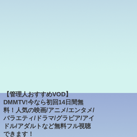
【管理人おすすめVOD】
DMMTV!今なら初回14日間無
料！人気の映画/アニメ/エンタメ/
バラエティ/ドラマ/グラビア/アイ
ドル/アダルトなど無料フル視聴
できます！