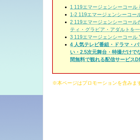
1 119エマージェンシーコール
1-2 119エマージェンシーコー
2
119エマージェンシーコー
ティ・グラビア・アダルトを一
3
119エマージェンシーコール Y
4 人気テレビ番組・
ドラマ・
バ
い・2.5次元舞台・特撮だけ
間無料で観れる配信サービスDM
※本ページはプロモーションを含みま