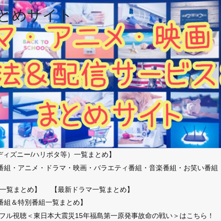
とめサイト
ディズニー/ハリポタ等）一覧まとめ】
番組・アニメ・ドラマ・映画・バラエティ番組・音楽番組・お笑い番組
）
一覧まとめ】
【最新ドラマ一覧まとめ】
番組＆特別番組一覧まとめ】
放送フル視聴＜東日本大震災15年福島第一原発事故命の戦い＞はこちら！