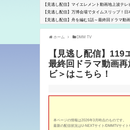
【見逃し配信】マイエレメント動画地上波テレ
【見逃し配信】万博会場でタイムスリップ！日
【見逃し配信】舟を編む1話～最終回ドラマ動画
ホーム
DMM TV
【見逃し配信】119
最終回ドラマ動画再
ビ＞はこちら！
本ページの情報は2026年3月時点のものです。
最新の配信状況はU-NEXTサイト/DMMTVサ