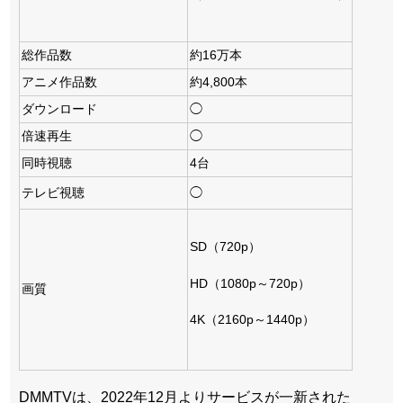
総作品数
約16万本
アニメ作品数
約4,800本
ダウンロード
◯
倍速再生
◯
同時視聴
4台
テレビ視聴
◯
SD（720p）
HD（1080p～720p）
画質
4K（2160p～1440p）
DMMTVは、2022年12月よりサービスが一新された