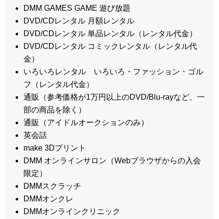
DMM GAMES GAME 遊び放題
DVD/CDレンタル 月額レンタル
DVD/CDレンタル 単品レンタル（レンタル代金）
DVD/CDレンタル コミックレンタル（レンタル代
金）
いろいろレンタル いろいろ・ファッション・ゴル
フ（レンタル代金）
通販（参考価格が1万円以上のDVD/Blu-rayなど、一
部の商品を除く）
通販（アイドルオークションのみ）
英会話
make 3Dプリント
DMM オンラインサロン（Webブラウザからの入会
限定）
DMMスクラッチ
DMMオンクレ
DMMオンラインクリニック