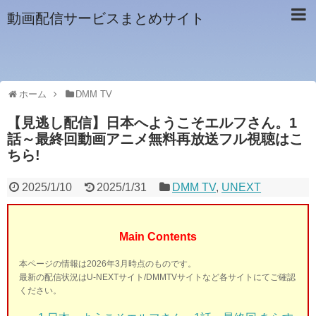
動画配信サービスまとめサイト
ホーム
DMM TV
【見逃し配信】日本へようこそエルフさん。1
話～最終回動画アニメ無料再放送フル視聴はこ
ちら!
2025/1/10
2025/1/31
DMM TV
,
UNEXT
Main Contents
本ページの情報は2026年3月時点のものです。
最新の配信状況はU-NEXTサイト/DMMTVサイトなど各サイトにてご確認
ください。