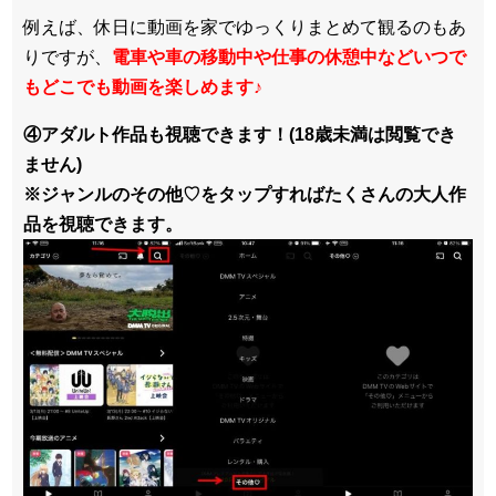
例えば、休日に動画を家でゆっくりまとめて観るのもあ
りですが、
電車や車の移動中や仕事の休憩中などいつで
もどこでも動画を楽しめます
♪
④アダルト作品も視聴できます！(18歳未満は閲覧でき
ません)
※ジャンルのその他♡をタップすればたくさんの大人作
品を視聴できます。