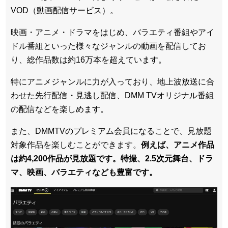
VOD（動画配信サービス）。
映画・アニメ・ドラマをはじめ、バラエティ番組やアイ
ドル番組といった様々なジャンルの動画を配信してお
り、総作品数は約16万本を超えています。
特にアニメジャンルに力が入っており、地上波放送に合
わせた先行配信・見逃し配信、DMM TVオリジナル番組
の配信などを楽しめます。
また、DMMTVのプレミアム会員になることで、見放題
対象作品を楽しむことができます。
例えば、アニメ作品
は約4,200作品が見放題です。特撮、2.5次元舞台、ドラ
マ、映画、バラエティなども豊富です。