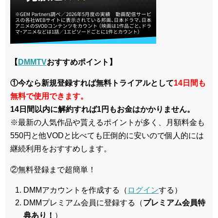
【
DMMTV
おすすめポイント】
①今なら新規登録すれば無料トライアルとして
14日間も
無料で使用できます。
14日間以内に解約すれば1円もお金はかかりません。
※最新の人気作品や貰えるポイントが多く、月額料金も
550円と他VODと比べても圧倒的に安いので個人的には
継続利用をおすすめします。
②無料登録まで超簡単！
DMMアカウントを作成する（
ログイン
する）
DMMプレミアム会員に登録する（
プレミアム会員特
典あり！
）