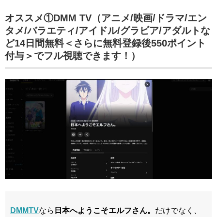
オススメ①DMM TV（アニメ/映画/ドラマ/エン
タメ/バラエティ/アイドル/グラビア/アダルトな
ど14日間無料＜さらに無料登録後550ポイント
付与＞でフル視聴できます！）
DMMTV
なら
日本へようこそエルフさん。
だけでなく、