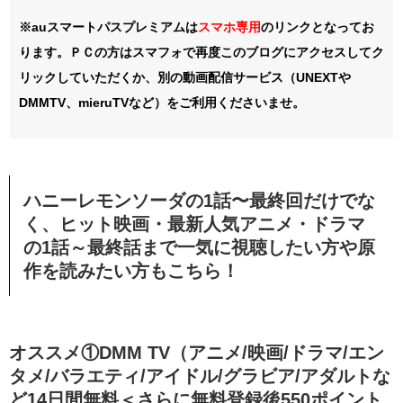
※auスマートパスプレミアムは
スマホ
専用
のリンクとなってお
ります。ＰＣの方はスマフォで再度このブログにアクセスしてク
リックしていただくか、別の動画配信サービス（UNEXTや
DMMTV、mieruTVなど）をご利用くださいませ。
ハニーレモンソーダの
1話〜最終回
だけでな
く、ヒット映画・最新人気アニメ・ドラマ
の1話～最終話まで一気に視聴したい方や原
作を読みたい方もこちら！
オススメ①DMM TV（アニメ/映画/ドラマ/エン
タメ/バラエティ/アイドル/グラビア/アダルトな
ど14日間無料＜さらに無料登録後550ポイント