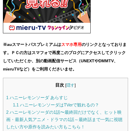
※auスマートパスプレミアムは
スマホ
専用
のリンクとなっておりま
す。ＰＣの方はスマフォで再度このブログにアクセスしてクリック
していただくか、別の動画配信サービス（UNEXTやDMMTV、
mieruTVなど）をご利用くださいませ。
目次
[
隠す
]
1
ハニーレモンソーダ あらすじ
1.1
ハニーレモンソーダはTVerで観れるの？
2
ハニーレモンソーダの1話〜最終回だけでなく、ヒット映
画・最新人気アニメ・ドラマの1話～最終話まで一気に視聴
したい方や原作を読みたい方もこちら！