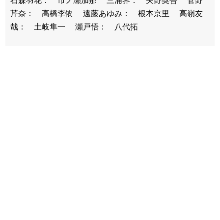
石森羽花： 市ノ瀬加那 三浦界： 矢野奨吾 菅野
芹奈： 高橋李依 遠藤あゆみ： 根本京里 高嶺友
哉： 土岐隼一 瀬戸悟： 八代拓