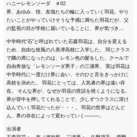
ハニーレモンソーダ ＃02
界、あゆみ、悟、友哉たちの輪に入っていく羽花。やり
たいことがやっていけそうな予感に満ちた羽花だが、父
の監視の目が学校に届いていることに、界が気づき…
中学時代“石”と呼ばれていた石森羽花は、自分を変える
ため、自由な校風の八美津高校に入学した。 同じクラス
で隣の席になったのは、レモン色の髪をした、クールで
自由奔放な「レモンソーダ男子」の三浦界。 実は羽花は
中学時代に一度だけ界に会い、そのひと言をきっかけに
高校を決めた。 羽花にとっては、人気者の界は遠い存
在。 そんな界が、なぜか羽花の世話を焼くようになる。
界が背中を押してくれることで、少しずつクラスに溶け
込んでいく羽花だったが・・・。 羽花の世界はどんど
ん、界の存在によって変わっていく―――。
出演者