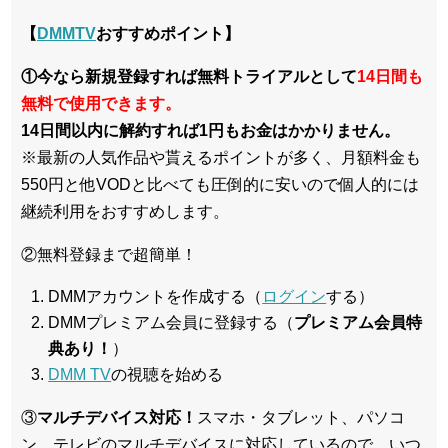
【
DMMTV
おすすめポイント】
①今なら新規登録すれば無料トライアルとして
14日間も
無料で使用できます。
14日間以内に解約すれば1円もお金はかかりません。
※最新の人気作品や貰えるポイントが多く、月額料金も
550円と他VODと比べても圧倒的に安いので個人的には
継続利用をおすすめします。
②無料登録まで超簡単！
DMMアカウントを作成する（
ログイン
する）
DMMプレミアム会員に登録する（
プレミアム会員特
典あり！
）
DMM TV
の視聴を始める
③
マルチデバイス対応！
スマホ・タブレット、パソコ
ン、テレビのマルチデバイスに対応している
ので、いつ