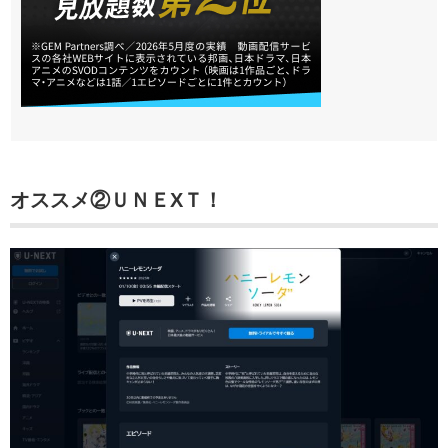
オススメ②
ＵＮＥXＴ！