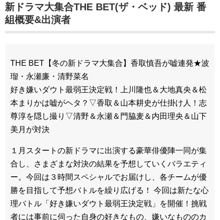
新ドラマ大集合THE BET(ザ・ベッド) 最新 番
組概要&出演者
THE BET【冬の新ドラマ大集合】香取慎吾が嘘連発★波
瑠・永瀬廉・清野菜名
好き嫌いダウト最弱王決定戦！上川隆也＆大地真央＆松
本まりかは嘘がヘタ？▽香取＆山本耕史が仕掛け人！志
尊淳を隠し撮り▽清野＆永瀬＆門脇麦＆内田理央＆山下
美月が対決
１月スタートの新ドラマに出演する豪華俳優陣一同が集
合し、さまざまな対決の結果を予想していくバラエティ
ー。今回は３時間スペシャルでお届けし、各チームが優
勝を目指して予想バトルを繰り広げる！ 今回は新たな心
理バトル「好き嫌いダウト最弱王決定戦」を開催！挑戦
者には事前に伺った自身の好きなもの、嫌いなもののカ