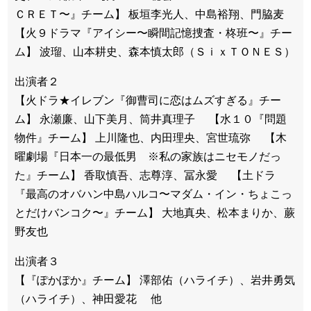
ＣＲＥＴ〜』チーム】 板垣李光人、中島裕翔、門脇麦
【火９ドラマ『アイシー〜瞬間記憶捜査・柊班〜』チー
ム】 波瑠、山本耕史、森本慎太郎（ＳｉｘＴＯＮＥＳ）
出演者２
【火ドラ★イレブン『御曹司に恋はムズすぎる』チー
ム】 永瀬廉、山下美月、筒井真理子 【水１０『問題
物件』チーム】 上川隆也、内田理央、宮世琉弥 【木
曜劇場『日本一の最低男 ※私の家族はニセモノだっ
た』チーム】 香取慎吾、志尊淳、冨永愛 【土ドラ
『最高のオバハン中島ハルコ〜マダム・イン・ちょこっ
とだけバンコク〜』チーム】 大地真央、松本まりか、蕨
野友也
出演者３
【『ぽかぽか』チーム】 澤部佑（ハライチ）、岩井勇気
（ハライチ）、神田愛花 他