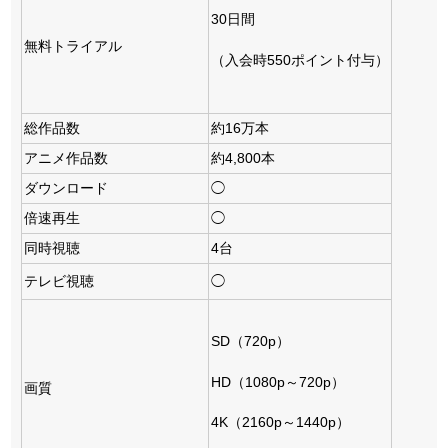
30日間
無料トライアル
（入会時550ポイント付与）
総作品数
約16万本
アニメ作品数
約4,800本
ダウンロード
◯
倍速再生
◯
同時視聴
4台
テレビ視聴
◯
SD（720p）
HD（1080p～720p）
画質
4K（2160p～1440p）