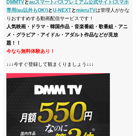
DMMTV
と
auスマートパスプレミアム公式サイト(スマホ
専用/au以外もOK!)
と
U-NEXT
と
mieruTV
は管理人がかな
りおすすめする動画配信サービスです！
人気映画・ドラマ・韓国作品・音楽番組・歌番組・アニ
メ・グラビア・アイドル・アダルト作品などが見放
題！！
今なら無料体験あり！
↓↓↓今すぐ登録して観まくりましょう↓↓↓