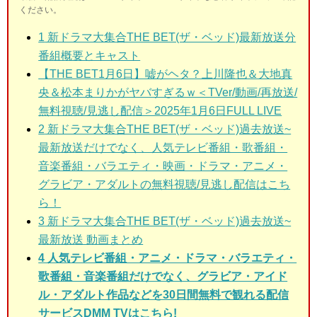
ください。
1
新ドラマ大集合THE BET(ザ・ベッド)最新放送分
番組概要とキャスト
【THE BET1月6日】嘘がヘタ？上川隆也＆大地真
央＆松本まりかがヤバすぎるｗ＜TVer/動画/再放送/
無料視聴/見逃し配信＞2025年1月6日FULL LIVE
2
新ドラマ大集合THE BET(ザ・ベッド)過去放送~
最新放送だけでなく、人気テレビ番組・歌番組・
音楽番組・バラエティ・映画・ドラマ・アニメ・
グラビア・アダルトの無料視聴/見逃し配信はこち
ら！
3
新ドラマ大集合THE BET(ザ・ベッド)過去放送~
最新放送 動画まとめ
4 人気テレビ番組・アニメ・ドラマ・バラエティ・
歌番組・音楽番組だけでなく、グラビア・アイド
ル・アダルト作品などを30日間無料で観れる配信
サービスDMM TVはこちら!