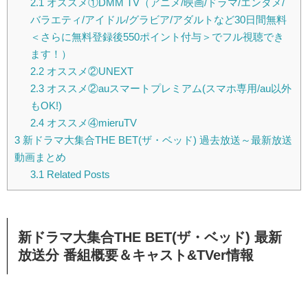
2.1
オススメ①DMM TV（アニメ/映画/ドラマ/エンタメ/
バラエティ/アイドル/グラビア/アダルトなど30日間無料
＜さらに無料登録後550ポイント付与＞でフル視聴でき
ます！）
2.2
オススメ②UNEXT
2.3
オススメ②auスマートプレミアム(スマホ専用/au以外
もOK!)
2.4
オススメ④mieruTV
3
新ドラマ大集合THE BET(ザ・ベッド) 過去放送～最新放送
動画まとめ
3.1
Related Posts
新ドラマ大集合THE BET(ザ・ベッド) 最新
放送分 番組概要＆キャスト&TVer情報