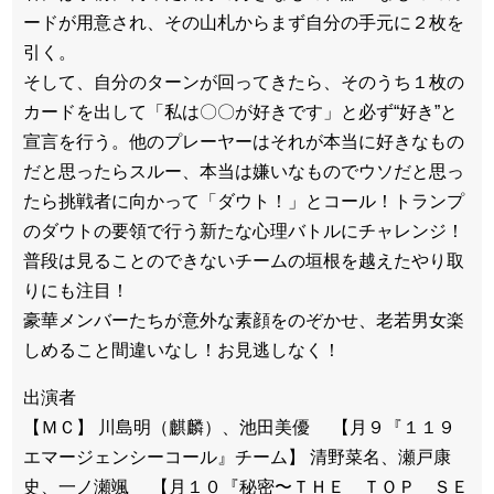
ードが用意され、その山札からまず自分の手元に２枚を
引く。
そして、自分のターンが回ってきたら、そのうち１枚の
カードを出して「私は〇〇が好きです」と必ず“好き”と
宣言を行う。他のプレーヤーはそれが本当に好きなもの
だと思ったらスルー、本当は嫌いなものでウソだと思っ
たら挑戦者に向かって「ダウト！」とコール！トランプ
のダウトの要領で行う新たな心理バトルにチャレンジ！
普段は見ることのできないチームの垣根を越えたやり取
りにも注目！
豪華メンバーたちが意外な素顔をのぞかせ、老若男女楽
しめること間違いなし！お見逃しなく！
出演者
【ＭＣ】 川島明（麒麟）、池田美優 【月９『１１９
エマージェンシーコール』チーム】 清野菜名、瀬戸康
史、一ノ瀬颯 【月１０『秘密〜ＴＨＥ ＴＯＰ ＳＥ