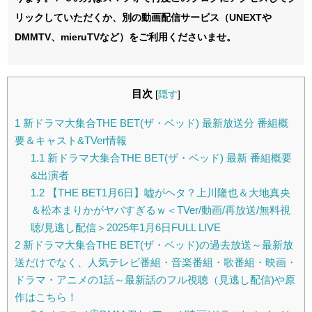
リックしていただくか、別の動画配信サービス（UNEXTや
DMMTV、mieruTVなど）をご利用くださいませ。
目次
[
隠す
]
1
新ドラマ大集合THE BET(ザ・ベッド) 最新放送分 番組概
要＆キャスト&TVer情報
1.1
新ドラマ大集合THE BET(ザ・ベッド) 最新 番組概要
&出演者
1.2
【THE BET1月6日】嘘がヘタ？上川隆也＆大地真央
＆松本まりかがヤバすぎるｗ＜TVer/動画/再放送/無料視
聴/見逃し配信＞2025年1月6日FULL LIVE
2
新ドラマ大集合THE BET(ザ・ベッド)の過去放送～最新放
送だけでなく、人気テレビ番組・音楽番組・歌番組・映画・
ドラマ・アニメの1話～最新話のフル視聴（見逃し配信)や原
作はこちら！