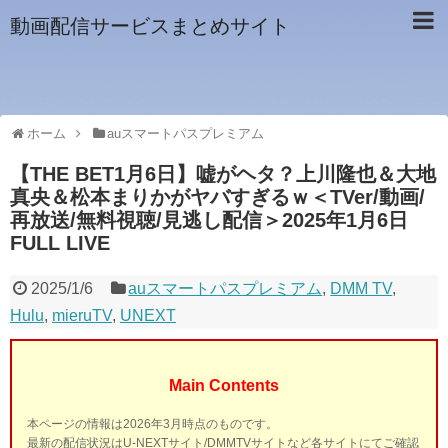
動画配信サービスまとめサイト
ホーム
auスマートパスプレミアム
【THE BET1月6日】嘘がヘタ？上川隆也＆大地
真央＆松本まりかがヤバすぎるｗ＜TVer/動画/
再放送/無料視聴/見逃し配信＞2025年1月6日
FULL LIVE
2025/1/6
auスマートパスプレミアム
,
DMM TV
,
Hulu
,
mieruTV
,
UNEXT
Main Contents
本ページの情報は2026年3月時点のものです。
最新の配信状況はU-NEXTサイト/DMMTVサイトなど各サイトにてご確認