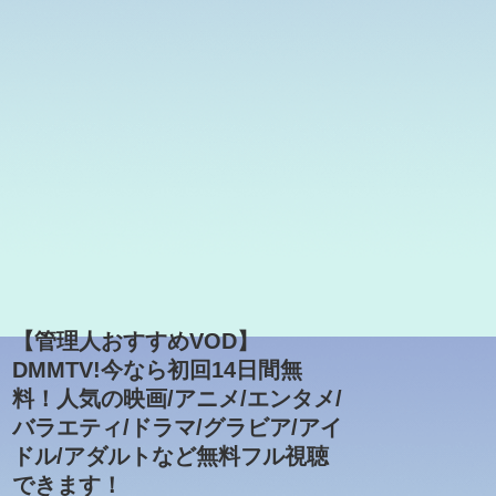
【管理人おすすめVOD】
DMMTV!今なら初回14日間無
料！人気の映画/アニメ/エンタメ/
バラエティ/ドラマ/グラビア/アイ
ドル/アダルトなど無料フル視聴
できます！