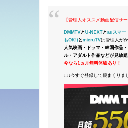
【管理人オススメ動画配信サー
DMMTV
と
U-NEXT
と
auスマー
もOK!)
と
mieruTV
は管理人が
人気映画・ドラマ・韓国作品・
ル・アダルト作品などが見放題
今なら1ヵ月無料体験あり！
↓↓↓今すぐ登録して観まくりまし