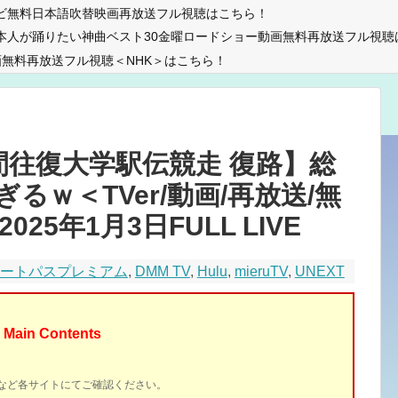
ビ無料日本語吹替映画再放送フル視聴はこちら！
本人が踊りたい神曲ベスト30金曜ロードショー動画無料再放送フル視聴
無料再放送フル視聴＜NHK＞はこちら！
間往復大学駅伝競走 復路】総
るｗ＜TVer/動画/再放送/無
25年1月3日FULL LIVE
マートパスプレミアム
,
DMM TV
,
Hulu
,
mieruTV
,
UNEXT
Main Contents
イトなど各サイトにてご確認ください。