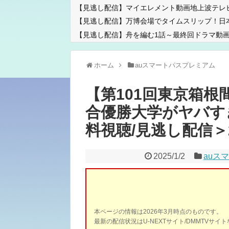
【見逃し配信】マイエレメント動画地上波テレ
【見逃し配信】万博会場でタイムスリップ！日
【見逃し配信】舟を編む1話～最終回ドラマ動画
ホーム
auスマートパスプレミアム
【第101回東京箱根
合優勝大学がヤバすぎ
料視聴/見逃し配信＞20
2025/1/2
auス
本ページの情報は2026年3月時点のものです。
最新の配信状況はU-NEXTサイト/DMMTVサ