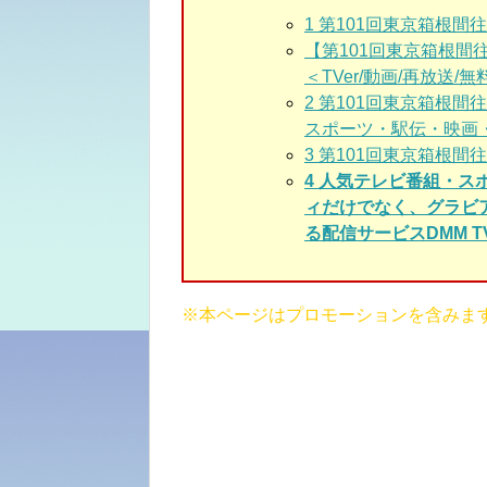
1
第101回東京箱根間往
【第101回東京箱根間
＜TVer/動画/再放送/無
2
第101回東京箱根間
スポーツ・駅伝・映画
3
第101回東京箱根間往
4 人気テレビ番組・
ィだけでなく、グラビ
る配信サービスDMM T
※本ページはプロモーションを含みま