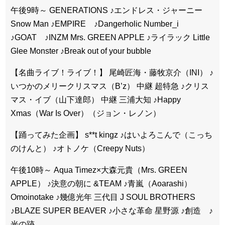
午後9時～ GENERATIONS ♪エンドレス・ジャーニー
Snow Man ♪EMPIRE ♪Dangerholic Number_i
♪GOAT ♪INZM Mrs. GREEN APPLE ♪ライラック Little
Glee Monster ♪Break out of your bubble
【名曲ライブ！ライブ！】 尾崎匠海・藤牧京介（INI） ♪
いつかのメリークリスマス（B’z） 中継 超特急 ♪クリス
マス・イブ（山下達郎） 中継 三浦大知 ♪Happy
Xmas（War Is Over）（ジョン・レノン）
【踊ってみた企画】 s**t kingz ♪はいよろこんで（こっち
のけんと） ♪オトノケ（Creepy Nuts）
午後10時～ Aqua Timez×大森元貴（Mrs. GREEN
APPLE） ♪決意の朝に &TEAM ♪青嵐（Aoarashi）
Omoinotake ♪幾億光年 三代目 J SOUL BROTHERS
♪BLAZE SUPER BEAVER ♪小さな革命 星野源 ♪創造 ♪
光の跡