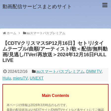
動画配信サービスまとめサイト
ホーム
auスマートパスプレミアム
【CDTVクリスマスSP12月16日】セトリ/タイ
ムテーブル/曲順/アーティスト/歌＜配信/無料動
画/見逃し/TVer/再放送＞2024年12月16日FULL
LIVE
2024/12/16
auスマートパスプレミアム
,
DMM TV
,
Hulu
,
mieruTV
,
UNEXT
Main Contents
本ページの情報は2026年3月時点のものです。
最新の配信状況はU-NEXTサイト/DMMTVサイトなど各サイトにてご確認