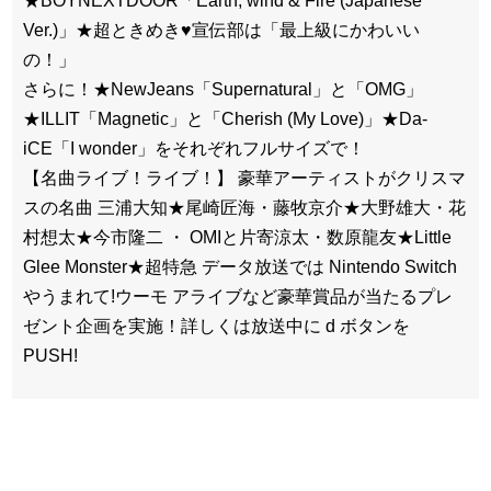
★BOYNEXTDOOR「Earth, wind & Fire (Japanese
Ver.)」★超ときめき♥宣伝部は「最上級にかわいい
の！」
さらに！★NewJeans「Supernatural」と「OMG」
★ILLIT「Magnetic」と「Cherish (My Love)」★Da-
iCE「I wonder」をそれぞれフルサイズで！
【名曲ライブ！ライブ！】 豪華アーティストがクリスマ
スの名曲 三浦大知★尾崎匠海・藤牧京介★大野雄大・花
村想太★今市隆二 ・ OMIと片寄涼太・数原龍友★Little
Glee Monster★超特急 データ放送では Nintendo Switch
やうまれて!ウーモ アライブなど豪華賞品が当たるプレ
ゼント企画を実施！詳しくは放送中に d ボタンを
PUSH!