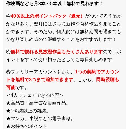
作映画なども月3本～5本以上無料で見れます！
④
40％以上のポイントバック（還元）
がついてる作品が
かなり多く、翌月にはさらに新作や有料作品を見ること
ができます。そのため、個人的には無料期間を過ぎても
かなり楽しめるので継続することをおすすめします！
④
無料で観れる見放題作品もたくさんあります
ので、ポ
イントをすべて使い切ったとしても毎日楽しめます。
⑤ファミリーアカウントもあり、
1つの契約でアカウン
トを無料で3つまで追加できます
。しかも、
同時視聴も
可能
です。
＜4人でシェアできる内容＞
★高品質・高音質な動画作品。
★160誌以上の雑誌。
★マンガ、小説などの電子書籍。
★お持ちのポイント