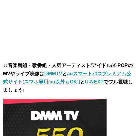
↓↓音楽番組・歌番組・人気アーティスト/アイドル/K-POPの
MVやライブ映像は
DMMTV
と
auスマートパスプレミアム公
式サイト(スマホ専用/au以外もOK!)
と
U-NEXT
でフル視聴し
ましょう↓