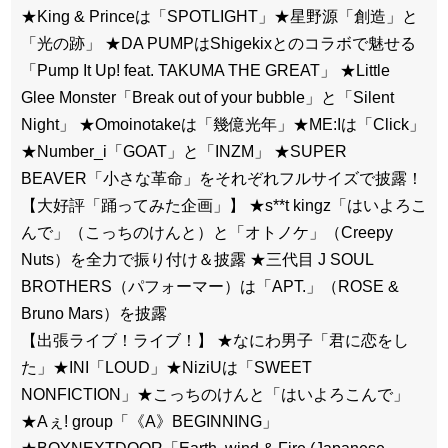
★King & Princeは「SPOTLIGHT」★星野源「創造」と
「光の跡」 ★DA PUMPはShigekixとのコラボで魅せる
「Pump It Up! feat. TAKUMA THE GREAT」 ★Little
Glee Monster「Break out of your bubble」と「Silent
Night」 ★Omoinotakeは「幾億光年」★ME:Iは「Click」
★Number_i「GOAT」と「INZM」 ★SUPER
BEAVER「小さな革命」をそれぞれフルサイズで披露！
【大好評「踊ってみた企画」】 ★s**t kingz「はいよろこ
んで」（こっちのけんと）と「オトノケ」（Creepy
Nuts）を全力で振り付け＆披露 ★三代目 J SOUL
BROTHERS（パフォーマー）は「APT.」（ROSE &
Bruno Mars）を披露
【出張ライブ！ライブ！】 ★なにわ男子「君に恋をし
た」★INI「LOUD」★NiziUは「SWEET
NONFICTION」★こっちのけんと「はいよろこんで」
★Aぇ! group「《A》BEGINNING」