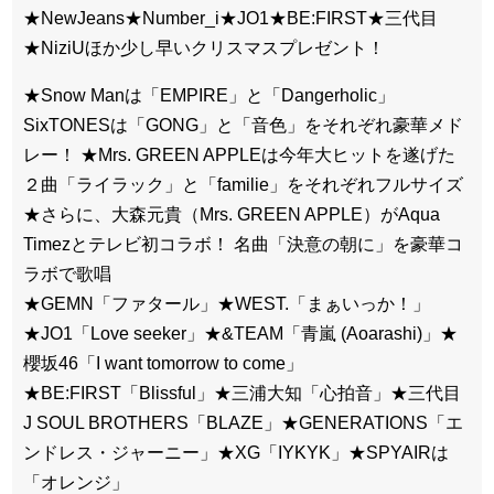
★NewJeans★Number_i★JO1★BE:FIRST★三代目
★NiziUほか少し早いクリスマスプレゼント！
★Snow Manは「EMPIRE」と「Dangerholic」
SixTONESは「GONG」と「音色」をそれぞれ豪華メド
レー！ ★Mrs. GREEN APPLEは今年大ヒットを遂げた
２曲「ライラック」と「familie」をそれぞれフルサイズ
★さらに、大森元貴（Mrs. GREEN APPLE）がAqua
Timezとテレビ初コラボ！ 名曲「決意の朝に」を豪華コ
ラボで歌唱
★GEMN「ファタール」★WEST.「まぁいっか！」
★JO1「Love seeker」★&TEAM「青嵐 (Aoarashi)」★
櫻坂46「I want tomorrow to come」
★BE:FIRST「Blissful」★三浦大知「心拍音」★三代目
J SOUL BROTHERS「BLAZE」★GENERATIONS「エ
ンドレス・ジャーニー」★XG「IYKYK」★SPYAIRは
「オレンジ」