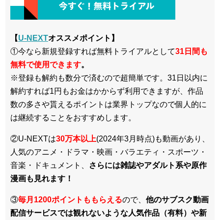
【
U-NEXT
オススメポイント】
①今なら新規登録すれば無料トライアルとして
3
1日間も
無料で使用できます
。
※登録も解約も数分で済むので超簡単です。31日以内に
解約すれば1円もお金はかからず利用できますが、作品
数の多さや貰えるポイントは業界トップなので個人的に
は継続することをおすすめします。
②U-NEXTは
30万本以上
(2024年3月時点)も動画があり、
人気のアニメ・ドラマ・映画・バラエティ・スポーツ・
音楽・ドキュメント、
さらには雑誌やアダルト系や原作
漫画も見れます！
③
毎月1200ポイントももらえる
ので、
他のサブスク動画
配信サービスでは観れないような人気作品（有料）や新