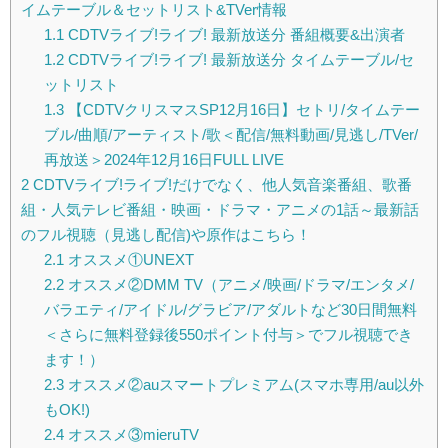
イムテーブル＆セットリスト&TVer情報
1.1
CDTVライブ!ライブ! 最新放送分 番組概要&出演者
1.2
CDTVライブ!ライブ! 最新放送分 タイムテーブル/セ
ットリスト
1.3
【CDTVクリスマスSP12月16日】セトリ/タイムテー
ブル/曲順/アーティスト/歌＜配信/無料動画/見逃し/TVer/
再放送＞2024年12月16日FULL LIVE
2
CDTVライブ!ライブ!だけでなく、他人気音楽番組、歌番
組・人気テレビ番組・映画・ドラマ・アニメの1話～最新話
のフル視聴（見逃し配信)や原作はこちら！
2.1
オススメ①UNEXT
2.2
オススメ②DMM TV（アニメ/映画/ドラマ/エンタメ/
バラエティ/アイドル/グラビア/アダルトなど30日間無料
＜さらに無料登録後550ポイント付与＞でフル視聴でき
ます！）
2.3
オススメ②auスマートプレミアム(スマホ専用/au以外
もOK!)
2.4
オススメ③mieruTV