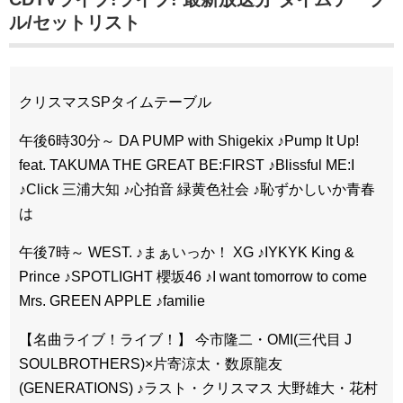
ル/セットリスト
クリスマスSPタイムテーブル
午後6時30分～ DA PUMP with Shigekix ♪Pump It Up!
feat. TAKUMA THE GREAT BE:FIRST ♪Blissful ME:I
♪Click 三浦大知 ♪心拍音 緑黄色社会 ♪恥ずかしいか青春
は
午後7時～ WEST. ♪まぁいっか！ XG ♪IYKYK King &
Prince ♪SPOTLIGHT 櫻坂46 ♪I want tomorrow to come
Mrs. GREEN APPLE ♪familie
【名曲ライブ！ライブ！】 今市隆二・OMI(三代目 J
SOULBROTHERS)×片寄涼太・数原龍友
(GENERATIONS) ♪ラスト・クリスマス 大野雄大・花村