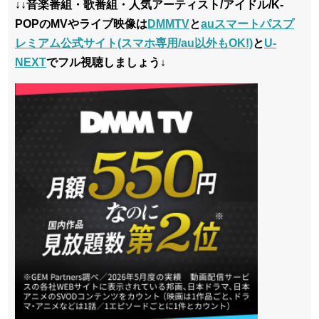
↓↓音楽番組・歌番組・人気アーティスト/アイドル/K-
POPのMVやライブ映像は
DMMTV
と
auスマートパスプ
レミアム公式サイト(スマホ専用/au以外もOK!)
と
U-
NEXT
でフル視聴しましょう↓