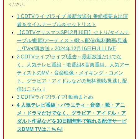
ください。
1
CDTVライブ!ライブ 最新放送分 番組概要＆出演
者＆タイムテーブル＆セットリスト
【CDTVクリスマスSP12月16日】セトリ/タイムテ
ーブル/曲順/アーティスト/歌＜配信/無料動画/見逃
し/TVer/再放送＞2024年12月16日FULL LIVE
2
CDTVライブ!ライブ!過去～最新放送だけでな
く、人気テレビ番組・歌番組&音楽番組、人気アー
ティストのMV・音楽映像・メイキング・コメン
ト、グラビア・アイドルなどの無料視聴/見逃し配
信はこちら！
3
CDTVライブ!ライブ! 動画まとめ
4 人気テレビ番組・バラエティ・音楽・歌・アニ
メ・ドラマだけでなく、グラビア・アイドル・ア
ダルト作品などを30日間無料で観れる配信サービ
スDMM TVはこちら!