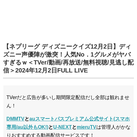
【ネプリーグ ディズニークイズ12月2日】ディ
ズニー声優陣が激突！人気No．1グルメがヤバ
すぎるｗ＜TVer/動画/再放送/無料視聴/見逃し配
信＞2024年12月2日FULL LIVE
TVerだと広告が多いし期間限定配信だし全部は観れませ
ん！
DMMTV
と
auスマートパスプレミアム公式サイト(スマホ
専用/au以外もOK!)
と
U-NEXT
と
mieruTV
は管理人がかな
りおすすめする動画配信サービスです！