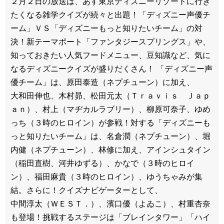
２月２日の放送は、あす東京ディズニーリゾートに行き
たくなる雑学クイズが続々と出題！「ディズニー声優チ
ーム」ＶＳ「ディズニーもっと知りたいチーム」の対
決！新テーマポート「ファンタジースプリングス」や、
知っておきたい人気フードメニュー、豆知識など、気に
なるディズニークイズが盛りだくさん！ 「ディズニー声
優チーム」は、原田泰造（ネプチューン）に加え、
大和田伸也、木村昴、松田元太（Ｔｒａｖｉｓ Ｊａｐ
ａｎ）、村上（マヂカルラブリー）、柳原可奈子、ゆめ
っち（３時のヒロイン）が参戦！対する「ディズニーも
っと知りたいチーム」は、名倉潤（ネプチューン）、堀
内健（ネプチューン）、林修に加え、アインシュタイン
（稲田直樹、河井ゆずる）、かなで（３時のヒロイ
ン）、福田麻貴（３時のヒロイン）、ゆうちゃみが集
結。さらに！クイズナビゲーターとして、
中間淳太（ＷＥＳＴ．）、濱口優（よゐこ）、村重杏奈
も登場！挑戦するステージは「ブレインタワー」「ハイ