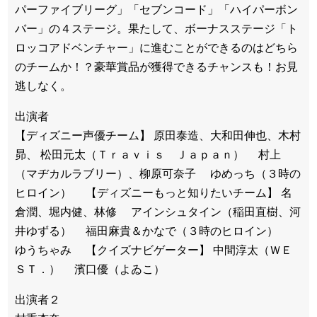
パーファイブリーグ」「セブンコード」「ハイパーボン
バー」の４ステージ。果たして、ボーナスステージ「ト
ロッコアドベンチャー」に進むことができるのはどちら
のチームか！？豪華賞品が獲得できるチャンスも！お見
逃しなく。
出演者
【ディズニー声優チーム】 原田泰造、大和田伸也、木村
昴、 松田元太（Ｔｒａｖｉｓ Ｊａｐａｎ） 村上
（マヂカルラブリー）、柳原可奈子 ゆめっち（３時の
ヒロイン） 【ディズニーもっと知りたいチーム】 名
倉潤、堀内健、林修 アインシュタイン（稲田直樹、河
井ゆずる） 福田麻貴＆かなで（３時のヒロイン）
ゆうちゃみ 【クイズナビゲーター】 中間淳太（ＷＥ
ＳＴ．） 濱口優（よゐこ）
出演者２