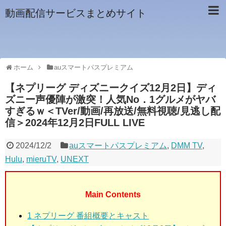
動画配信サービスまとめサイト
ホーム
auスマートパスプレミアム
【ネプリーグ ディズニークイズ12月2日】ディ
ズニー声優陣が激突！人気No．1グルメがヤバ
すぎるｗ＜TVer/動画/再放送/無料視聴/見逃し配
信＞2024年12月2日FULL LIVE
2024/12/2
auスマートパスプレミアム
,
DMM TV
,
Hulu
,
mieruTV
,
UNEXT
Main Contents
1
ネプリーグ 番組概要とキャスト