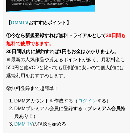
【
DMMTV
おすすめポイント】
①今なら新規登録すれば無料トライアルとして
30日間も
無料で使用できます。
30日間以内に解約すれば1円もお金はかかりません。
※最新の人気作品や貰えるポイントが多く、月額料金も
550円と他VODと比べても圧倒的に安いので個人的には
継続利用をおすすめします。
②無料登録まで超簡単！
DMMアカウントを作成する（
ログイン
する）
DMMプレミアム会員に登録する（
プレミアム会員特
典あり！
）
DMM TV
の視聴を始める