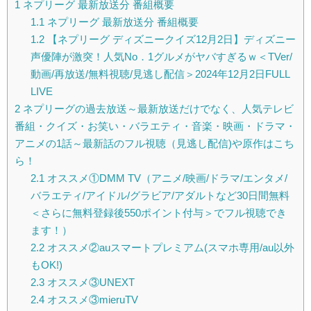
1
ネプリーグ 最新放送分 番組概要
1.1
ネプリーグ 最新放送分 番組概要
1.2
【ネプリーグ ディズニークイズ12月2日】ディズニー
声優陣が激突！人気No．1グルメがヤバすぎるｗ＜TVer/
動画/再放送/無料視聴/見逃し配信＞2024年12月2日FULL
LIVE
2
ネプリーグの過去放送～最新放送だけでなく、人気テレビ
番組・クイズ・お笑い・バラエティ・音楽・映画・ドラマ・
アニメの1話～最新話のフル視聴（見逃し配信)や原作はこち
ら！
2.1
オススメ①DMM TV（アニメ/映画/ドラマ/エンタメ/
バラエティ/アイドル/グラビア/アダルトなど30日間無料
＜さらに無料登録後550ポイント付与＞でフル視聴でき
ます！）
2.2
オススメ②auスマートプレミアム(スマホ専用/au以外
もOK!)
2.3
オススメ③UNEXT
2.4
オススメ③mieruTV