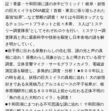
証！青森・十和田湖に謎の水中ピラミッド！ 岐阜・妖怪
の巨大ミイラをDNA鑑定！首都・東京に張り巡らされた
最強“結界”…など禁断の調査！ ＭＣは今回初タッグとな
るチョコレートプラネットと佐々木希。 ３人は“ミステ
リー調査隊長”としてそれぞれロケを行い、ミステリー調
査隊員と共に最新科学や技術を駆使し日本各地の謎を解
き明かしていく。
■岩手県に伝わる座敷わらしの住む宿、謎の光と声の真
相に迫れ！ 座敷わらし現象がおこると噂されている宿で
調査。立体音響マイク・サーモグラフィカメラ、電磁波
測定器を駆使し、多角的に調査・分析！ ■８００年以上
の時を超え、妖怪の巨大ミイラの真相に迫れ！ 大の妖怪
好きである永尾柚乃とアルコ＆ピースの平子祐希が、岐
阜県飛騨市に眠る８００年以上前から伝わる正体不明の
「角の生えた大蛇のミイラ」を調査！
■十和田湖にまつわる不可思議な謎に迫れ！ 十和田湖の
湖底に幅３００メートル以上のピラミッドが存在すると