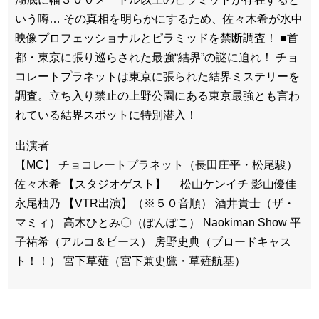
いう噂… その真相を明らかにするため、佐々木希が水中
映像プロフェッショナルとピラミッドを禁断調査！ ■首
都・東京に張り巡らされた最強“結界”の謎に迫れ！ チョ
コレートプラネットは東京に張られた結界ミステリーを
調査。立ち入り禁止の上野公園にある東京最強とも言わ
れている結界スポットに特別潜入！
出演者
【MC】 チョコレートプラネット（長田庄平・松尾駿）
佐々木希 【スタジオゲスト】 松山ケンイチ 影山優佳
永尾柚乃 【VTR出演】（※５０音順） 酒井貴士（ザ・
マミィ） 高木ひとみ〇（ぽんぽこ） Naokiman Show 平
子祐希（アルコ＆ピース） 房野史典（ブロードキャス
ト！！） 宮下草薙（宮下兼史鷹・草薙航基）