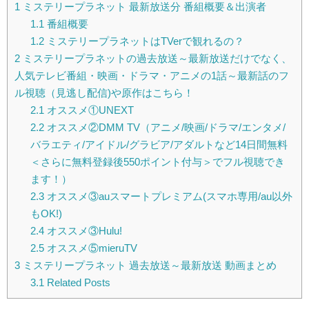
1
ミステリープラネット 最新放送分 番組概要＆出演者
1.1
番組概要
1.2
ミステリープラネットはTVerで観れるの？
2
ミステリープラネットの過去放送～最新放送だけでなく、
人気テレビ番組・映画・ドラマ・アニメの1話～最新話のフ
ル視聴（見逃し配信)や原作はこちら！
2.1
オススメ①UNEXT
2.2
オススメ②DMM TV（アニメ/映画/ドラマ/エンタメ/
バラエティ/アイドル/グラビア/アダルトなど14日間無料
＜さらに無料登録後550ポイント付与＞でフル視聴でき
ます！）
2.3
オススメ③auスマートプレミアム(スマホ専用/au以外
もOK!)
2.4
オススメ③Hulu!
2.5
オススメ⑤mieruTV
3
ミステリープラネット 過去放送～最新放送 動画まとめ
3.1
Related Posts