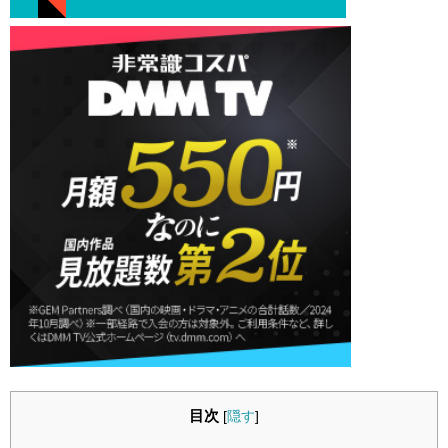
目次
[
隠す
]