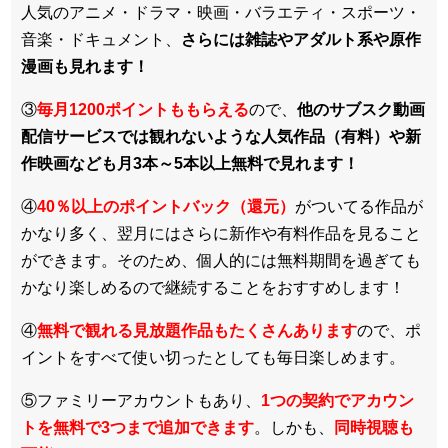
人気のアニメ・ドラマ・映画・バラエティ・スポーツ・
音楽・ドキュメント、
さらには雑誌やアダルト系や原作
漫画も見れます！
③
毎月1200ポイントももらえる
ので、
他のサブスク動画
配信サービスでは観れないような人気作品（有料）や新
作映画なども月3本～5本以上無料で見れます！
④
40％以上のポイントバック（還元）
がついてる作品が
かなり多く、翌月にはさらに新作や有料作品を見ること
ができます。そのため、個人的には無料期間を過ぎても
かなり楽しめるので継続することをおすすめします！
④
無料で観れる見放題作品もたくさんあります
ので、ポ
イントをすべて使い切ったとしても毎日楽しめます。
⑤ファミリーアカウントもあり、
1つの契約でアカウン
トを無料で3つまで追加できます
。しかも、
同時視聴も