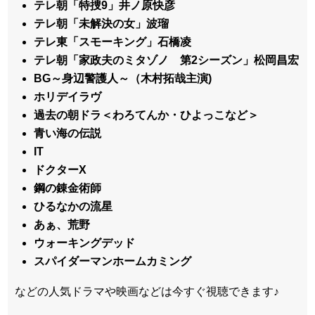
テレ朝「特捜9」井ノ原快彦
テレ朝「未解決の女」波瑠
テレ東「スモーキング」石橋凌
テレ朝「家政夫のミタゾノ 第2シーズン」松岡昌宏
BG～身辺警護人～（木村拓哉主演)
ホリデイラヴ
過去の朝ドラ＜わろてんか・ひよっこなど＞
青い海の伝説
IT
ドクターX
鋼の錬金術師
ひるなかの流星
あぁ、荒野
ウォーキングデッド
スパイダーマンホームカミング
などの人気ドラマや映画などは今すぐ視聴できます♪