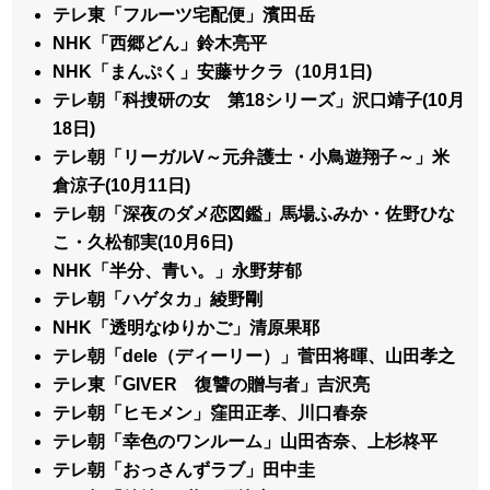
テレ東「フルーツ宅配便」濱田岳
NHK「西郷どん」鈴木亮平
NHK「まんぷく」安藤サクラ（10月1日)
テレ朝「科捜研の女 第18シリーズ」沢口靖子(10月
18日)
テレ朝「リーガルV～元弁護士・小鳥遊翔子～」米
倉涼子(10月11日)
テレ朝「深夜のダメ恋図鑑」馬場ふみか・佐野ひな
こ・久松郁実(10月6日)
NHK「半分、青い。」永野芽郁
テレ朝「ハゲタカ」綾野剛
NHK「透明なゆりかご」清原果耶
テレ朝「dele（ディーリー）」菅田将暉、山田孝之
テレ東「GIVER 復讐の贈与者」吉沢亮
テレ朝「ヒモメン」窪田正孝、川口春奈
テレ朝「幸色のワンルーム」山田杏奈、上杉柊平
テレ朝「おっさんずラブ」田中圭