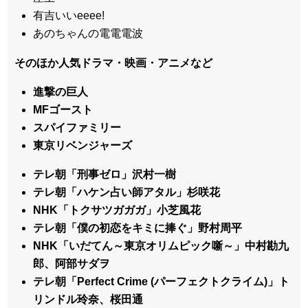
有吉いいeeee!
あのちゃんの電電電波
そのほか人気ドラマ・映画・アニメなど
進撃の巨人
MFゴースト
スパイファミリー
東京リベンジャーズ
テレ朝「刑事ゼロ」沢村一樹
テレ朝「ハケン占い師アタル」杉咲花
NHK「トクサツガガガ」小芝風花
テレ朝「僕の初恋をキミに捧ぐ」野村周平
NHK「いだてん～東京オリムピック噺～」中村勘九
郎、阿部サダヲ
テレ朝「Perfect Crime (パーフェクトクライム)」ト
リンドル玲奈、桜田通