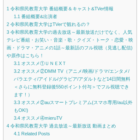
1
令和県民教育大学 番組概要＆キャスト&TVer情報
1.1
番組概要&出演者
2
令和県民教育大学はTVerで観れるの？
3
令和県民教育大学の過去放送～最新放送だけでなく、人気
テレビ番組・お笑い・音楽・歌・クイズ・トーク・恋愛・映
画・ドラマ・アニメの1話～最新話のフル視聴（見逃し配信)
や原作はこちら！
3.1
オススメ①ＵＮＥXＴ
3.2
オススメ②DMM TV（アニメ/映画/ドラマ/エンタメ/
バラエティ/アイドル/グラビア/アダルトなど14日間無料
＜さらに無料登録後550ポイント付与＞でフル視聴でき
ます！）
3.3
オススメ②auスマートプレミアム(スマホ専用/au以外
もOK!)
3.4
オススメ④mieruTV
4
令和県民教育大学 過去放送～最新放送 動画まとめ
4.1
Related Posts