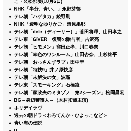
こ・久松郁実(10月6日)
NHK「半分、青い。」永野芽郁
テレ朝「ハゲタカ」綾野剛
NHK「透明なゆりかご」清原果耶
テレ朝「dele（ディーリー）」菅田将暉、山田孝之
テレ東「GIVER 復讐の贈与者」吉沢亮
テレ朝「ヒモメン」窪田正孝、川口春奈
テレ朝「幸色のワンルーム」山田杏奈、上杉柊平
テレ朝「おっさんずラブ」田中圭
テレ朝「特捜9」井ノ原快彦
テレ朝「未解決の女」波瑠
テレ東「スモーキング」石橋凌
テレ朝「家政夫のミタゾノ 第2シーズン」松岡昌宏
BG～身辺警護人～（木村拓哉主演)
ホリデイラヴ
過去の朝ドラ＜わろてんか・ひよっこなど＞
青い海の伝説
IT