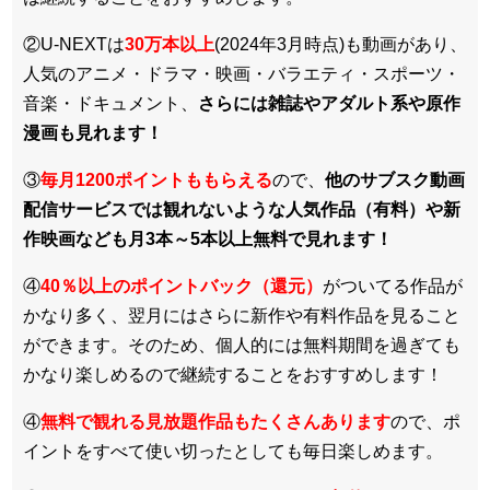
②U-NEXTは
30万本以上
(2024年3月時点)も動画があり、
人気のアニメ・ドラマ・映画・バラエティ・スポーツ・
音楽・ドキュメント、
さらには雑誌やアダルト系や原作
漫画も見れます！
③
毎月1200ポイントももらえる
ので、
他のサブスク動画
配信サービスでは観れないような人気作品（有料）や新
作映画なども月3本～5本以上無料で見れます！
④
40％以上のポイントバック（還元）
がついてる作品が
かなり多く、翌月にはさらに新作や有料作品を見ること
ができます。そのため、個人的には無料期間を過ぎても
かなり楽しめるので継続することをおすすめします！
④
無料で観れる見放題作品もたくさんあります
ので、ポ
イントをすべて使い切ったとしても毎日楽しめます。