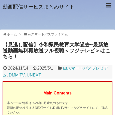
動画配信サービスまとめサイト
ホーム
auスマートパスプレミアム
【見逃し配信】令和県民教育大学過去~最新放
送動画無料再放送フル視聴＜フジテレビ＞はこ
ちら！
2024/11/14
2025/5/1
auスマートパスプレミア
ム
,
DMM TV
,
UNEXT
Main Contents
本ページの情報は2026年3月時点のものです。
最新の配信状況はU-NEXTサイト/DMMTVサイトなど各サイトにてご確認
ください。