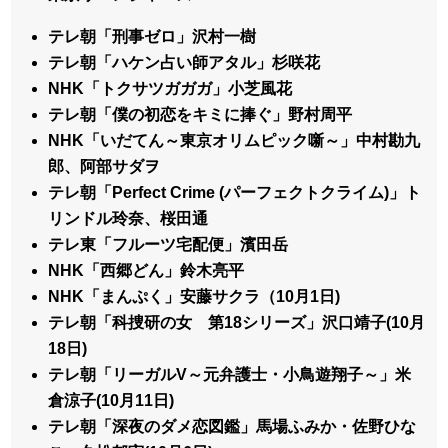
テレ朝「刑事ゼロ」沢村一樹
テレ朝「ハケン占い師アタル」杉咲花
NHK「トクサツガガガ」小芝風花
テレ朝「僕の初恋をキミに捧ぐ」野村周平
NHK「いだてん～東京オリムピック噺～」中村勘九
郎、阿部サダヲ
テレ朝「Perfect Crime (パーフェクトクライム)」ト
リンドル玲奈、桜田通
テレ東「フルーツ宅配便」濱田岳
NHK「西郷どん」鈴木亮平
NHK「まんぷく」安藤サクラ（10月1日)
テレ朝「科捜研の女 第18シリーズ」沢口靖子(10月
18日)
テレ朝「リーガルV～元弁護士・小鳥遊翔子～」米
倉涼子(10月11日)
テレ朝「深夜のダメ恋図鑑」馬場ふみか・佐野ひな