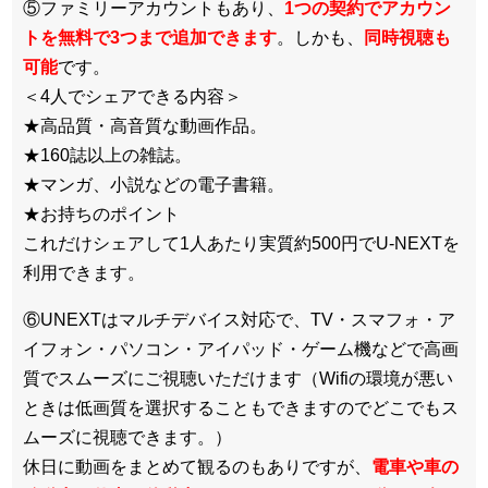
⑤ファミリーアカウントもあり、
1つの契約でアカウン
トを無料で3つまで追加できます
。しかも、
同時視聴も
可能
です。
＜4人でシェアできる内容＞
★高品質・高音質な動画作品。
★160誌以上の雑誌。
★マンガ、小説などの電子書籍。
★お持ちのポイント
これだけシェアして1人あたり実質約500円でU-NEXTを
利用できます。
⑥UNEXTはマルチデバイス対応で、TV・スマフォ・ア
イフォン・パソコン・アイパッド・ゲーム機などで高画
質でスムーズにご視聴いただけます（Wifiの環境が悪い
ときは低画質を選択することもできますのでどこでもス
ムーズに視聴できます。）
休日に動画をまとめて観るのもありですが、
電車や車の