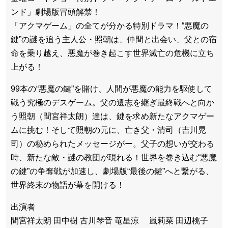
ンド」劇場版冒頭解禁！
「アクマゲーム」の全てが分かる特別ドラマ！“悪魔の
鍵”の謎を追う主人公・照朝は、仲間と出会い、父との宿
命を乗り越え、悪魔が巻き起こす世界滅亡の危機に立ち
上がる！
99本の“悪魔の鍵”を賭け、人間が悪魔の能力を駆使して
戦う究極のデスゲーム。父の遺志を継ぎ最終戦へと向か
う照朝（間宮祥太朗）達は、鍵を求め新たなアクマゲー
ムに挑む！そして照朝の元に、亡き父・清司（吉川晃
司）の秘められたメッセージがー。父子の想いが交わる
時、新たな敵・謎の教団が現れる！世界を巻き込む“悪魔
の鍵”の争奪戦が加速し、劇場版“最後の鍵”へと繋がる、
世界終末の物語が幕を開ける！
出演者
間宮祥太朗 田中樹 古川琴音 竜星涼 嵐莉菜 田辺桃子