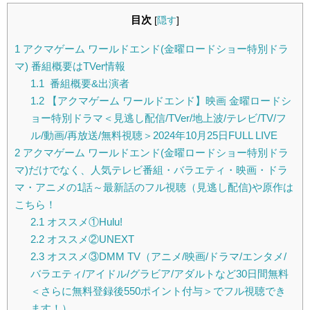
目次
[
隠す
]
1
アクマゲーム ワールドエンド(金曜ロードショー特別ドラ
マ) 番組概要はTVer情報
1.1
番組概要&出演者
1.2
【アクマゲーム ワールドエンド】映画 金曜ロードシ
ョー特別ドラマ＜見逃し配信/TVer/地上波/テレビ/TV/フ
ル/動画/再放送/無料視聴＞2024年10月25日FULL LIVE
2
アクマゲーム ワールドエンド(金曜ロードショー特別ドラ
マ)だけでなく、人気テレビ番組・バラエティ・映画・ドラ
マ・アニメの1話～最新話のフル視聴（見逃し配信)や原作は
こちら！
2.1
オススメ①Hulu!
2.2
オススメ②UNEXT
2.3
オススメ③DMM TV（アニメ/映画/ドラマ/エンタメ/
バラエティ/アイドル/グラビア/アダルトなど30日間無料
＜さらに無料登録後550ポイント付与＞でフル視聴でき
ます！）