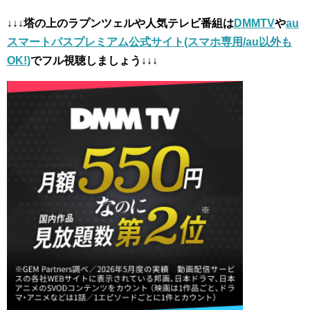
↓↓↓塔の上のラプンツェルや人気テレビ番組は
DMMTV
や
au
スマートパスプレミアム公式サイト(スマホ専用/au以外も
OK!)
でフル視聴しましょう↓↓↓