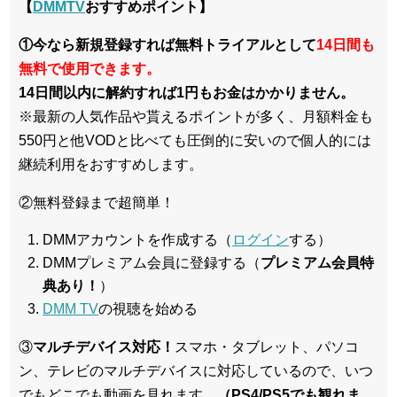
【
DMMTV
おすすめポイント】
①今なら新規登録すれば無料トライアルとして
14日間も
無料で使用できます。
14日間以内に解約すれば1円もお金はかかりません。
※最新の人気作品や貰えるポイントが多く、月額料金も
550円と他VODと比べても圧倒的に安いので個人的には
継続利用をおすすめします。
②無料登録まで超簡単！
DMMアカウントを作成する（
ログイン
する）
DMMプレミアム会員に登録する（
プレミアム会員特
典あり！
）
DMM TV
の視聴を始める
③
マルチデバイス対応！
スマホ・タブレット、パソコ
ン、テレビのマルチデバイスに対応している
ので、いつ
でもどこでも動画を見れます。
（PS4/PS5でも観れま