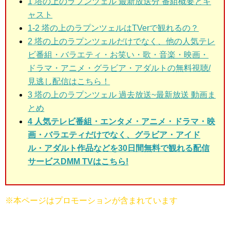
1
塔の上のラプンツェル 最新放送分 番組概要とキ
ャスト
1-2 塔の上のラプンツェルはTVerで観れるの？
2
塔の上のラプンツェルだけでなく、他の人気テレ
ビ番組・バラエティ・お笑い・歌・音楽・映画・
ドラマ・アニメ・グラビア・アダルトの無料視聴/
見逃し配信はこちら！
3
塔の上のラプンツェル 過去放送~最新放送 動画ま
とめ
4 人気テレビ番組・エンタメ・アニメ・ドラマ・映
画・バラエティだけでなく、グラビア・アイド
ル・アダルト作品などを30日間無料で観れる配信
サービスDMM TVはこちら!
※本ページはプロモーションが含まれています