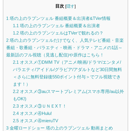
目次
[
隠す
]
1
塔の上のラプンツェル 番組概要＆出演者&TVer情報
1.1
塔の上のラプンツェル 番組概要＆出演者
1.2
塔の上のラプンツェルはTVerで観れるの？
2
塔の上のラプンツェルだけでなく、人気テレビ番組・音楽
番組・歌番組・バラエティ・映画・ドラマ・アニメの1話～
最新話のフル視聴（見逃し配信)や原作はこちら！
2.1
オススメ①DMM TV（アニメ/映画/ドラマ/エンタメ/
バラエティ/アイドル/グラビア/アダルトなど30日間無料
＜さらに無料登録後550ポイント付与＞でフル視聴でき
ます！）
2.2
オススメ③auスマートプレミアム(スマホ専用/au以外
もOK!)
2.3
オススメ③ＵＮＥXＴ！
2.4
オススメ④Hulu!
2.5
オススメ④mieruTV
3
金曜ロードショー 塔の上のラプンツェル 動画まとめ