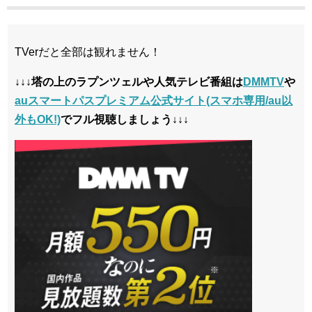
TVerだと全部は観れません！
↓↓↓塔の上のラプンツェルや人気テレビ番組は
DMMTV
や
auスマートパスプレミアム公式サイト(スマホ専用/au以
外もOK!)
でフル視聴しましょう↓↓↓