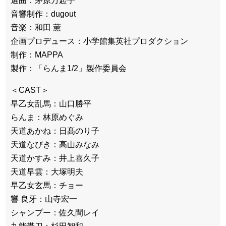
選曲：茅原万起子
音響制作：dugout
音楽：和田 薫
企画プロデュース：小学館集英社プロダクション
制作：MAPPA
製作：「らんま1/2」製作委員会
＜CAST＞
早乙女乱馬：山口勝平
らんま：林原めぐみ
天道あかね：日髙のり子
天道なびき：高山みなみ
天道かすみ：井上喜久子
天道早雲：大塚明夫
早乙女玄馬：チョー
響 良牙：山寺宏一
シャンプー：佐久間レイ