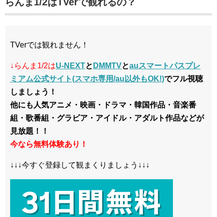
らんま1/2はTVerで観れるの？
TVerでは観れません！
↓らんま1/2は
U-NEXT
と
DMMTV
と
auスマートパスプレ
ミアム公式サイト(スマホ専用/au以外もOK!)
でフル視聴
しましょう！
他にも人気アニメ・映画・ドラマ・韓国作品・音楽番
組・歌番組・グラビア・アイドル・アダルト作品などが
見放題！！
今なら無料体験あり！
↓↓↓今すぐ登録して観まくりましょう↓↓↓