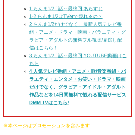
1
らんま1/2 1話～最終回 あらすじ
1-2 らんま1/2はTVerで観れるの？
2 らんま1/2だけ
でなく、最新人気テレビ番
組・アニメ・ドラマ・映画・バラエティ・グ
ラビア・アダルトの無料フル視聴/見逃し配
信はこちら！
3
らんま1/2 1話～最終回 YOUTUBE動画はこ
ちら
4 人気テレビ番組・アニメ・歌/音楽番組・バ
ラエティ・エンタメ・お笑い・ドラマ・映画
だけでなく、グラビア・アイドル・アダルト
作品などを14日間無料で観れる配信サービス
DMM TVはこちら!
※本ページはプロモーションを含みます