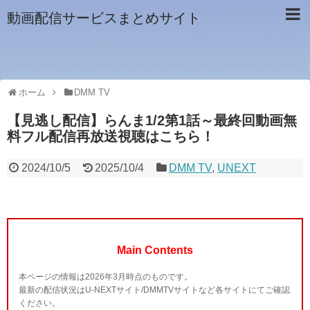
動画配信サービスまとめサイト
ホーム
DMM TV
【見逃し配信】らんま1/2第1話～最終回動画無
料フル配信再放送視聴はこちら！
2024/10/5
2025/10/4
DMM TV
,
UNEXT
Main Contents
本ページの情報は2026年3月時点のものです。
最新の配信状況はU-NEXTサイト/DMMTVサイトなど各サイトにてご確認
ください。