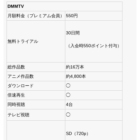
DMMTV
月額料金（プレミアム会員）
550円
30日間
無料トライアル
（入会時550ポイント付与）
総作品数
約16万本
アニメ作品数
約4,800本
ダウンロード
◯
倍速再生
◯
同時視聴
4台
テレビ視聴
◯
SD（720p）