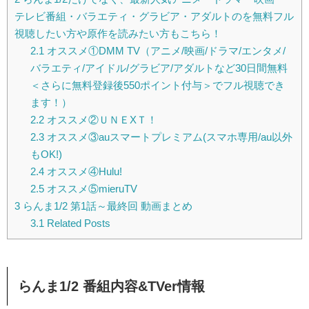
テレビ番組・バラエティ・グラビア・アダルトのを無料フル
視聴したい方や原作を読みたい方もこちら！
2.1
オススメ①DMM TV（アニメ/映画/ドラマ/エンタメ/
バラエティ/アイドル/グラビア/アダルトなど30日間無料
＜さらに無料登録後550ポイント付与＞でフル視聴でき
ます！）
2.2
オススメ②ＵＮＥXＴ！
2.3
オススメ③auスマートプレミアム(スマホ専用/au以外
もOK!)
2.4
オススメ④Hulu!
2.5
オススメ⑤mieruTV
3
らんま1/2 第1話～最終回 動画まとめ
3.1
Related Posts
らんま1/2 番組内容&TVer情報