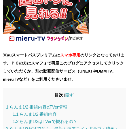
※auスマートパスプレミアムは
スマホ
専用
のリンクとなっておりま
す。ＰＣの方はスマフォで再度このブログにアクセスしてクリック
していただくか、別の動画配信サービス（UNEXTやDMMTV、
mieruTVなど）をご利用くださいませ。
目次
[
隠す
]
1
らんま1/2 番組内容&TVer情報
1.1
らんま1/2 番組内容
1.2
らんま1/2はTVerで観れるの？
2
らんま1/2だけでなく、最新人気アニメ・ドラマ・映画・