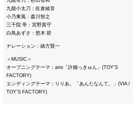
九能帯刀：杉田智和
九能小太刀：佐倉綾音
小乃東風：森川智之
三千院 帝：宮野真守
白鳥あずさ：悠木 碧
ナレーション：緒方賢一
＜MUSIC＞
オープニングテーマ：ano「許婚っきゅん」(TOY’S
FACTORY)
エンディングテーマ：りりあ。「あんたなんて。」(VIA /
TOY’S FACTORY)