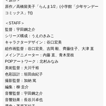
＜原作＞
原作／高橋留美子「らんま1/2」(小学館「少年サンデー
コミックス」刊)
＜STAFF＞
監督：宇田鋼之介
シリーズ構成：うえのきみこ
キャラクターデザイン：谷口宏美
総作画監督：谷口宏美、吉岡 毅、齊藤佳子、大津 直
メインアニメーター：内藤 直、青木里枝
POPアートワーク：北村みなみ
美術監督：大川千裕
色彩設計：垣田由紀子
撮影監督：加納 篤
編集：柳 圭介
音響監督：宇田鋼之介
音響効果：長谷川卓也