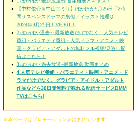
1
ぽかぽか 最新放送分 番組概要とキャスト
【中村俊介＆中山エミリ】ぽかぽか9月25日「2時
間サスペンスドラマの裏側／イラスト推理Q」
2024年9月25日 LIVE FULL
2
ぽかぽか過去～最新放送だけでなく、人気テレビ
番組・バラエティ番組・人気ドラマ・アニメ・映
画・グラビア・アダルトの無料フル視聴/見逃し配
信はこちら！
3
ぽかぽか 過去放送~最新放送 動画まとめ
4 人気テレビ番組・バラエティ・映画・アニメ・ド
ラマだけでなく、グラビア・アイドル・アダルト
作品などを30日間無料で観れる配信サービスDMM
TVはこちら!
※本ページはプロモーションが含まれています