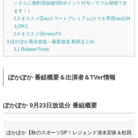
＜さらに無料登録後550ポイント付与＞でフル視聴でき
ます！）
2.3
オススメ②auスマートプレミアム(スマホ専用/au以外
もOK!)
2.4
オススメ④mieruTV
3
ぽかぽか過去放送～最新放送 動画まとめ
3.1
Related Posts
ぽかぽか 番組概要＆出演者＆TVer情報
ぽかぽか 9月23日放送分 番組概要
ぽかぽか【秋のスポーツSP！レジェンド清水宏保＆松田