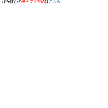
ぽかぽかの
動画フル視聴
は
こちら