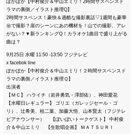
ぽかぽか【中村俊介＆中山エミリ！2時間サスペンスド
ラマの裏側／イラスト推理Q】
2時間サスペンス！豪快＆過酷な撮影裏話▽1週間も豪華
㊙で撮影？崖のシーンにあの機材を！山での撮影、アレ
がない？▼新ランキングQ！カラオケ1曲目で盛り上がる
曲は？
9月25日 水曜 11:50 -13:50 フジテレビ
x facebok line
ぽかぽか【中村俊介＆中山エミリ！２時間サスペンスド
ラマの裏側／イラスト推理Ｑ】
出演者
【ＭＣ】 ハライチ（岩井勇気・澤部佑）、神田愛花
【水曜日レギュラー】 ゴリエ（ガレッジセール・ゴ
リ）、辻希美、桂二葉、加藤大悟、山本賢太（フジテレ
ビアナウンサー） 【ぽいぽいトークゲスト】 中村俊
介＆中山エミリ 【生歌唱企画】 ＭＡＴＳＵＲＩ