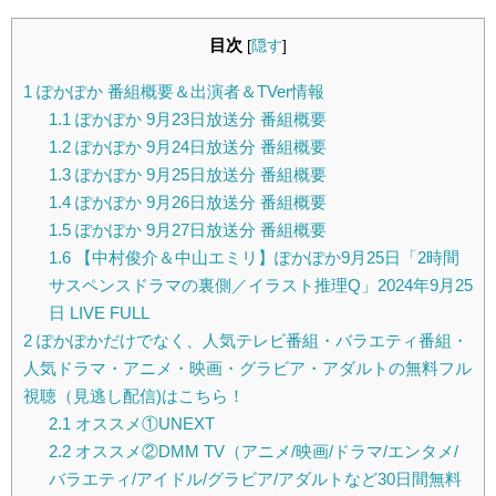
目次
[
隠す
]
1
ぽかぽか 番組概要＆出演者＆TVer情報
1.1
ぽかぽか 9月23日放送分 番組概要
1.2
ぽかぽか 9月24日放送分 番組概要
1.3
ぽかぽか 9月25日放送分 番組概要
1.4
ぽかぽか 9月26日放送分 番組概要
1.5
ぽかぽか 9月27日放送分 番組概要
1.6
【中村俊介＆中山エミリ】ぽかぽか9月25日「2時間
サスペンスドラマの裏側／イラスト推理Q」2024年9月25
日 LIVE FULL
2
ぽかぽかだけでなく、人気テレビ番組・バラエティ番組・
人気ドラマ・アニメ・映画・グラビア・アダルトの無料フル
視聴（見逃し配信)はこちら！
2.1
オススメ①UNEXT
2.2
オススメ②DMM TV（アニメ/映画/ドラマ/エンタメ/
バラエティ/アイドル/グラビア/アダルトなど30日間無料