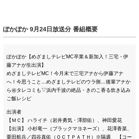
ぽかぽか 9月24日放送分 番組概要
ぽかぽか【めざましテレビMC卒業＆新加入！三宅・伊
藤アナが生出演】
めざましテレビMC！今月末で三宅アナから伊藤アナ
へ！今思うこと…めざましテレビのウラ側…後輩アナか
ら㊙タレコミも▽浜内千波の絶品・きのこ香る炊き込み
ご飯レシピ
出演者
【ＭＣ】 ハライチ（岩井勇気・澤部佑）、神田愛花
【出演】 小杉竜一（ブラックマヨネーズ）、花澤香菜、
栗田航兵／四谷真佑（ＯＣＴＰＡＴＨ）※隔週 【コー