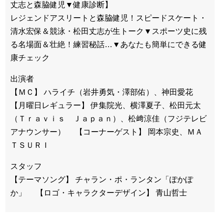
丈志と森脇健児▼健康診断】
レジェンドアスリートと森脇健児！スピードスケート・
清水宏保＆競泳・松田丈志が生トーク▼スポーツ史に残
る名場面＆壮絶！練習秘話…▼あなたも簡単にできる健
康チェック
出演者
【ＭＣ】 ハライチ（岩井勇気・澤部佑）、神田愛花
【月曜日レギュラー】 伊集院光、横澤夏子、松田元太
（Ｔｒａｖｉｓ Ｊａｐａｎ）、松﨑涼佳（フジテレビ
アナウンサー） 【コーナーゲスト】 岡本宗史、ＭＡ
ＴＳＵＲＩ
スタッフ
【テーマソング】 チャラン・ポ・ランタン「ぽかぽ
か」 【ロゴ・キャラクターデザイン】 青山哲士