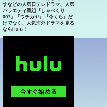
すなどの人気日テレドラマ、人気
バラエティ番組『しゃべくり
007』『ウチガヤ』『今くら』だ
けでなく、人気海外ドラマを見る
ならHulu！