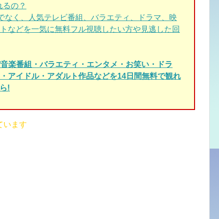
観れるの？
だけでなく、人気テレビ番組、バラエティ、ドラマ、映
トなどを一気に無料フル視聴したい方や見逃した回
歌/音楽番組・バラエティ・エンタメ・お笑い・ドラ
・アイドル・アダルト作品などを14日間無料で観れ
ら!
ています