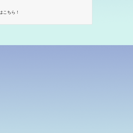
はこちら！