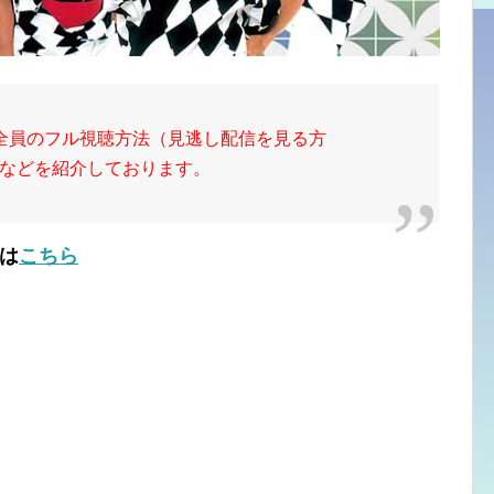
全員のフル視聴方法（見逃し配信を見る方
などを紹介しております。
は
こちら