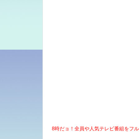
8時だョ！全員や人気テレビ番組をフ