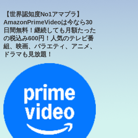
【世界認知度No1アマプラ】
AmazonPrimeVideoは今なら30
日間無料！継続しても月額たった
の税込み600円！人気のテレビ番
組、映画、バラエティ、アニメ、
ドラマも見放題！