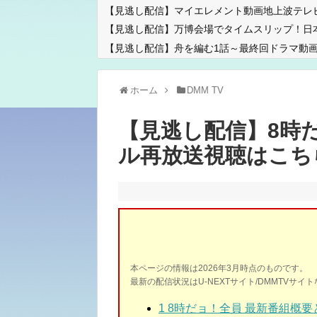
【見逃し配信】マイエレメント動画地上波テレ
【見逃し配信】万博会場でタイムスリップ！日
【見逃し配信】舟を編む1話～最終回ドラマ動画
ホーム
DMM TV
【見逃し配信】8時
ル再放送視聴はこち
本ページの情報は2026年3月時点のものです。
最新の配信状況はU-NEXTサイト/DMMTVサ
1 8時だョ！全員 最新番組概