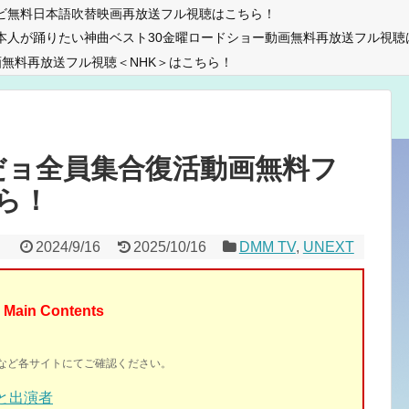
ビ無料日本語吹替映画再放送フル視聴はこちら！
本人が踊りたい神曲ベスト30金曜ロードショー動画無料再放送フル視聴
無料再放送フル視聴＜NHK＞はこちら！
だョ全員集合復活動画無料フ
ら！
2024/9/16
2025/10/16
DMM TV
,
UNEXT
Main Contents
イトなど各サイトにてご確認ください。
要と出演者