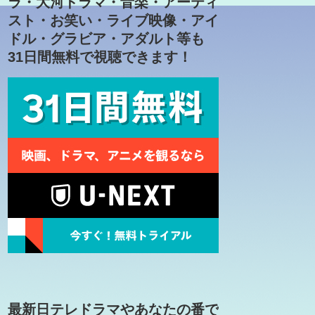
ラ・大河ドラマ・音楽・アーティ
スト・お笑い・ライブ映像・アイ
ドル・グラビア・アダルト等も
31日間無料で視聴できます！
最新日テレドラマやあなたの番で