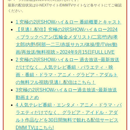
最新の配信状況はU-NEXTサイト/DMMTVサイトなど各サイトにてご確認
ください。
1
究極の2択SHOWハイ＆ロー 番組概要とキャスト
【見逃し配信】究極の2択SHOWハイ＆ロー2024
＜ブラックペアン/五輪金メダリスト/二宮/竹内/孝
太郎/内野/阿部一二三/赤坂サカス/体操/萱/TVer/動
画/再放送/無料視聴＞2024年9月15日FULL LIVE
2
究極の2択SHOWハイ＆ロー 過去放送~最新放送
だけでなく、人気テレビ番組・バラエティ・映
画・番組・ドラマ・アニメ・グラビア・アダルト
の無料フル視聴/見逃し配信はこちら！
3究極の2択SHOWハイ＆ロー
過去放送~最新放送
動画まとめ
4 人気テレビ番組・エンタメ・アニメ・ドラマ・バ
ラエティだけでなく、グラビア・アイドル・アダ
ルト作品などを30日間無料で観れる配信サービス
DMM TVはこちら!