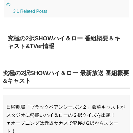
め
3.1
Related Posts
究極の2択SHOWハイ＆ロー
番組概要＆キ
ャスト&TVer情報
究極の2択SHOWハイ＆ロー 最新放送 番組概要
&キャスト
日曜劇場「ブラックペアンシーズン２」豪華キャストが
スタジオに勢揃いハイ＆ローの２択クイズを出題！
▼オープニングは赤坂サカスで究極の2択からスター
ト！