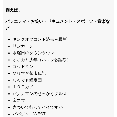
例えば、
バラエティ・お笑い・ドキュメント・スポーツ・音楽な
ど
キングオブコント過去～最新
リンカーン
水曜日のダウンタウン
オオカミ少年（ハマダ歌謡祭）
ゴッドタン
やりすぎ都市伝説
なんでも鑑定団
１００カメ
バナナマンのせっかくグルメ
金スマ
家ついて行ってイイですか
パパジャニWEST