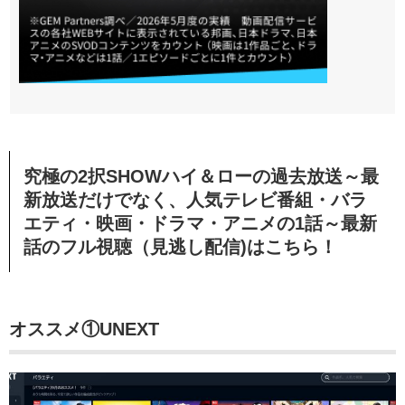
究極の2択SHOWハイ＆ローの過去放送～最
新放送だけでなく、人気テレビ番組・バラ
エティ・映画・ドラマ・アニメの1話～最新
話のフル視聴（見逃し配信)はこちら！
オススメ①UNEXT