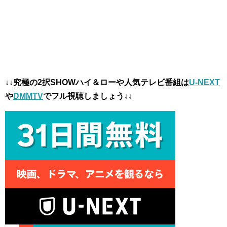
↓↓究極の2択SHOWハイ＆ローや人気テレビ番組は
U-NEXT
や
DMMTV
でフル視聴しましょう↓↓