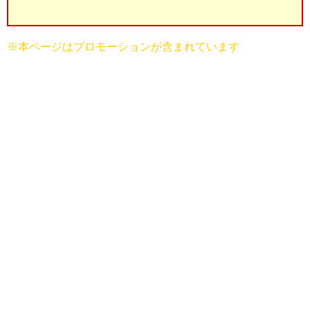
※本ページはプロモーションが含まれています