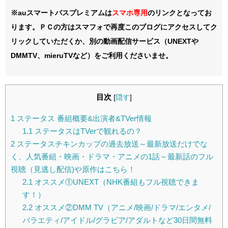
※auスマートパスプレミアムは
スマホ
専用
のリンクとなってお
ります。ＰＣの方はスマフォで再度このブログにアクセスしてク
リックしていただくか、別の動画配信サービス（UNEXTや
DMMTV、mieruTVなど）をご利用くださいませ。
目次
[
隠す
]
1
ステータス 番組概要&出演者&TVer情報
1.1
ステータスはTVerで観れるの？
2
ステータスチキンカップの過去放送～最新放送だけでな
く、人気番組・映画・ドラマ・アニメの1話～最新話のフル
視聴（見逃し配信)や原作はこちら！
2.1
オススメ①UNEXT（NHK番組もフル視聴できま
す！）
2.2
オススメ②DMM TV（アニメ/映画/ドラマ/エンタメ/
バラエティ/アイドル/グラビア/アダルトなど30日間無料