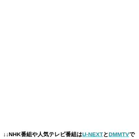
↓↓NHK番組や人気テレビ番組は
U-NEXT
と
DMMTV
で