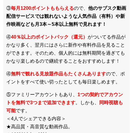
③
毎月1200ポイントももらえる
ので、
他のサブスク動画
配信サービスでは観れないような人気作品（有料）や新
作映画なども月3本～5本以上無料で見れます！
④
40％以上のポイントバック（還元）
がついてる作品が
かなり多く、翌月にはさらに新作や有料作品を見ること
ができます。そのため、個人的には無料期間を過ぎても
かなり楽しめるので継続することをおすすめします！
④
無料で観れる見放題作品もたくさんあります
ので、ポ
イントをすべて使い切ったとしても毎日楽しめます。
⑤ファミリーアカウントもあり、
1つの契約でアカウン
トを無料で3つまで追加できます
。しかも、
同時視聴も
可能
です。
＜4人でシェアできる内容＞
★高品質・高音質な動画作品。