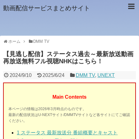
動画配信サービスまとめサイト
ホーム
DMM TV
【見逃し配信】ステータス過去～最新放送動画
再放送無料フル視聴NHKはこちら！
2024/9/10
2025/6/24
DMM TV
,
UNEXT
Main Contents
本ページの情報は2026年3月時点のものです。
最新の配信状況はU-NEXTサイト/DMMTVサイトなど各サイトにてご確認
ください。
1
ステータス 最新放送分 番組概要とキャスト