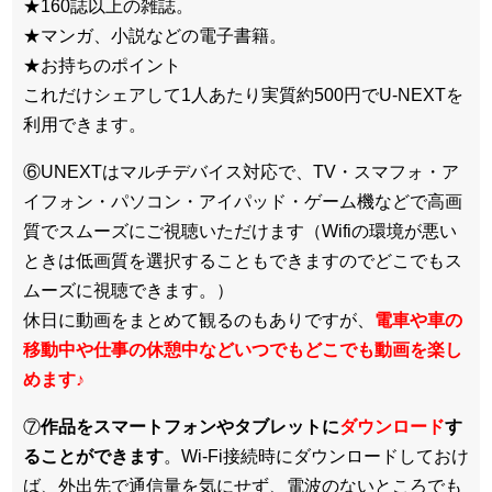
★160誌以上の雑誌。
★マンガ、小説などの電子書籍。
★お持ちのポイント
これだけシェアして1人あたり実質約500円でU-NEXTを
利用できます。
⑥UNEXTはマルチデバイス対応で、TV・スマフォ・ア
イフォン・パソコン・アイパッド・ゲーム機などで高画
質でスムーズにご視聴いただけます（Wifiの環境が悪い
ときは低画質を選択することもできますのでどこでもス
ムーズに視聴できます。）
休日に動画をまとめて観るのもありですが、
電車や車の
移動中や仕事の休憩中などいつでもどこでも動画を楽し
めます
♪
⑦
作品をスマートフォンやタブレットに
ダウンロード
す
ることができます
。Wi-Fi接続時にダウンロードしておけ
ば、外出先で通信量を気にせず、電波のないところでも