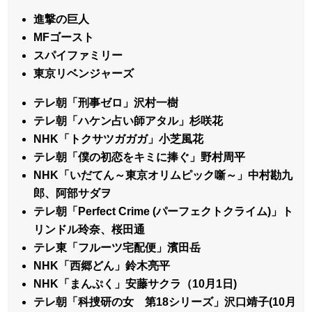
進撃の巨人
MFゴースト
スパイファミリー
東京リベンジャーズ
テレ朝「刑事ゼロ」沢村一樹
テレ朝「ハケン占い師アタル」杉咲花
NHK「トクサツガガガ」小芝風花
テレ朝「僕の初恋をキミに捧ぐ」野村周平
NHK「いだてん～東京オリムピック噺～」中村勘九
郎、阿部サダヲ
テレ朝「Perfect Crime (パーフェクトクライム)」ト
リンドル玲奈、桜田通
テレ東「フルーツ宅配便」濱田岳
NHK「西郷どん」鈴木亮平
NHK「まんぷく」安藤サクラ（10月1日)
テレ朝「科捜研の女 第18シリーズ」沢口靖子(10月