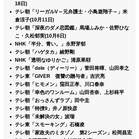
18日)
テレ朝「リーガルV～元弁護士・小鳥遊翔子～」米
倉涼子(10月11日)
テレ朝「深夜のダメ恋図鑑」馬場ふみか・佐野ひな
こ・久松郁実(10月6日)
NHK「半分、青い。」永野芽郁
テレ朝「ハゲタカ」綾野剛
NHK「透明なゆりかご」清原果耶
テレ朝「dele（ディーリー）」菅田将暉、山田孝之
テレ東「GIVER 復讐の贈与者」吉沢亮
テレ朝「ヒモメン」窪田正孝、川口春奈
テレ朝「幸色のワンルーム」山田杏奈、上杉柊平
テレ朝「おっさんずラブ」田中圭
テレ朝「特捜9」井ノ原快彦
テレ朝「未解決の女」波瑠
テレ東「スモーキング」石橋凌
テレ朝「家政夫のミタゾノ 第2シーズン」松岡昌宏