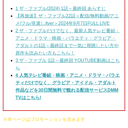
1
ザ・ファブル(2024) 1話～最終回 あらすじ
【再放送】ザ・ファブル22話＜配信/無料動画/アニ
メ/フル/見逃し/tver＞2024年9月7日FULL LIVE
2 ザ・ファブルだけ
でなく、最新人気テレビ番組・
アニメ・ドラマ・映画・バラエティ・グラビア・
アダルトの1話～最終話まで一気に視聴したい方や
原作を読みたい方もこちら！
3
ザ・ファブル 1話～最終回 YOUTUBE動画はこち
ら
4 人気テレビ番組・映画・アニメ・ドラマ・バラエ
ティだけでなく、グラビア・アイドル・アダルト
作品などを30日間無料で観れる配信サービスDMM
TVはこちら!
※本ページはプロモーションを含みます