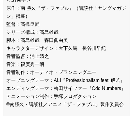
＜STAFF＞
原作：南 勝久『ザ・ファブル』（講談社「ヤングマガジ
ン」掲載）
監督：髙橋良輔
シリーズ構成：高島雄哉
脚本：高島雄哉 森田眞由美
キャラクターデザイン：大下久馬 長谷川早紀
音響監督：浦上靖之
音楽：福廣秀一朗
音響制作：オーディオ・プランニングユー
オープニングテーマ：ALI『Professionalism feat. 般若』
エンディングテーマ：梅田サイファー『Odd Numbers』
アニメーション制作：手塚プロダクション
©︎南勝久・講談社／アニメ「ザ・ファブル」製作委員会