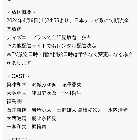
＜放送概要＞
2024年4月6日(土)24:55より、日本テレビ系にて順次全
国放送
ディズニープラスで全話見放題 独占
その他配信サイトでもレンタル配信決定
※TV放送日時・配信開始日時は予告なく変更になる場合
があります。
＜CAST＞
興津和幸 沢城みゆき 花澤香菜
大塚明夫 津田健次郎 小村哲生
福島潤
石井康嗣 岩崎諒太 三野雄大 髙橋耕次郎 水内清光
大西健晴 朝比奈拓見
一条和矢 梶裕貴