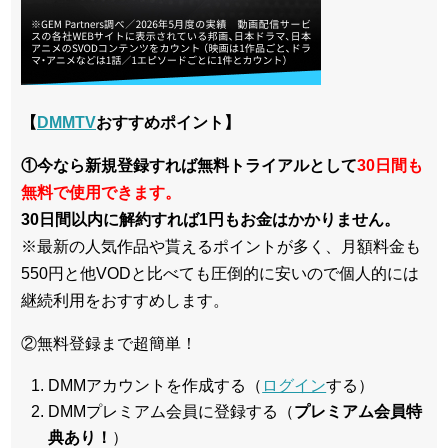
【
DMMTV
おすすめポイント】
①今なら新規登録すれば無料トライアルとして
30日間も
無料で使用できます。
30日間以内に解約すれば1円もお金はかかりません。
※最新の人気作品や貰えるポイントが多く、月額料金も
550円と他VODと比べても圧倒的に安いので個人的には
継続利用をおすすめします。
②無料登録まで超簡単！
DMMアカウントを作成する（
ログイン
する）
DMMプレミアム会員に登録する（
プレミアム会員特
典あり！
）