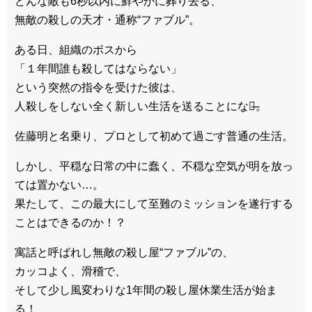
どんな敵も6秒以内に鮮やかに葬り去る、
無敵の殺しの天才・通称“ファブル”。
ある⽇、組織のボスから
「１年間誰も殺してはならない」
という突然の指令を受けた彼は、
⼈殺しをしない全く新しい⽣活を送ることになる̶。
佐藤明と名乗り、プロとして初めて過ごす普通の⽣活。
しかし、平穏な⽇常の中に蠢く、不穏な空気が明を放っ
ては置かない…。
果たして、この最⼤にして⾄難のミッションを遂⾏する
ことはできるのか！？
寓話と呼ばれし無敵の殺し屋“ファブル”の、
カッコよく、滑稽で、
そして少し⾵変わりな1年間の殺し屋休業⽣活が始ま
る！