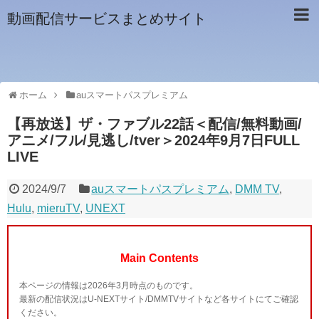
動画配信サービスまとめサイト
ホーム
auスマートパスプレミアム
【再放送】ザ・ファブル22話＜配信/無料動画/
アニメ/フル/見逃し/tver＞2024年9月7日FULL
LIVE
2024/9/7
auスマートパスプレミアム
,
DMM TV
,
Hulu
,
mieruTV
,
UNEXT
Main Contents
本ページの情報は2026年3月時点のものです。
最新の配信状況はU-NEXTサイト/DMMTVサイトなど各サイトにてご確認
ください。