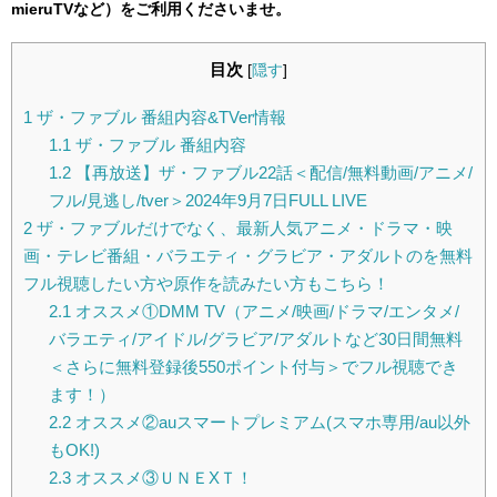
mieruTVなど）をご利用くださいませ。
目次
[
隠す
]
1
ザ・ファブル 番組内容&TVer情報
1.1
ザ・ファブル 番組内容
1.2
【再放送】ザ・ファブル22話＜配信/無料動画/アニメ/
フル/見逃し/tver＞2024年9月7日FULL LIVE
2
ザ・ファブルだけでなく、最新人気アニメ・ドラマ・映
画・テレビ番組・バラエティ・グラビア・アダルトのを無料
フル視聴したい方や原作を読みたい方もこちら！
2.1
オススメ①DMM TV（アニメ/映画/ドラマ/エンタメ/
バラエティ/アイドル/グラビア/アダルトなど30日間無料
＜さらに無料登録後550ポイント付与＞でフル視聴でき
ます！）
2.2
オススメ②auスマートプレミアム(スマホ専用/au以外
もOK!)
2.3
オススメ③ＵＮＥXＴ！