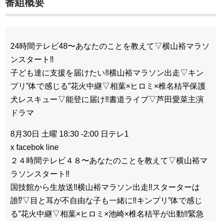
番組概要
24時間テレビ48〜あなたのことを教えて▽横山裕マラソ
ンスタート‼
子ども達に支援を届けたい‼横山裕マラソン出走▽キン
プリ”体で感じる”花火中継▽相葉×ヒロミ×椎名桔平保護
犬レスキュー▽能登に届け‼書道ライブ▽芦田愛菜主演
ドラマ
8月30日 土曜 18:30 -2:00 日テレ1
x facebok line
２４時間テレビ４８〜あなたのことを教えて▽横山裕マ
ラソンスタート‼
国技館から生放送‼横山裕マラソン出走‼スターターは
誰⁉▽目と耳が不自由な子も一緒に‼キンプリ”体で感じ
る”花火中継▽相葉×ヒロミ×池崎×椎名桔平が出動‼緊急