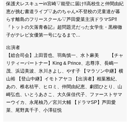
保護犬レスキューin宮崎▽能登に届け‼高校生と仲間由紀
恵が挑む書道ライブ▽あのちゃん×不登校の児童達が暮
らす離島のフリースクール▽芦田愛菜主演ドラマSP‼
『トットの欠落青春記』超問題児だった女学生・黒柳徹
子がテレビ女優第一号になるまで…
出演者
【総合司会】上田晋也、羽鳥慎一、水卜麻美 【チャ
リティーパートナー】King & Prince、志尊淳、長嶋一
茂、浜辺美波、氷川きよし、やす子 【マラソン中継】横
山裕 【登山中継】イモトアヤコ 【出演者】相葉雅紀、
あの、椎名桔平、ヒロミ、仲間由紀恵、劇団ひとり、山
崎弘也、いとうあさこ、大久保佳代子、ファーストサマ
ーウイカ、永尾柚乃／宮川大輔 【ドラマSP】芦田愛
菜、尾野真千子、小澤征悦