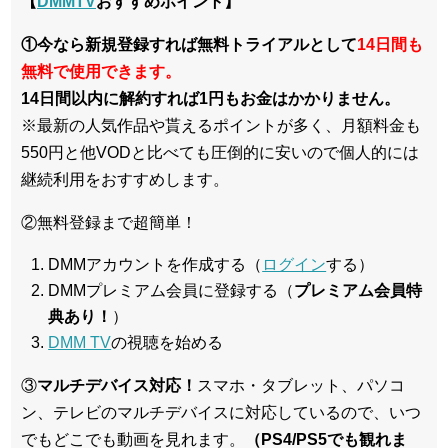
【
DMMTV
おすすめポイント】
①今なら新規登録すれば無料トライアルとして
14日間も
無料で使用できます。
14日間以内に解約すれば1円もお金はかかりません。
※最新の人気作品や貰えるポイントが多く、月額料金も
550円と他VODと比べても圧倒的に安いので個人的には
継続利用をおすすめします。
②無料登録まで超簡単！
DMMアカウントを作成する（
ログイン
する）
DMMプレミアム会員に登録する（
プレミアム会員特
典あり！
）
DMM TV
の視聴を始める
③
マルチデバイス対応！
スマホ・タブレット、パソコ
ン、テレビのマルチデバイスに対応している
ので、いつ
でもどこでも動画を見れます。
（PS4/PS5でも観れま