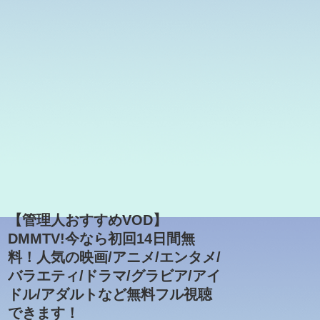
【管理人おすすめVOD】
DMMTV!今なら初回14日間無
料！人気の映画/アニメ/エンタメ/
バラエティ/ドラマ/グラビア/アイ
ドル/アダルトなど無料フル視聴
できます！