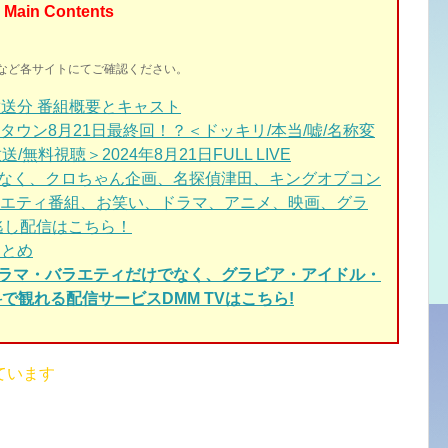
Main Contents
イトなど各サイトにてご確認ください。
送分 番組概要とキャスト
ウン8月21日最終回！？＜ドッキリ/本当/嘘/名称変
送/無料視聴＞2024年8月21日FULL LIVE
なく、クロちゃん企画、名探偵津田、キングオブコン
エティ番組、お笑い、ドラマ、アニメ、映画、グラ
逃し配信はこちら！
とめ
ドラマ・バラエティだけでなく、グラビア・アイドル・
で観れる配信サービスDMM TVはこちら!
ています