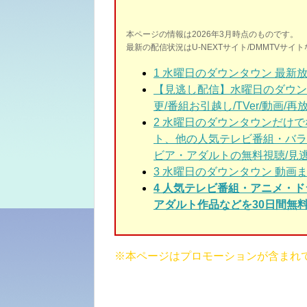
本ページの情報は2026年3月時点のものです。
最新の配信状況はU-NEXTサイト/DMMTVサ
1
水曜日のダウンタウン 最新放
【見逃し配信】水曜日のダウンタ
更/番組お引越し/TVer/動画/再放
2
水曜日のダウンタウン
だけで
ト、他の人気テレビ番組・バラ
ビア・アダルトの無料視聴/見
3
水曜日のダウンタウン
動画ま
4 人気テレビ番組・アニメ・
アダルト作品などを30日間無料
※本ページはプロモーションが含まれ