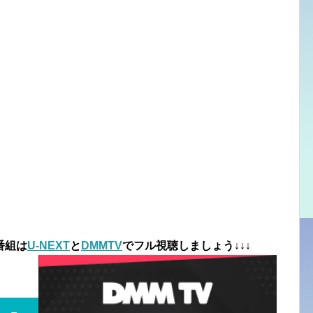
番組は
U-NEXT
と
DMMTV
でフル視聴しましょう↓↓↓