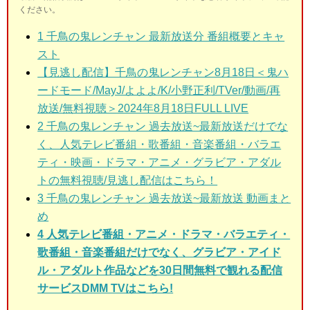
ください。
1
千鳥の鬼レンチャン 最新放送分 番組概要とキャ
スト
【見逃し配信】千鳥の鬼レンチャン8月18日＜鬼ハ
ードモード/MayJ/よよよ/K/小野正利/TVer/動画/再
放送/無料視聴＞2024年8月18日FULL LIVE
2
千鳥の鬼レンチャン 過去放送~最新放送だけでな
く、人気テレビ番組・歌番組・音楽番組・バラエ
ティ・映画・ドラマ・アニメ・グラビア・アダル
トの無料視聴/見逃し配信はこちら！
3
千鳥の鬼レンチャン 過去放送~最新放送 動画まと
め
4 人気テレビ番組・アニメ・ドラマ・バラエティ・
歌番組・音楽番組だけでなく、グラビア・アイド
ル・アダルト作品などを30日間無料で観れる配信
サービスDMM TVはこちら!