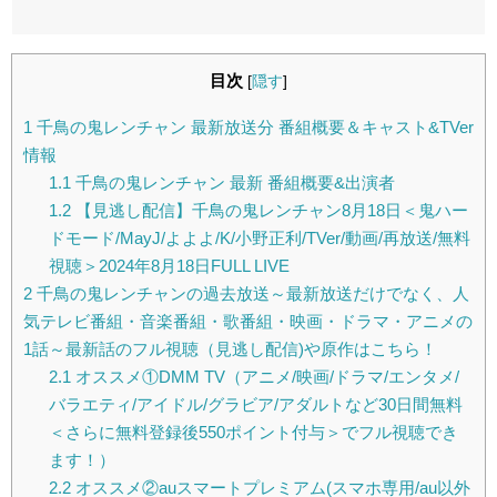
目次
[
隠す
]
1
千鳥の鬼レンチャン 最新放送分 番組概要＆キャスト&TVer
情報
1.1
千鳥の鬼レンチャン 最新 番組概要&出演者
1.2
【見逃し配信】千鳥の鬼レンチャン8月18日＜鬼ハー
ドモード/MayJ/よよよ/K/小野正利/TVer/動画/再放送/無料
視聴＞2024年8月18日FULL LIVE
2
千鳥の鬼レンチャンの過去放送～最新放送だけでなく、人
気テレビ番組・音楽番組・歌番組・映画・ドラマ・アニメの
1話～最新話のフル視聴（見逃し配信)や原作はこちら！
2.1
オススメ①DMM TV（アニメ/映画/ドラマ/エンタメ/
バラエティ/アイドル/グラビア/アダルトなど30日間無料
＜さらに無料登録後550ポイント付与＞でフル視聴でき
ます！）
2.2
オススメ②auスマートプレミアム(スマホ専用/au以外