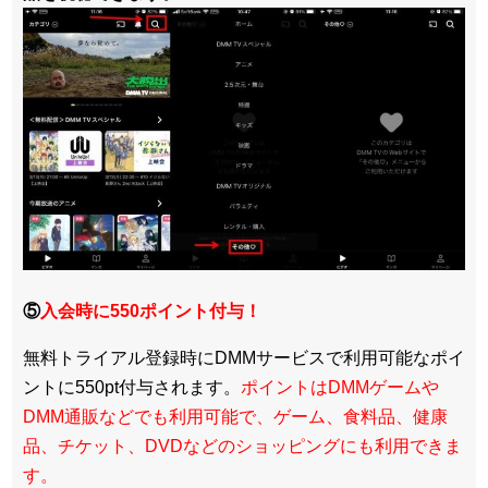
⑤
入会時に550ポイント付与！
無料トライアル登録時にDMMサービスで利用可能なポイ
ントに550pt付与されます。
ポイントはDMMゲームや
DMM通販などでも利用可能で、ゲーム、食料品、健康
品、チケット、DVDなどのショッピングにも利用できま
す。