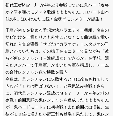
初代王者May J．が4年ぶり参戦…ついに鬼ハード攻略
か？▽令和のモノマネ歌姫よよよちゃん…ロバート山本
似のK…ほいけんたに続く金稼ぎモンスターが誕生！
千鳥がＭＣを務める予想対決バラエティー番組。名曲の
サビだけを一音たりとも外すことなく１０曲連続で歌い
切れたら賞金獲得「サビだけカラオケ」！スタジオの千
鳥とかまいたちは、その様子をモニターで見ながら「彼
らが何レンチャン（＝連続成功）できるか」を予想。選
んだメンバーで千鳥軍、かまいたち軍を構成し、チーム
の合計レンチャン数で勝敗を競う。
今週は、鬼レンチャンに失敗するとＨに改名されてしま
うＫが「Ｈとは呼ばせない！」と意気込み挑戦！さら
に、初代鬼レンチャン達成のＭａｙ Ｊ．が４年ぶりの
参戦！前回悲願の鬼レンチャンを達成したよよよちゃん
が「鬼ハードモード」に初挑戦！また前回の出演後、生
徒が１０倍に増えた小野正利も登場！果たして、鬼レン