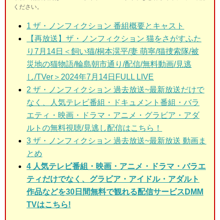
ください。
1
ザ・ノンフィクション 番組概要とキャスト
【再放送】ザ・ノンフィクション 猫をさがすふた
り7月14日＜飼い猫/桐本滉平/妻 萌寧/猫捜索隊/被
災地の猫物語/輪島朝市通り/配信/無料動画/見逃
し/TVer＞2024年7月14日FULL LIVE
2
ザ・ノンフィクション 過去放送~最新放送だけで
なく、人気テレビ番組・ドキュメント番組・バラ
エティ・映画・ドラマ・アニメ・グラビア・アダ
ルトの無料視聴/見逃し配信はこちら！
3
ザ・ノンフィクション 過去放送~最新放送 動画ま
とめ
4 人気テレビ番組・映画・アニメ・ドラマ・バラエ
ティだけでなく、グラビア・アイドル・アダルト
作品などを30日間無料で観れる配信サービスDMM
TVはこちら!