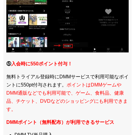
⑤
入会時に550ポイント付与！
無料トライアル登録時にDMMサービスで利用可能なポイ
ントに550pt付与されます。
ポイントはDMMゲームや
DMM通販などでも利用可能で、ゲーム、食料品、健康
品、チケット、DVDなどのショッピングにも利用できま
す。
DMMポイント（無料配布）が利用できるサービス
DMM TV単品購入