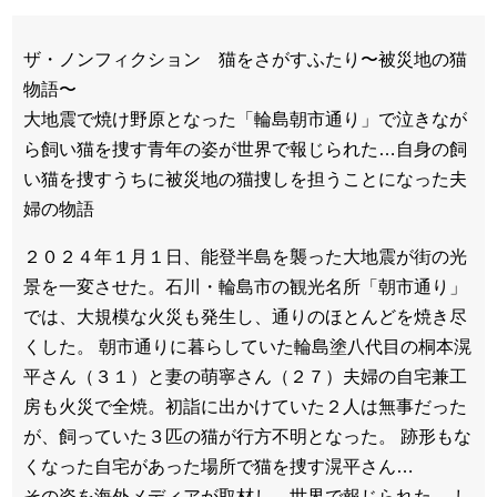
ザ・ノンフィクション 猫をさがすふたり〜被災地の猫
物語〜
大地震で焼け野原となった「輪島朝市通り」で泣きなが
ら飼い猫を捜す青年の姿が世界で報じられた…自身の飼
い猫を捜すうちに被災地の猫捜しを担うことになった夫
婦の物語
２０２４年１月１日、能登半島を襲った大地震が街の光
景を一変させた。石川・輪島市の観光名所「朝市通り」
では、大規模な火災も発生し、通りのほとんどを焼き尽
くした。 朝市通りに暮らしていた輪島塗八代目の桐本滉
平さん（３１）と妻の萌寧さん（２７）夫婦の自宅兼工
房も火災で全焼。初詣に出かけていた２人は無事だった
が、飼っていた３匹の猫が行方不明となった。 跡形もな
くなった自宅があった場所で猫を捜す滉平さん…
その姿を海外メディアが取材し、世界で報じられた。 し