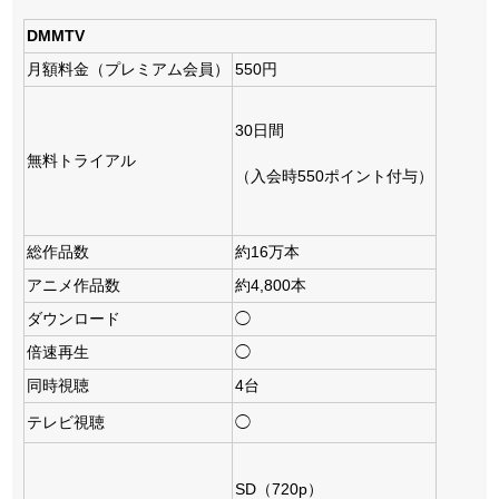
DMMTV
月額料金（プレミアム会員）
550円
30日間
無料トライアル
（入会時550ポイント付与）
総作品数
約16万本
アニメ作品数
約4,800本
ダウンロード
◯
倍速再生
◯
同時視聴
4台
テレビ視聴
◯
SD（720p）