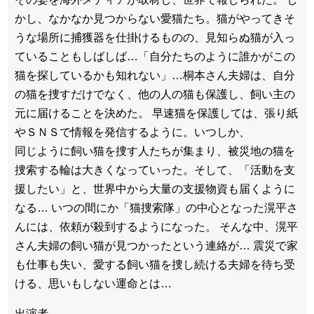
かし、なかなか見つからない愛猫たち。猫がやってきそ
うな場所に捕獲器を仕掛けるものの、見知らぬ猫が入っ
ていることもしばしば…「自分たちのように誰かがこの
猫を探しているかも知れない」…桐本さん夫婦は、自分
の猫を捜すだけでなく、他の人の猫も保護し、飼い主の
元に届けることを決めた。 早速猫を保護しては、張り紙
やＳＮＳで情報を発信するように。いつしか、
同じように飼い猫を捜す人たちが集まり、被災地の猫を
捜索する輪は大きくなっていった。そして、「活動を支
援したい」と、世界中から大量の支援物資も届くように
なる… いつの間にか「猫捜索隊」の中心となった滉平さ
んには、依頼が殺到するようになった。 そんな中、滉平
さん夫婦の飼い猫が見つかったという連絡が… 震災で家
も仕事も失い、愛する飼い猫を捜し続ける夫婦を待ち受
ける、思いもしない運命とは…
出演者