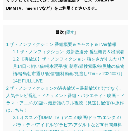
DMMTV、mieruTVなど）をご利用くださいませ。
目次
[
隠す
]
1
ザ・ノンフィクション 番組概要＆キャスト＆TVer情報
1.1
ザ・ノンフィクション 最新放送分 番組概要＆出演者
1.2
【再放送】ザ・ノンフィクション 猫をさがすふたり7
月14日＜飼い猫/桐本滉平/妻 萌寧/猫捜索隊/被災地の猫物
語/輪島朝市通り/配信/無料動画/見逃し/TVer＞2024年7月
14日FULL LIVE
2
ザ・ノンフィクションの過去放送～最新放送だけでなく、
人気テレビ番組・ドキュメント番組・バラエティ・映画・ド
ラマ・アニメの1話～最新話のフル視聴（見逃し配信)や原作
はこちら！
2.1
オススメ①DMM TV（アニメ/映画/ドラマ/エンタメ/
バラエティ/アイドル/グラビア/アダルトなど30日間無料