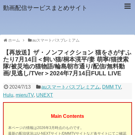
動画配信サービスまとめサイト
ホーム
auスマートパスプレミアム
【再放送】ザ・ノンフィクション 猫をさがすふ
たり7月14日＜飼い猫/桐本滉平/妻 萌寧/猫捜索
隊/被災地の猫物語/輪島朝市通り/配信/無料動
画/見逃し/TVer＞2024年7月14日FULL LIVE
2024/7/13
auスマートパスプレミアム
,
DMM TV
,
Hulu
,
mieruTV
,
UNEXT
Main Contents
本ページの情報は2026年3月時点のものです。
最新の配信状況はU-NEXTサイト/DMMTVサイトなど各サイトにてご確認