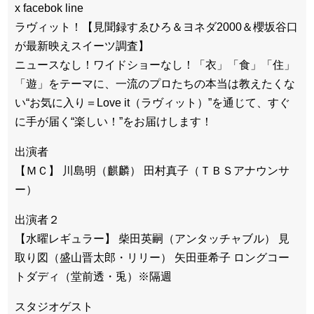
x facebok line
ラヴィット！【見聞録すゑひろ＆ヨネダ2000＆櫻坂谷口
が最新映えスイーツ調査】
ニュースなし！ワイドショーなし！「衣」「食」「住」
「遊」をテーマに、一流のプロたちの本当は教えたくな
い“お気に入り＝Love it（ラヴィット）”を通じて、すぐ
に手が届く“楽しい！”をお届けします！
出演者
【ＭＣ】 川島明（麒麟） 田村真子（ＴＢＳアナウンサ
ー）
出演者２
【水曜レギュラー】 柴田英嗣（アンタッチャブル） 見
取り図（盛山晋太郎・リリー） 矢田亜希子 ロングコー
トダディ（堂前透・兎）※隔週
スタジオゲスト