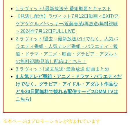
1
ラヴィット! 最新放送分 番組概要とキャスト
【見逃し配信】ラヴィット7月12日動画＜EXIT/ア
ゲアゲグルメ/ベッキー/近藤春菜/再放送/無料視聴
＞2024年7月12日FULL LIVE
2
ラヴィット!過去～最新放送だけでなく、人気バ
ラエティ番組・人気テレビ番組・バラエティ・報
道・ドラマ・アニメ・映画・グラビア・アダルト
の無料視聴/見逃し配信はこちら！
3
ラヴィット! 過去放送~最新放送 動画まとめ
4 人気テレビ番組・アニメ・ドラマ・バラエティだ
けでなく、グラビア・アイドル・アダルト作品な
どを30日間無料で観れる配信サービスDMM TVは
こちら!
※本ページはプロモーションが含まれています