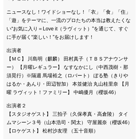
ニュースなし！ワイドショーなし！「衣」「食」「住」
「遊」をテーマに、一流のプロたちの本当は教えたくな
い“お気に入り＝Love it（ラヴィット）”を通じて、すぐ
に手が届く“楽しい！”をお届けします！
出演者
【ＭＣ】 川島明（麒麟） 田村真子（ＴＢＳアナウンサ
ー） 【月曜レギュラー】 なすなかにし（中西茂樹・那
須晃行）※隔週 馬場裕之（ロバート） ぼる塾（きりや
はるか・あんり・田辺智加） 本並健治 丸山桂里奈 【月
曜 ラヴィット！ファミリー】 中嶋優月（櫻坂46）
出演者２
【スタジオゲスト】 三拍子（久保孝真・高倉陵） タイ
ムマシーン３号（山本浩司・関太） 守屋麗奈（櫻坂46）
【ロケゲスト】 松村沙友理 （五十音順）