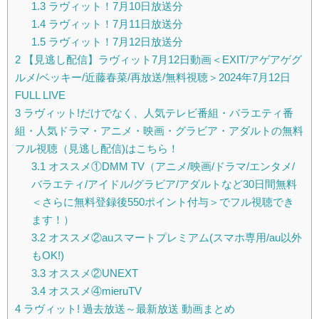
1.3
ラヴィット！7月10日放送分
1.4
ラヴィット！7月11日放送分
1.5
ラヴィット！7月12日放送分
2
【見逃し配信】ラヴィット7月12日動画＜EXIT/アゲアゲグ
ルメ/ベッキー/近藤春菜/再放送/無料視聴＞2024年7月12日
FULL LIVE
3
ラヴィット!だけでなく、人気テレビ番組・バラエティ番
組・人気ドラマ・アニメ・映画・グラビア・アダルトの無料
フル視聴（見逃し配信)はこちら！
3.1
オススメ①DMM TV（アニメ/映画/ドラマ/エンタメ/
バラエティ/アイドル/グラビア/アダルトなど30日間無料
＜さらに無料登録後550ポイント付与＞でフル視聴でき
ます！）
3.2
オススメ②auスマートプレミアム(スマホ専用/au以外
もOK!)
3.3
オススメ②UNEXT
3.4
オススメ④mieruTV
4
ラヴィット! 過去放送～最新放送 動画まとめ