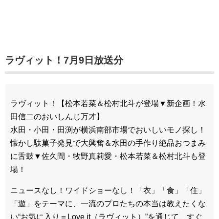
ラヴィット！7月9日放送分
ラヴィット！【松本若菜＆松村北斗が登場▼新企画！水
田信二のおいしんじ万才】
水田・小田・田渕が横浜南部市場でおいしいモノ探し！
懐かし駄菓子発見で大興奮＆水田の手作り絶品おつまみ
に舌鼓▼佐久間・牧野真莉愛・松本若菜＆松村北斗も登
場！
ニュースなし！ワイドショーなし！「衣」「食」「住」
「遊」をテーマに、一流のプロたちの本当は教えたくな
い“お気に入り＝Love it（ラヴィット）”を通じて、すぐ