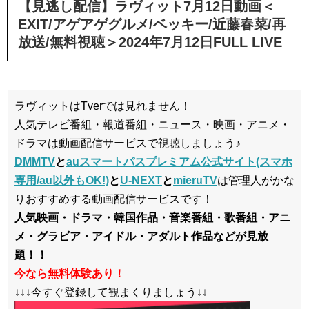
【見逃し配信】ラヴィット7月12日動画＜
EXIT/アゲアゲグルメ/ベッキー/近藤春菜/再
放送/無料視聴＞2024年7月12日FULL LIVE
ラヴィットはTverでは見れません！
人気テレビ番組・報道番組・ニュース・映画・アニメ・
ドラマは動画配信サービスで視聴しましょう♪
DMMTV
と
auスマートパスプレミアム公式サイト(スマホ
専用/au以外もOK!)
と
U-NEXT
と
mieruTV
は管理人がかな
りおすすめする動画配信サービスです！
人気映画・ドラマ・韓国作品・音楽番組・歌番組・アニ
メ・グラビア・アイドル・アダルト作品などが見放
題！！
今なら無料体験あり！
↓↓↓今すぐ登録して観まくりましょう↓↓