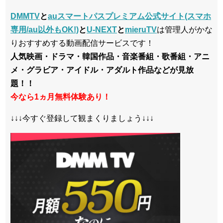
DMMTV
と
auスマートパスプレミアム公式サイト(スマホ
専用/au以外もOK!)
と
U-NEXT
と
mieruTV
は管理人がかな
りおすすめする動画配信サービスです！
人気映画・ドラマ・韓国作品・音楽番組・歌番組・アニ
メ・グラビア・アイドル・アダルト作品などが見放
題！！
今なら1ヵ月無料体験あり！
↓↓↓今すぐ登録して観まくりましょう↓↓↓