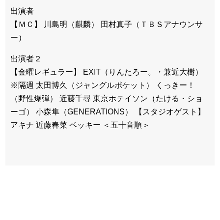
出演者
【ＭＣ】 川島明（麒麟） 田村真子（ＴＢＳアナウンサ
ー）
出演者２
【金曜レギュラー】 EXIT（りんたろー。・兼近大樹）
※隔週 太田博久（ジャングルポケット） くっきー！
（野性爆弾） 近藤千尋 東京ホテイソン（たける・ショ
ーゴ） 小森隼（GENERATIONS） 【スタジオゲスト】
アキナ 近藤春菜 ベッキー ＜五十音順＞