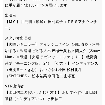
に手が届く“楽しい！”をお届けします！
出演者
【ＭＣ】 川島明（麒麟） 田村真子（ＴＢＳアナウンサ
ー）
スタジオ出演者
【火曜レギュラー】 アインシュタイン（稲田直樹・河井
ゆずる）※隔週 ビビる大木 若槻千夏 佐久間大介（Snow
Man）※隔週 【火曜 ラヴィット！ファミリー】 牧野真
莉愛（モーニング娘。’24） 【ゲスト】 インディアンス
（田渕章裕・きむ） おいでやす小田 松村北斗
（SixTONES） 松本若菜 水田信二 山添寛
VTR出演者
【水田信二のおいしんじ万才！】 おいでやす小田 田渕
章裕（インディアンス） 水田信二