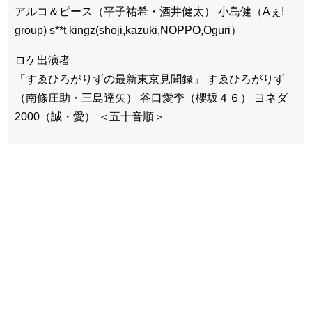
アルコ＆ピース（平子祐希・酒井健太） 小島健（Aぇ!
group) s**t kingz(shoji,kazuki,NOPPO,Oguri）
ロケ出演者
「すゑひろがりずの最新東京見聞録」 すゑひろがりず
（南條庄助・三島達矢） 谷口愛季（櫻坂４６） ヨネダ
2000（誠・愛） ＜五十音順＞