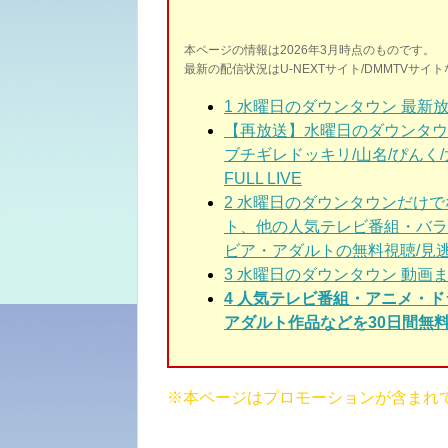
本ページの情報は2026年3月時点のものです。
最新の配信状況はU-NEXTサイト/DMMTVサ
1
水曜日のダウンタウン 最新放
【再放送】水曜日のダウンタウン
ブチギレドッキリ/山名/ぴんく/大
FULL LIVE
2
水曜日のダウンタウン
だけで
ト、他の人気テレビ番組・バラ
ビア・アダルトの無料視聴/見
3
水曜日のダウンタウン
動画ま
4 人気テレビ番組・アニメ・
アダルト作品などを30日間無料
※本ページはプロモーションが含まれ