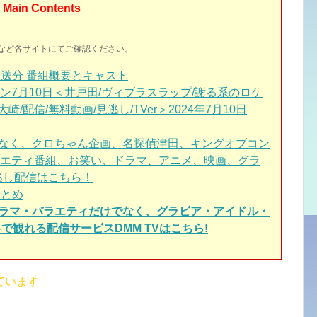
Main Contents
イトなど各サイトにてご確認ください。
送分 番組概要とキャスト
7月10日＜井戸田/ヴィブラスラップ/謝る系のロケ
崎/配信/無料動画/見逃し/TVer＞2024年7月10日
なく、クロちゃん企画、名探偵津田、キングオブコン
エティ番組、お笑い、ドラマ、アニメ、映画、グラ
逃し配信はこちら！
とめ
ドラマ・バラエティだけでなく、グラビア・アイドル・
で観れる配信サービスDMM TVはこちら!
ています