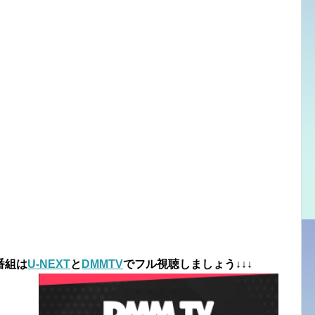
番組は
U-NEXT
と
DMMTV
でフル視聴しましょう↓↓↓