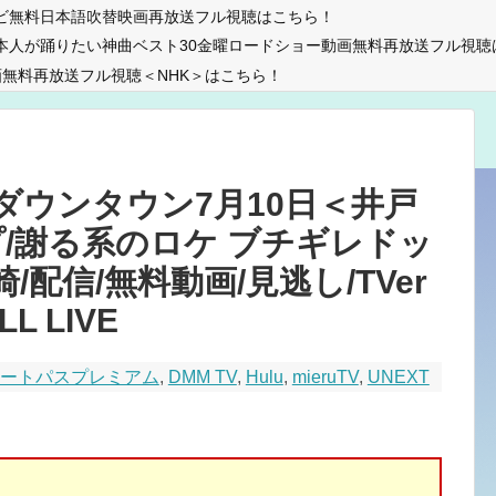
ビ無料日本語吹替映画再放送フル視聴はこちら！
本人が踊りたい神曲ベスト30金曜ロードショー動画無料再放送フル視聴
無料再放送フル視聴＜NHK＞はこちら！
ダウンタウン7月10日＜井戸
/謝る系のロケ ブチギレドッ
/配信/無料動画/見逃し/TVer
L LIVE
マートパスプレミアム
,
DMM TV
,
Hulu
,
mieruTV
,
UNEXT