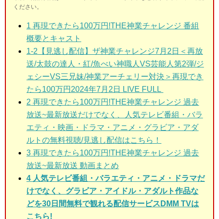
ください。
1
再現できたら100万円!THE神業チャレンジ 番組
概要とキャスト
1-2
【見逃し配信】ザ神業チャレンジ7月2日＜再放
送/太鼓の達人・紅/魚べい神職人VS芸能人第2弾/ジ
ェシーVS三兄妹/神業アーチェリー対決＞再現でき
たら100万円2024年7月2日 LIVE FULL
2
再現できたら100万円!THE神業チャレンジ 過去
放送~最新放送だけでなく、人気テレビ番組・バラ
エティ・映画・ドラマ・アニメ・グラビア・アダ
ルトの無料視聴/見逃し配信はこちら！
3
再現できたら100万円!THE神業チャレンジ 過去
放送~最新放送 動画まとめ
4 人気テレビ番組・バラエティ・アニメ・ドラマだ
けでなく、グラビア・アイドル・アダルト作品な
どを30日間無料で観れる配信サービスDMM TVは
こちら!