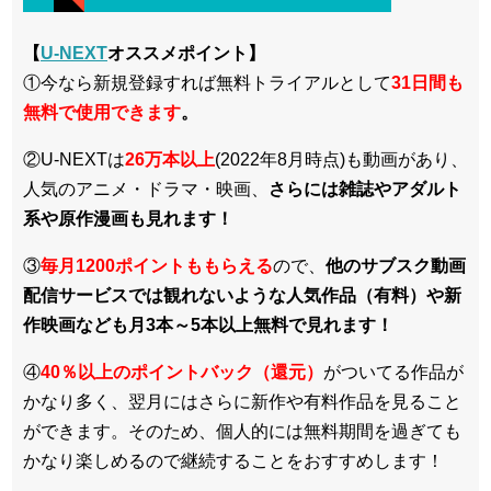
【
U-NEXT
オススメポイント】
①今なら新規登録すれば無料トライアルとして
3
1日間も
無料で使用できます
。
②U-NEXTは
26万本以上
(2022年8月時点)も動画があり、
人気のアニメ・ドラマ・映画、
さらには雑誌やアダルト
系や原作漫画も見れます！
③
毎月1200ポイントももらえる
ので、
他のサブスク動画
配信サービスでは観れないような人気作品（有料）や新
作映画なども月3本～5本以上無料で見れます！
④
40％以上のポイントバック（還元）
がついてる作品が
かなり多く、翌月にはさらに新作や有料作品を見ること
ができます。そのため、個人的には無料期間を過ぎても
かなり楽しめるので継続することをおすすめします！