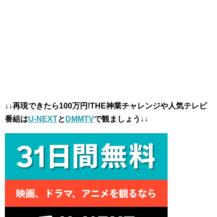
↓↓再現できたら100万円!THE神業チャレンジや人気テレビ
番組は
U-NEXT
と
DMMTV
で観ましょう↓↓