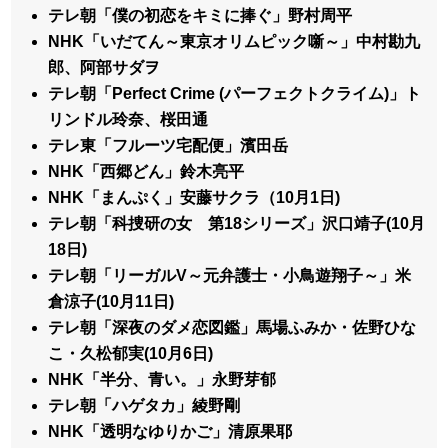
テレ朝「僕の初恋をキミに捧ぐ」野村周平
NHK「いだてん～東京オリムピック噺～」中村勘九
郎、阿部サダヲ
テレ朝「Perfect Crime (パーフェクトクライム)」ト
リンドル玲奈、桜田通
テレ東「フルーツ宅配便」濱田岳
NHK「西郷どん」鈴木亮平
NHK「まんぷく」安藤サクラ（10月1日)
テレ朝「科捜研の女 第18シリーズ」沢口靖子(10月
18日)
テレ朝「リーガルV～元弁護士・小鳥遊翔子～」米
倉涼子(10月11日)
テレ朝「深夜のダメ恋図鑑」馬場ふみか・佐野ひな
こ・久松郁実(10月6日)
NHK「半分、青い。」永野芽郁
テレ朝「ハゲタカ」綾野剛
NHK「透明なゆりかご」清原果耶