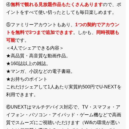
④
無料で観れる見放題作品もたくさんあります
ので、ポ
イントをすべて使い切ったとしても毎日楽しめます。
⑤ファミリーアカウントもあり、
1つの契約でアカウン
トを無料で3つまで追加できます
。しかも、
同時視聴も
可能
です。
＜4人でシェアできる内容＞
★高品質・高音質な動画作品。
★160誌以上の雑誌。
★マンガ、小説などの電子書籍。
★お持ちのポイント
これだけシェアして1人あたり実質約500円でU-NEXTを
利用できます。
⑥UNEXTはマルチデバイス対応で、TV・スマフォ・ア
イフォン・パソコン・アイパッド・ゲーム機などで高画
質でスムーズにご視聴いただけます（Wifiの環境が悪い