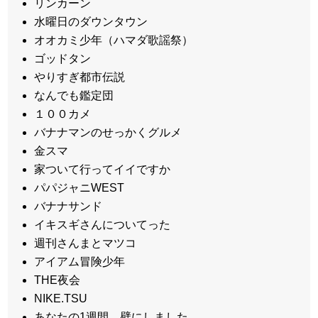
リンカーン
水曜日のダウンタウン
オオカミ少年（ハマダ歌謡祭）
ゴッドタン
やりすぎ都市伝説
なんでも鑑定団
１００カメ
バナナマンのせっかくグルメ
金スマ
家ついて行ってイイですか
パパジャニWEST
バナナサンド
イキスギさんについてった
週刊さんまとマツコ
アイアム冒険少年
THE夜会
NIKE.TSU
あなたの1週間、壁にしました