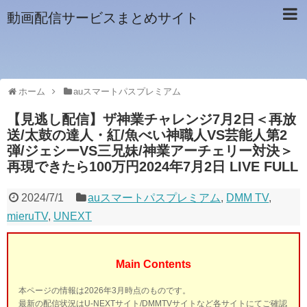
動画配信サービスまとめサイト
ホーム
auスマートパスプレミアム
【見逃し配信】ザ神業チャレンジ7月2日＜再放
送/太鼓の達人・紅/魚べい神職人VS芸能人第2
弾/ジェシーVS三兄妹/神業アーチェリー対決＞
再現できたら100万円2024年7月2日 LIVE FULL
2024/7/1
auスマートパスプレミアム
,
DMM TV
,
mieruTV
,
UNEXT
Main Contents
本ページの情報は2026年3月時点のものです。
最新の配信状況はU-NEXTサイト/DMMTVサイトなど各サイトにてご確認