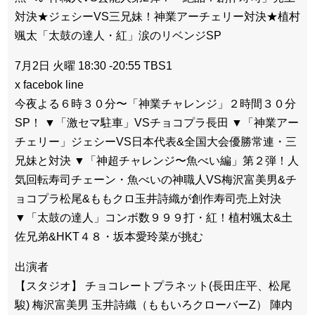
対決★ジェシーVS三兄妹！神業アーチェリー対決★植村
颯太「太鼓の達人・紅」涙のリベンジSP
7月2日 火曜 18:30 -20:55 TBS1
x facebok line
今夜よる６時３０分〜「神業チャレンジ」２時間３０分
SP！ ▼「激セマ駐車」VSチョコプラ長田 ▼「神業アー
チェリー」ジェシーVS日本代表&全国大会優勝常連・三
兄妹と対決 ▼「神超チャレンジ〜魚べい編」第２弾！人
気回転寿司チェーン・魚べいの神職人VS梅沢富美男&チ
ョコプラ松尾&ももクロ玉井詩織が創作寿司売上対決
▼「太鼓の達人」コンボ数９９９打・紅！植村颯太&土
佐兄弟&HKT４８・坂本愛玲菜が挑む
出演者
【スタジオ】 チョコレートプラネット(長田庄平、松尾
駿) 梅沢富美男 玉井詩織（ももいろクローバーZ） 陣内