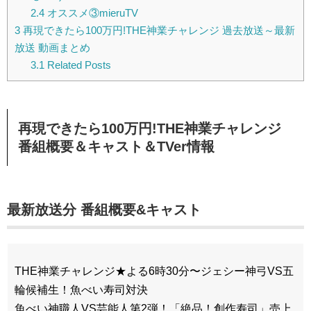
2.4
オススメ③mieruTV
3
再現できたら100万円!THE神業チャレンジ 過去放送～最新
放送 動画まとめ
3.1
Related Posts
再現できたら100万円!THE神業チャレンジ
番組概要＆キャスト＆TVer情報
最新放送分 番組概要&キャスト
THE神業チャレンジ★よる6時30分〜ジェシー神弓VS五
輪候補生！魚べい寿司対決
魚べい神職人VS芸能人第2弾！「絶品！創作寿司」売上