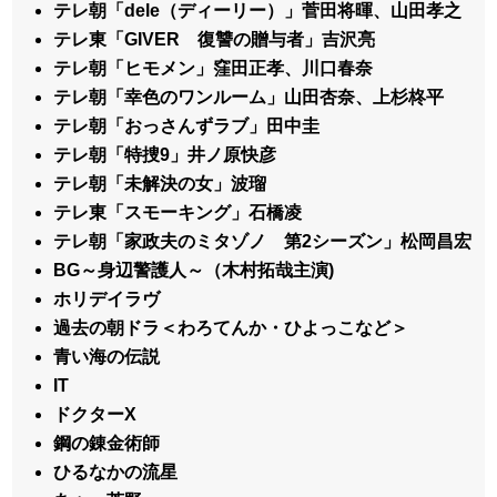
テレ朝「dele（ディーリー）」菅田将暉、山田孝之
テレ東「GIVER 復讐の贈与者」吉沢亮
テレ朝「ヒモメン」窪田正孝、川口春奈
テレ朝「幸色のワンルーム」山田杏奈、上杉柊平
テレ朝「おっさんずラブ」田中圭
テレ朝「特捜9」井ノ原快彦
テレ朝「未解決の女」波瑠
テレ東「スモーキング」石橋凌
テレ朝「家政夫のミタゾノ 第2シーズン」松岡昌宏
BG～身辺警護人～（木村拓哉主演)
ホリデイラヴ
過去の朝ドラ＜わろてんか・ひよっこなど＞
青い海の伝説
IT
ドクターX
鋼の錬金術師
ひるなかの流星