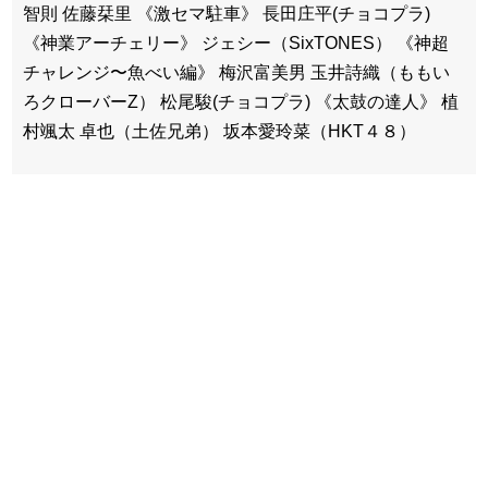
智則 佐藤栞里 《激セマ駐車》 長田庄平(チョコプラ)
《神業アーチェリー》 ジェシー（SixTONES） 《神超
チャレンジ〜魚べい編》 梅沢富美男 玉井詩織（ももい
ろクローバーZ） 松尾駿(チョコプラ) 《太鼓の達人》 植
村颯太 卓也（土佐兄弟） 坂本愛玲菜（HKT４８）