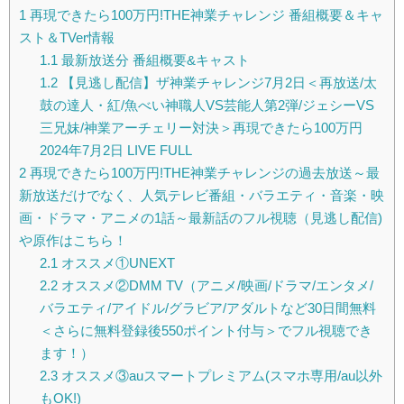
1
再現できたら100万円!THE神業チャレンジ 番組概要＆キャ
スト＆TVer情報
1.1
最新放送分 番組概要&キャスト
1.2
【見逃し配信】ザ神業チャレンジ7月2日＜再放送/太
鼓の達人・紅/魚べい神職人VS芸能人第2弾/ジェシーVS
三兄妹/神業アーチェリー対決＞再現できたら100万円
2024年7月2日 LIVE FULL
2
再現できたら100万円!THE神業チャレンジの過去放送～最
新放送だけでなく、人気テレビ番組・バラエティ・音楽・映
画・ドラマ・アニメの1話～最新話のフル視聴（見逃し配信)
や原作はこちら！
2.1
オススメ①UNEXT
2.2
オススメ②DMM TV（アニメ/映画/ドラマ/エンタメ/
バラエティ/アイドル/グラビア/アダルトなど30日間無料
＜さらに無料登録後550ポイント付与＞でフル視聴でき
ます！）
2.3
オススメ③auスマートプレミアム(スマホ専用/au以外
もOK!)