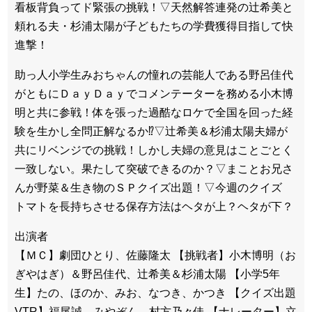
看板背負ってド緊張の挑戦！▽天然解答連発の辻希美と
頼れる夫・杉浦太陽が子どもたちの学費獲得目指して快
進撃！
助っ人小学生みおちゃんの憧れの芸能人である野呂佳代
がともにＤａｙＤａｙでコメンテーターを務める小木博
明と共に参戦！体を張った過酷なロケで全国を回った経
験を生かし全問正解なるか⁉▽辻希美＆杉浦太陽夫婦が
共にリベンジでの挑戦！しかし夫婦の意見はことごとく
一致しない。果たして突破できるのか？▽まことお兄さ
んが野菜＆生き物のＳＰクイズ出題！▽今週のクイズ
トマトを長持ちさせる保存方法はヘタが上？ヘタが下？
出演者
【ＭＣ】劇団ひとり、佐藤隆太 【挑戦者】小木博明（お
ぎやはぎ）＆野呂佳代、辻希美＆杉浦太陽 【小学5年
生】たの、ほのか、みお、なつき、かつき 【クイズ出題
VTR】福尾誠、みやぞん、村方乃々佳 【ナレーター】立