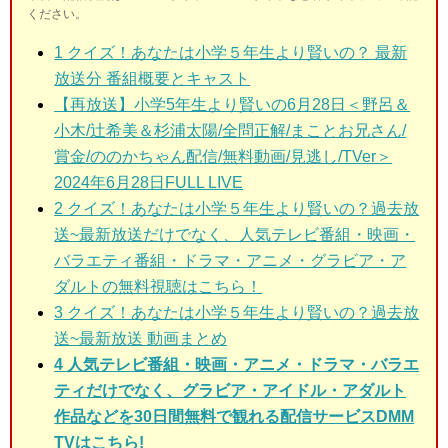
ください。
1
クイズ！あなたは小学５年生より賢いの？ 最新
放送分 番組概要とキャスト
【再放送】小学5年生より賢いの6月28日＜野呂＆
小木/辻希美＆杉浦太陽/全問正解/まことお兄さん/
賞金/ののかちゃん配信/無料動画/見逃し/TVer＞
2024年6月28日FULL LIVE
2
クイズ！あなたは小学５年生より賢いの？過去放
送~最新放送だけでなく、人気テレビ番組・映画・
バラエティ番組・ドラマ・アニメ・グラビア・ア
ダルトの無料視聴はこちら！
3
クイズ！あなたは小学５年生より賢いの？過去放
送~最新放送 動画まとめ
4 人気テレビ番組・映画・アニメ・ドラマ・バラエ
ティだけでなく、グラビア・アイドル・アダルト
作品などを30日間無料で観れる配信サービスDMM
TVはこちら!