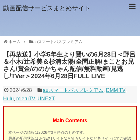
動画配信サービスまとめサイト
ホーム
auスマートパスプレミアム
【再放送】小学5年生より賢いの6月28日＜野呂
＆小木/辻希美＆杉浦太陽/全問正解/まことお兄
さん/賞金/ののかちゃん配信/無料動画/見逃
し/TVer＞2024年6月28日FULL LIVE
2024/6/28
auスマートパスプレミアム
,
DMM TV
,
Hulu
,
mieruTV
,
UNEXT
Main Contents
本ページの情報は2026年3月時点のものです。
最新の配信状況はU-NEXTサイト/DMMTVサイトなど各サイトにてご確認