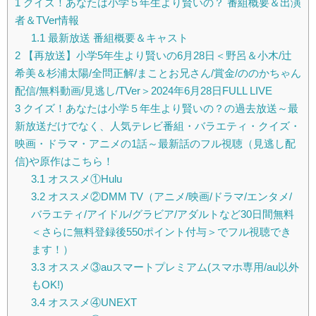
1
クイズ！あなたは小学５年生より賢いの？ 番組概要＆出演
者＆TVer情報
1.1
最新放送 番組概要＆キャスト
2
【再放送】小学5年生より賢いの6月28日＜野呂＆小木/辻
希美＆杉浦太陽/全問正解/まことお兄さん/賞金/ののかちゃん
配信/無料動画/見逃し/TVer＞2024年6月28日FULL LIVE
3
クイズ！あなたは小学５年生より賢いの？の過去放送～最
新放送だけでなく、人気テレビ番組・バラエティ・クイズ・
映画・ドラマ・アニメの1話～最新話のフル視聴（見逃し配
信)や原作はこちら！
3.1
オススメ①Hulu
3.2
オススメ②DMM TV（アニメ/映画/ドラマ/エンタメ/
バラエティ/アイドル/グラビア/アダルトなど30日間無料
＜さらに無料登録後550ポイント付与＞でフル視聴でき
ます！）
3.3
オススメ③auスマートプレミアム(スマホ専用/au以外
もOK!)
3.4
オススメ④UNEXT