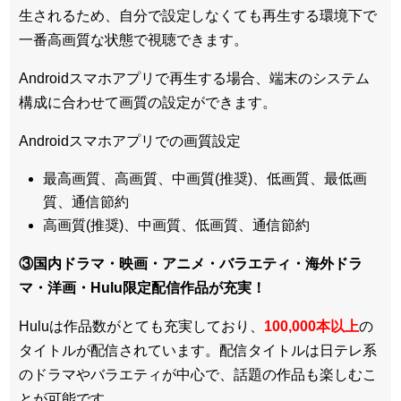
生されるため、
自分で設定しなくても再生する環境下で
一番高画質な状態
で視聴できます。
Androidスマホアプリで再生する場合、端末のシステム
構成に合わせて画質の設定ができます。
Androidスマホアプリでの画質設定
最高画質、高画質、中画質(推奨)、低画質、最低画
質、通信節約
高画質(推奨)、中画質、低画質、通信節約
③国内ドラマ・映画・アニメ・バラエティ・
海外ドラ
マ・洋画・Hulu限定配信作品
が充実！
Huluは作品数がとても充実しており、
100,000本以上
の
タイトルが配信されています。配信タイトルは
日テレ系
のドラマやバラエティが中心
で、話題の作品も楽しむこ
とが可能です。