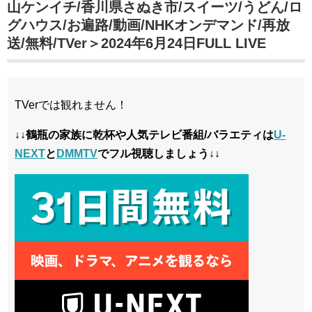
山ケンイチ/香川県さぬき市/スイーツ/うどん/ロ
グハウス/お遍路/動画/NHKオンデマンド/再放
送/無料/TVer＞2024年6月24日FULL LIVE
TVerでは観れません！
↓↓鶴瓶の家族に乾杯や人気テレビ番組/バラエティは
U-
NEXT
と
DMMTV
でフル視聴しましょう↓↓