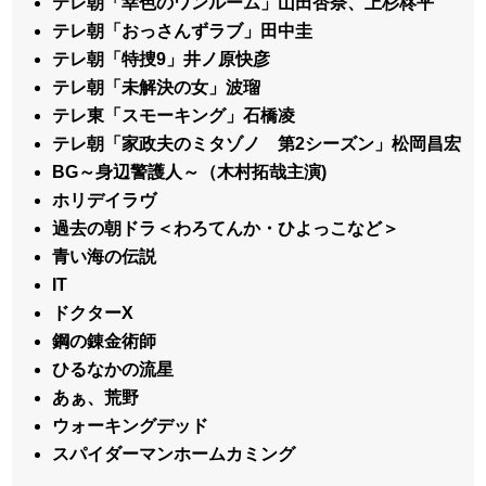
テレ朝「幸色のワンルーム」山田杏奈、上杉柊平
テレ朝「おっさんずラブ」田中圭
テレ朝「特捜9」井ノ原快彦
テレ朝「未解決の女」波瑠
テレ東「スモーキング」石橋凌
テレ朝「家政夫のミタゾノ 第2シーズン」松岡昌宏
BG～身辺警護人～（木村拓哉主演)
ホリデイラヴ
過去の朝ドラ＜わろてんか・ひよっこなど＞
青い海の伝説
IT
ドクターX
鋼の錬金術師
ひるなかの流星
あぁ、荒野
ウォーキングデッド
スパイダーマンホームカミング