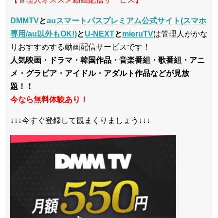
DMMTV
と
auスマートパスプレミアム公式サイト(スマホ
専用/au以外もOK!)
と
U-NEXT
と
mieruTV
は管理人がかな
りおすすめする動画配信サービスです！
人気映画・ドラマ・韓国作品・音楽番組・歌番組・アニ
メ・グラビア・アイドル・アダルト作品などが見放
題！！
今なら無料体験あり！
↓↓↓今すぐ登録して観まくりましょう↓↓↓