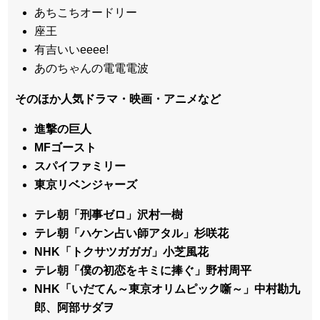
あちこちオードリー
座王
有吉いいeeee!
あのちゃんの電電電波
そのほか人気ドラマ・映画・アニメなど
進撃の巨人
MFゴースト
スパイファミリー
東京リベンジャーズ
テレ朝「刑事ゼロ」沢村一樹
テレ朝「ハケン占い師アタル」杉咲花
NHK「トクサツガガガ」小芝風花
テレ朝「僕の初恋をキミに捧ぐ」野村周平
NHK「いだてん～東京オリムピック噺～」中村勘九
郎、阿部サダヲ