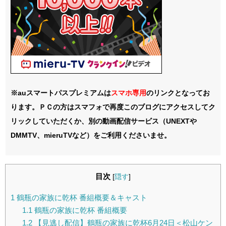
※auスマートパスプレミアムは
スマホ
専用
のリンクとなってお
ります。ＰＣの方はスマフォで再度このブログにアクセスしてク
リックしていただくか、別の動画配信サービス（UNEXTや
DMMTV、mieruTVなど）をご利用くださいませ。
目次
[
隠す
]
1
鶴瓶の家族に乾杯 番組概要＆キャスト
1.1
鶴瓶の家族に乾杯 番組概要
1.2
【見逃し配信】鶴瓶の家族に乾杯6月24日＜松山ケン