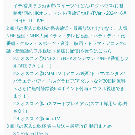
イチ/香川県さぬき市/スイーツ/うどん/ログハウス/お遍
路/動画/NHKオンデマンド/再放送/無料/TVer＞2024年6月
24日FULL LIVE
2
鶴瓶の家族に乾杯の過去放送～最新放送だけでなく、人気
NHK番組・NHK大河ドラマ・テレビ番組・バラエティ・旅
番組・グルメ・スポーツ・音楽・映画・ドラマ・アニメの1
話～最新話のフル視聴（見逃し配信)や原作はこちら！
2.1
オススメ①UNEXT（NHKオンデマンド/NHK番組もフ
ル視聴できます！）
2.2
オススメ②DMM TV（アニメ/映画/ドラマ/エンタメ/
バラエティ/アイドル/グラビア/アダルトなど30日間無料
＜さらに無料登録後550ポイント付与＞でフル視聴でき
ます！）
2.3
オススメ③auスマートプレミアム(スマホ専用/au以外
もOK!)
2.4
オススメ④mieruTV
3
鶴瓶の家族に乾杯 過去放送～最新放送 動画まとめ
3.1
Related Posts