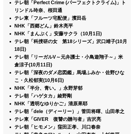
テレ朝「Perfect Crime (パーフェクトクライム)」ト
リンドル玲奈、桜田通
テレ東「フルーツ宅配便」濱田岳
NHK「西郷どん」鈴木亮平
NHK「まんぷく」安藤サクラ（10月1日)
テレ朝「科捜研の女 第18シリーズ」沢口靖子(10月
18日)
テレ朝「リーガルV～元弁護士・小鳥遊翔子～」米
倉涼子(10月11日)
テレ朝「深夜のダメ恋図鑑」馬場ふみか・佐野ひな
こ・久松郁実(10月6日)
NHK「半分、青い。」永野芽郁
テレ朝「ハゲタカ」綾野剛
NHK「透明なゆりかご」清原果耶
テレ朝「dele（ディーリー）」菅田将暉、山田孝之
テレ東「GIVER 復讐の贈与者」吉沢亮
テレ朝「ヒモメン」窪田正孝、川口春奈