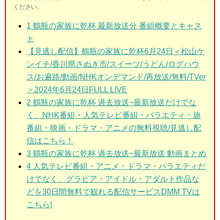
ください。
1
鶴瓶の家族に乾杯 最新放送分 番組概要とキャス
ト
【見逃し配信】鶴瓶の家族に乾杯6月24日＜松山ケ
ンイチ/香川県さぬき市/スイーツ/うどん/ログハウ
ス/お遍路/動画/NHKオンデマンド/再放送/無料/TVer
＞2024年6月24日FULL LIVE
2
鶴瓶の家族に乾杯 過去放送~最新放送だけでな
く、NHK番組・人気テレビ番組・バラエティ・旅
番組・映画・ドラマ・アニメの無料視聴/見逃し配
信はこちら！
3
鶴瓶の家族に乾杯 過去放送~最新放送 動画まとめ
4 人気テレビ番組・アニメ・ドラマ・バラエティだ
けでなく、グラビア・アイドル・アダルト作品な
どを30日間無料で観れる配信サービスDMM TVは
こちら!