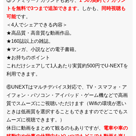
⑤ファミリーアカウントもあり、
1つの契約でアカウン
トを無料で3つまで追加できます
。しかも、
同時視聴も
可能
です。
＜4人でシェアできる内容＞
★高品質・高音質な動画作品。
★160誌以上の雑誌。
★マンガ、小説などの電子書籍。
★お持ちのポイント
これだけシェアして1人あたり実質約500円でU-NEXTを
利用できます。
⑥UNEXTはマルチデバイス対応で、TV・スマフォ・ア
イフォン・パソコン・アイパッド・ゲーム機などで高画
質でスムーズにご視聴いただけます（Wifiの環境が悪い
ときは低画質を選択することもできますのでどこでもス
ムーズに視聴できます。）
休日に動画をまとめて観るのもありですが、
電車や車の