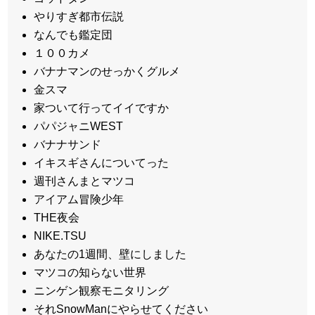
やりすぎ都市伝説
なんでも鑑定団
１００カメ
バナナマンのせっかくグルメ
金スマ
家ついて行ってイイですか
パパジャニWEST
バナナサンド
イキスギさんについてった
週刊さんまとマツコ
アイアム冒険少年
THE夜会
NIKE.TSU
あなたの1週間、壁にしました
マツコの知らない世界
ニンゲン観察モニタリング
それSnowManにやらせてください