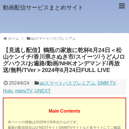
動画配信サービスまとめサイト
ホーム
auスマートパスプレミアム
【見逃し配信】鶴瓶の家族に乾杯6月24日＜松
山ケンイチ/香川県さぬき市/スイーツ/うどん/ロ
グハウス/お遍路/動画/NHKオンデマンド/再放
送/無料/TVer＞2024年6月24日FULL LIVE
2024/6/24
auスマートパスプレミアム
,
DMM TV
,
Hulu
,
mieruTV
,
UNEXT
Main Contents
本ページの情報は2026年3月時点のものです。
最新の配信状況はU-NEXTサイト/DMMTVサイトなど各サイトにてご確認