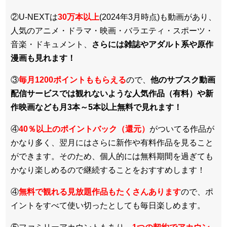
②U-NEXTは
30万本以上
(2024年3月時点)も動画があり、
人気のアニメ・ドラマ・映画・バラエティ・スポーツ・
音楽・ドキュメント、
さらには雑誌やアダルト系や原作
漫画も見れます！
③
毎月1200ポイントももらえる
ので、
他のサブスク動画
配信サービスでは観れないような人気作品（有料）や新
作映画なども月3本～5本以上無料で見れます！
④
40％以上のポイントバック（還元）
がついてる作品が
かなり多く、翌月にはさらに新作や有料作品を見ること
ができます。そのため、個人的には無料期間を過ぎても
かなり楽しめるので継続することをおすすめします！
④
無料で観れる見放題作品もたくさんあります
ので、ポ
イントをすべて使い切ったとしても毎日楽しめます。