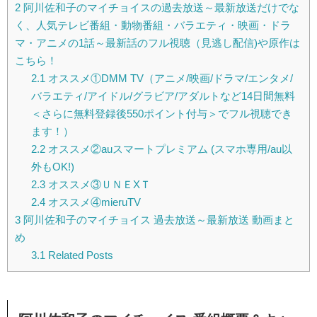
2
阿川佐和子のマイチョイスの過去放送～最新放送だけでな
く、人気テレビ番組・動物番組・バラエティ・映画・ドラ
マ・アニメの1話～最新話のフル視聴（見逃し配信)や原作は
こちら！
2.1
オススメ①DMM TV（アニメ/映画/ドラマ/エンタメ/
バラエティ/アイドル/グラビア/アダルトなど14日間無料
＜さらに無料登録後550ポイント付与＞でフル視聴でき
ます！）
2.2
オススメ②auスマートプレミアム (スマホ専用/au以
外もOK!)
2.3
オススメ③ＵＮＥXＴ
2.4
オススメ④mieruTV
3
阿川佐和子のマイチョイス 過去放送～最新放送 動画まと
め
3.1
Related Posts