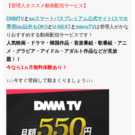
【管理人オススメ動画配信サービス】
DMMTV
と
auスマートパスプレミアム公式サイト(スマホ
専用/au以外もOK!)
と
U-NEXT
と
mieruTV
は管理人がかな
りおすすめする動画配信サービスです！
人気映画・ドラマ・韓国作品・音楽番組・歌番組・アニ
メ・グラビア・アイドル・アダルト作品などが見放
題！！
今なら1ヵ月無料体験あり！
↓↓↓今すぐ登録して観まくりましょう↓↓↓