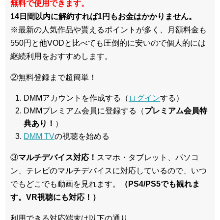
無料で使用できます。
14日間以内に解約すれば1円もお金はかかりません。
※最新の人気作品や貰えるポイントが多く、月額料金も
550円と他VODと比べても圧倒的に安いので個人的には
継続利用をおすすめします。
②無料登録まで超簡単！
DMMアカウントを作成する（
ログイン
する）
DMMプレミアム会員に登録する（
プレミアム会員特
典あり！
）
DMM TV
の視聴を始める
③
マルチデバイス対応！
スマホ・タブレット、パソコ
ン、テレビのマルチデバイスに対応している
ので、いつ
でもどこでも動画を見れます。
（PS4/PS5でも観れま
す。VR視聴にも対応！）
利用できる対応端末は以下の通り。