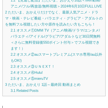
1.2
【見逃し配信】ただいま、おかえり10話＜tver/動画/
アニメ/フル/再放送/無料視聴＞2024年6月10日FULL LIVE
2
ただいま、おかえりだけでなく、最新人気アニメ・ドラ
マ・映画・テレビ番組・バラエティ・グラビア・アダルトの
を無料フル視聴したい方や原作を読みたい方もこちら！
2.1
オススメ①DMM TV（アニメ/映画/ドラマ/エンタメ/
バラエティ/アイドル/グラビア/アダルトなど30日間無料
＜さらに無料登録後550ポイント付与＞でフル視聴でき
ます！）
2.2
オススメ②auスマートプレミアム(スマホ専用/au以外
もOK!)
2.3
オススメ③ＵＮＥXＴ！
2.4
オススメ④Hulu!
2.5
オススメ⑤mieruTV
3
ただいま、おかえり 1話～最終回 動画まとめ
3.1
Related Posts