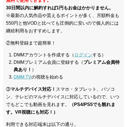
無料で使用できます。
30日間以内に解約すれば1円もお金はかかりません。
※最新の人気作品や貰えるポイントが多く、月額料金も
550円と他VODと比べても圧倒的に安いので個人的には
継続利用をおすすめします。
②無料登録まで超簡単！
DMMアカウントを作成する（
ログイン
する）
DMMプレミアム会員に登録する（
プレミアム会員特
典あり！
）
DMM TV
の視聴を始める
③
マルチデバイス対応！
スマホ・タブレット、パソコ
ン、テレビのマルチデバイスに対応している
ので、いつ
でもどこでも動画を見れます。
（PS4/PS5でも観れま
す。VR視聴にも対応！）
利用できる対応端末は以下の通り。