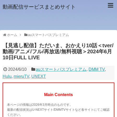
動画配信サービスまとめサイト
ホーム
auスマートパスプレミアム
【見逃し配信】ただいま、おかえり10話＜tver/
動画/アニメ/フル/再放送/無料視聴＞2024年6月
10日FULL LIVE
2024/6/10
auスマートパスプレミアム
,
DMM TV
,
Hulu
,
mieruTV
,
UNEXT
Main Contents
本ページの情報は2026年3月時点のものです。
最新の配信状況はU-NEXTサイト/DMMTVサイトなど各サイトにてご確認
ください。