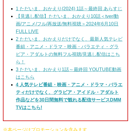
1
ただいま、おかえり(2024) 1話～最終回 あらすじ
【見逃し配信】ただいま、おかえり10話＜tver/動
画/アニメ/フル/再放送/無料視聴＞2024年6月10日
FULL LIVE
2 ただいま、おかえりだけ
でなく、最新人気テレビ
番組・アニメ・ドラマ・映画・バラエティ・グラ
ビア・アダルトの無料フル視聴/見逃し配信はこち
ら！
3
ただいま、おかえり1話～最終回 YOUTUBE動画
はこちら
4 人気テレビ番組・映画・アニメ・ドラマ・バラエ
ティだけでなく、グラビア・アイドル・アダルト
作品などを30日間無料で観れる配信サービスDMM
TVはこちら!
※本ページはプロモーションを含みます