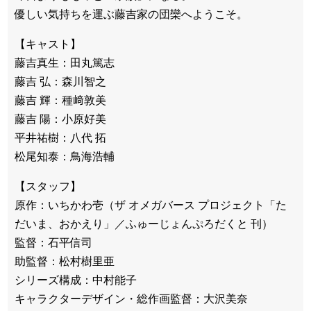
優しい気持ちを運ぶ藤吉家の団欒へようこそ。
【キャスト】
藤吉真生：田丸篤志
藤吉 弘：森川智之
藤吉 輝：種﨑敦美
藤吉 陽：小原好美
平井祐樹：八代 拓
松尾知泰：鳥海浩輔
【スタッフ】
原作：いちかわ壱（ザ オメガバース プロジェクト「た
だいま、おかえり」／ふゅーじょんぷろだくと 刊）
監督：石平信司
助監督：松村樹里亜
シリーズ構成：中村能子
キャラクターデザイン・総作画監督：大沢美奈