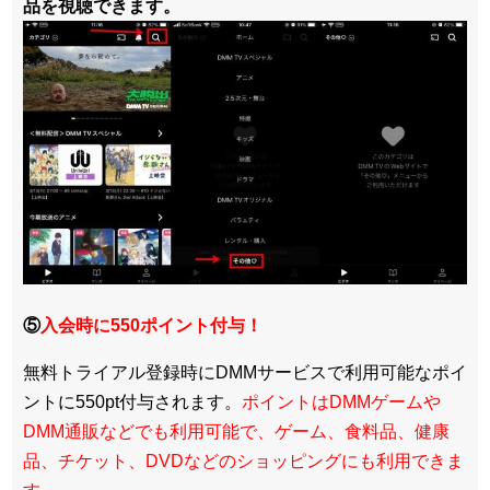
品を視聴できます。
⑤
入会時に550ポイント付与！
無料トライアル登録時にDMMサービスで利用可能なポイ
ントに550pt付与されます。
ポイントはDMMゲームや
DMM通販などでも利用可能で、ゲーム、食料品、健康
品、チケット、DVDなどのショッピングにも利用できま