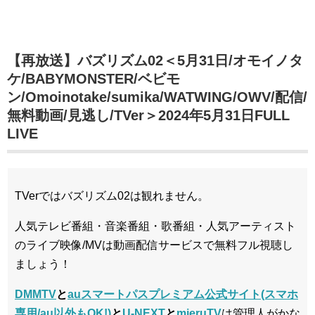
【再放送】バズリズム02＜5月31日/オモイノタ
ケ/BABYMONSTER/ベビモ
ン/Omoinotake/sumika/WATWING/OWV/配信/
無料動画/見逃し/TVer＞2024年5月31日FULL
LIVE
TVerではバズリズム02は観れません。
人気テレビ番組・音楽番組・歌番組・人気アーティスト
のライブ映像/MVは動画配信サービスで無料フル視聴し
ましょう！
DMMTV
と
auスマートパスプレミアム公式サイト(スマホ
専用/au以外もOK!)
と
U-NEXT
と
mieruTV
は管理人がかな