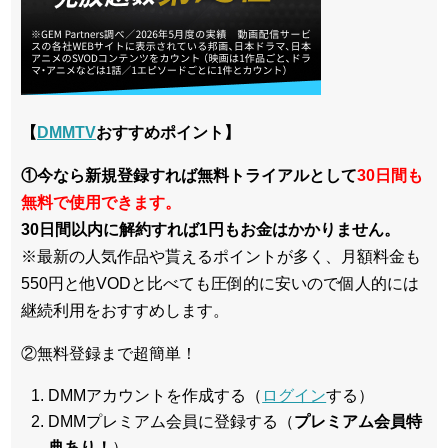
【
DMMTV
おすすめポイント】
①今なら新規登録すれば無料トライアルとして
30日間も
無料で使用できます。
30日間以内に解約すれば1円もお金はかかりません。
※最新の人気作品や貰えるポイントが多く、月額料金も
550円と他VODと比べても圧倒的に安いので個人的には
継続利用をおすすめします。
②無料登録まで超簡単！
DMMアカウントを作成する（
ログイン
する）
DMMプレミアム会員に登録する（
プレミアム会員特
典あり！
）