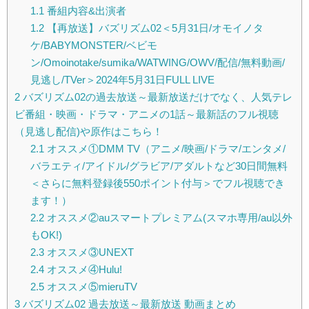
1.1
番組内容&出演者
1.2
【再放送】バズリズム02＜5月31日/オモイノタ
ケ/BABYMONSTER/ベビモ
ン/Omoinotake/sumika/WATWING/OWV/配信/無料動画/
見逃し/TVer＞2024年5月31日FULL LIVE
2
バズリズム02の過去放送～最新放送だけでなく、人気テレ
ビ番組・映画・ドラマ・アニメの1話～最新話のフル視聴
（見逃し配信)や原作はこちら！
2.1
オススメ①DMM TV（アニメ/映画/ドラマ/エンタメ/
バラエティ/アイドル/グラビア/アダルトなど30日間無料
＜さらに無料登録後550ポイント付与＞でフル視聴でき
ます！）
2.2
オススメ②auスマートプレミアム(スマホ専用/au以外
もOK!)
2.3
オススメ③UNEXT
2.4
オススメ④Hulu!
2.5
オススメ⑤mieruTV
3
バズリズム02 過去放送～最新放送 動画まとめ