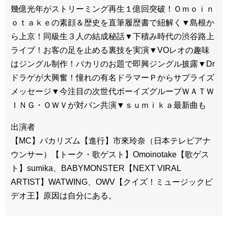
幾億光年がストリーミング再生１億回突破！Ｏｍｏｉｎ
ｏｔａｋｅの素顔＆歴史を直筆履歴書で紐解く▼島根か
ら上京！同級生３人の結成秘話▼下積み時代の渋谷路上
ライブ！お客の足を止める裏技を実演▼VOレオの趣味
はジングル制作！バカリのお題で即興ジングル披露▼Dr
ドラゲが大興奮！憧れの有名ドラマーＰからサプライズ
メッセージ▼今注目の次世代ボーイズグループＷＡＴＷ
ＩＮＧ・ＯＷＶが対バン共演▼ｓｕｍｉｋａ最新曲も
出演者
【MC】バカリズム【進行】市來玲奈（日本テレビアナ
ウンサー）【トーク・歌ゲスト】Omoinotake【歌ゲス
ト】sumika、BABYMONSTER【NEXT VIRAL
ARTIST】WATWING、OWV【クイズ！ミュージックビ
デオ王】原因は自分にある。