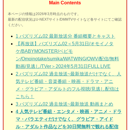
Main Contents
本ページの情報は2026年3月時点のものです。
最新の配信状況はU-NEXTサイト/DMMTVサイトなど各サイトにてご確認
ください。
1
バズリズム02 最新放送分 番組概要とキャスト
【再放送】バズリズム02＜5月31日/オモイノタ
ケ/BABYMONSTER/ベビモ
ン/Omoinotake/sumika/WATWING/OWV/配信/無料
動画/見逃し/TVer＞2024年5月31日FULL LIVE
2
バズリズム02 過去放送~最新放送だけでなく、人
気テレビ番組・音楽番組・映画・ドラマ・アニ
メ・グラビア・アダルトのフル視聴/見逃し配信は
こちら！
3
バズリズム02 過去放送~最新放送 動画まとめ
4 人気テレビ番組・エンタメ・映画・アニメ・ドラ
マ・バラエティだけでなく、グラビア・アイド
ル・アダルト作品などを30日間無料で観れる配信