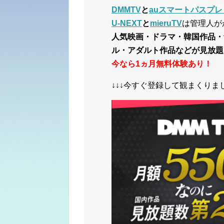
DMMTV
と
auスマートパスプレ
U-NEXT
と
mieruTV
は管理人が
人気映画・ドラマ・韓国作品・
ル・アダルト作品などが見放題
今なら1ヵ月無料体験あり！
↓↓↓今すぐ登録して観まくりまし