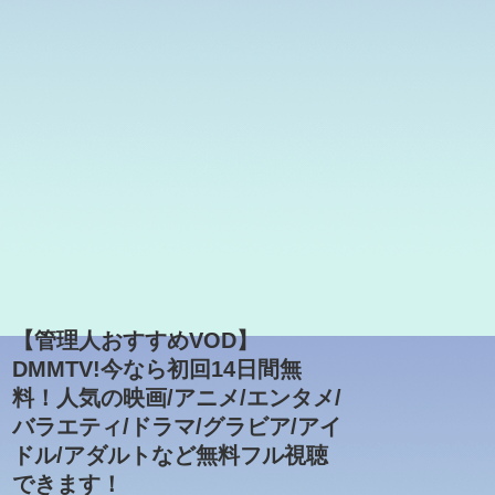
【管理人おすすめVOD】
DMMTV!今なら初回14日間無
料！人気の映画/アニメ/エンタメ/
バラエティ/ドラマ/グラビア/アイ
ドル/アダルトなど無料フル視聴
できます！