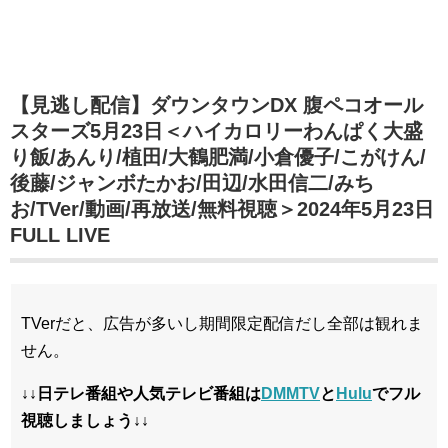
【見逃し配信】ダウンタウンDX 腹ペコオール
スターズ5月23日＜ハイカロリーわんぱく大盛
り飯/あんり/植田/大鶴肥満/小倉優子/こがけん/
後藤/ジャンボたかお/田辺/水田信二/みち
お/TVer/動画/再放送/無料視聴＞2024年5月23日
FULL LIVE
TVerだと、広告が多いし期間限定配信だし全部は観れま
せん。
↓↓日テレ番組や人気テレビ番組は
DMMTV
と
Hulu
でフル
視聴しましょう↓↓