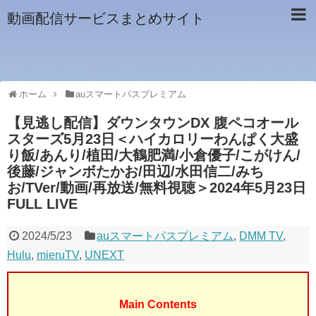
動画配信サービスまとめサイト
ホーム
auスマートパスプレミアム
【見逃し配信】ダウンタウンDX 腹ペコオール
スターズ5月23日＜ハイカロリーわんぱく大盛
り飯/あんり/植田/大鶴肥満/小倉優子/こがけん/
後藤/ジャンボたかお/田辺/水田信二/みち
お/TVer/動画/再放送/無料視聴＞2024年5月23日
FULL LIVE
2024/5/23
auスマートパスプレミアム
,
DMM TV
,
Hulu
,
mieruTV
,
UNEXT
Main Contents