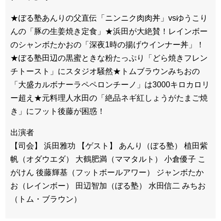
★ぼる塾あんりの父直伝「ニンニク肉肉丼」vsゆうこり
んの「豚の生姜焼き定食」★浜田が大絶賛！レインボー
のシャンボたかおの「深夜1時の揚げウインナー丼」！
★ぼる塾田辺の黒蜜ときな粉たっぷり「どら焼きフレン
チトースト」にスタジオ騒然★トムブラウンみちおの
「大盛カルボナーラペペロンチーノ」は3000キロカロリ
ー超え★元料理人水田の「絶品ネギ紅しょうがたまご焼
き」にフット後藤が困惑！
出演者
【司会】 浜田雅功 【ゲスト】 あんり（ぼる塾） 植田紫
帆（オダウエダ） 大鶴肥満（ママタルト） 小倉優子 こ
がけん 後藤輝基（フットボールアワー） ジャンボたか
お（レインボー） 田辺智加（ぼる塾） 水田信二 みちお
（トム・ブラウン）