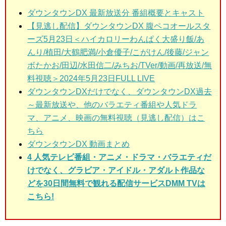
ダウンタウンDX 最新放送分 番組概要とキャスト
【見逃し配信】ダウンタウンDX 腹ペコオールスタ
ーズ5月23日＜ハイカロリーわんぱく大盛り飯/あ
んり/植田/大鶴肥満/小倉優子/こがけん/後藤/ジャン
ボたかお/田辺/水田信二/みちお/TVer/動画/再放送/無
料視聴＞2024年5月23日FULL LIVE
ダウンタウンDXだけでなく、ダウンタウンDX過去
～最新放送や、他のバラエティ番組や人気ドラ
マ、アニメ、映画の無料視聴（見逃し配信）はこ
ちら
ダウンタウンDX 動画まとめ
4 人気テレビ番組・アニメ・ドラマ・バラエティだ
けでなく、グラビア・アイドル・アダルト作品な
どを30日間無料で観れる配信サービスDMM TVは
こちら!