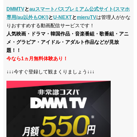
DMMTV
と
auスマートパスプレミアム公式サイト(スマホ
専用/au以外もOK!)
と
U-NEXT
と
mieruTV
は管理人がかな
りおすすめする動画配信サービスです！
人気映画・ドラマ・韓国作品・音楽番組・歌番組・アニ
メ・グラビア・アイドル・アダルト作品などが見放
題！！
今なら1ヵ月無料体験あり！
↓↓↓今すぐ登録して観まくりましょう↓↓↓