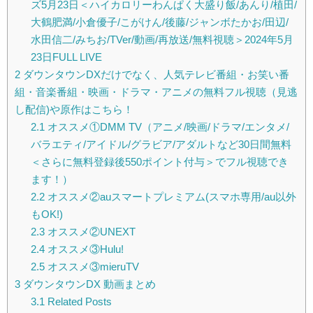
ズ5月23日＜ハイカロリーわんぱく大盛り飯/あんり/植田/
大鶴肥満/小倉優子/こがけん/後藤/ジャンボたかお/田辺/
水田信二/みちお/TVer/動画/再放送/無料視聴＞2024年5月
23日FULL LIVE
2
ダウンタウンDXだけでなく、人気テレビ番組・お笑い番
組・音楽番組・映画・ドラマ・アニメの無料フル視聴（見逃
し配信)や原作はこちら！
2.1
オススメ①DMM TV（アニメ/映画/ドラマ/エンタメ/
バラエティ/アイドル/グラビア/アダルトなど30日間無料
＜さらに無料登録後550ポイント付与＞でフル視聴でき
ます！）
2.2
オススメ②auスマートプレミアム(スマホ専用/au以外
もOK!)
2.3
オススメ②UNEXT
2.4
オススメ③Hulu!
2.5
オススメ③mieruTV
3
ダウンタウンDX 動画まとめ
3.1
Related Posts