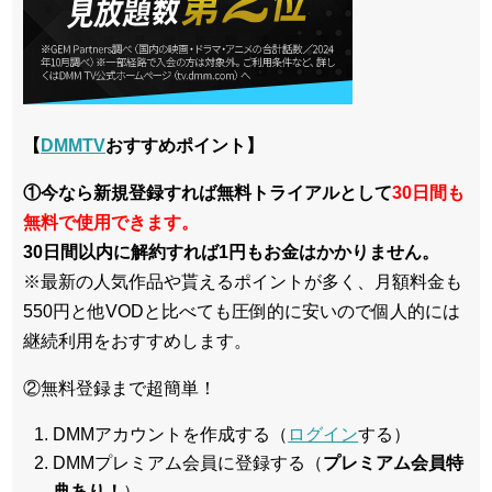
【
DMMTV
おすすめポイント】
①今なら新規登録すれば無料トライアルとして
30日間も
無料で使用できます。
30日間以内に解約すれば1円もお金はかかりません。
※最新の人気作品や貰えるポイントが多く、月額料金も
550円と他VODと比べても圧倒的に安いので個人的には
継続利用をおすすめします。
②無料登録まで超簡単！
DMMアカウントを作成する（
ログイン
する）
DMMプレミアム会員に登録する（
プレミアム会員特
典あり！
）