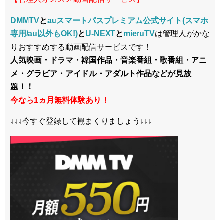
DMMTV
と
auスマートパスプレミアム公式サイト(スマホ
専用/au以外もOK!)
と
U-NEXT
と
mieruTV
は管理人がかな
りおすすめする動画配信サービスです！
人気映画・ドラマ・韓国作品・音楽番組・歌番組・アニ
メ・グラビア・アイドル・アダルト作品などが見放
題！！
今なら1ヵ月無料体験あり！
↓↓↓今すぐ登録して観まくりましょう↓↓↓