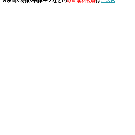
&映画&特撮&戦隊モノなどの
動画無料視聴
は
こちら