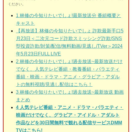
ください。
1 林修の今知りたいでしょ!
最新放送分 番組概要と
キャスト
【再放送】林修の今知りたいでしょ 詐欺最新手口5
月23日＜二次元コード詐欺スミッシング詐欺/SNS
型投資詐欺/対策/配信/無料動画/見逃し/TVer＞2024
年5月23日FULL LIVE
2
林修の今知りたいでしょ!過去放送~最新放送だけ
でなく、人気テレビ番組・教養番組・バラエティ
番組・映画・ドラマ・アニメ・グラビア・アダル
トの無料視聴/見逃し配信はこちら！
3
林修の今知りたいでしょ!過去放送~最新放送 動画
まとめ
4 人気テレビ番組・アニメ・ドラマ・バラエティ・
映画だけでなく、グラビア・アイドル・アダルト
作品などを30日間無料で観れる配信サービスDMM
TVはこちら!