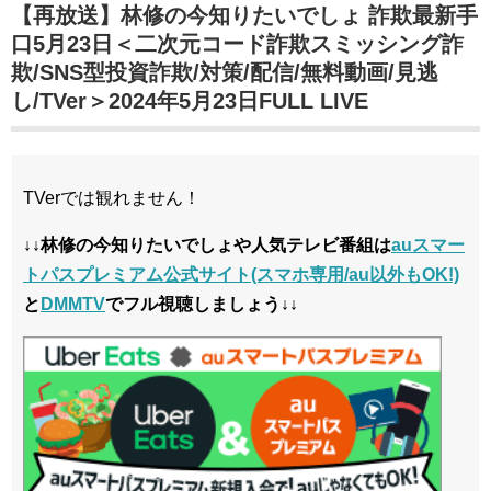
【再放送】林修の今知りたいでしょ 詐欺最新手
口5月23日＜二次元コード詐欺スミッシング詐
欺/SNS型投資詐欺/対策/配信/無料動画/見逃
し/TVer＞2024年5月23日FULL LIVE
TVerでは観れません！
↓↓林修の今知りたいでしょや人気テレビ番組は
auスマー
トパスプレミアム公式サイト(スマホ専用/au以外もOK!)
と
DMMTV
でフル視聴しましょう↓↓