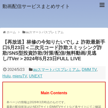
動画配信サービスまとめサイト
ホーム
auスマートパスプレミアム
【再放送】林修の今知りたいでしょ 詐欺最新手
口5月23日＜二次元コード詐欺スミッシング詐
欺/SNS型投資詐欺/対策/配信/無料動画/見逃
し/TVer＞2024年5月23日FULL LIVE
2024/5/23
auスマートパスプレミアム
,
DMM TV
,
Hulu
,
mieruTV
,
UNEXT
Main Contents
本ページの情報は2026年3月時点のものです。
最新の配信状況はU-NEXTサイト/DMMTVサイトなど各サイトにてご確認