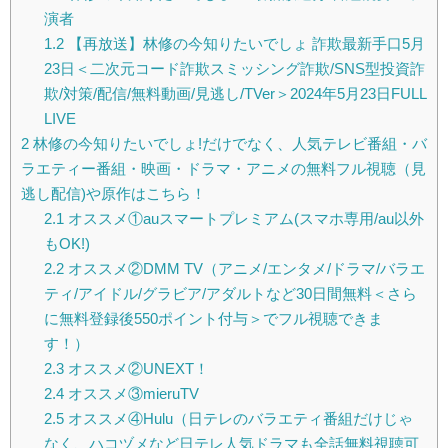
演者
1.2
【再放送】林修の今知りたいでしょ 詐欺最新手口5月
23日＜二次元コード詐欺スミッシング詐欺/SNS型投資詐
欺/対策/配信/無料動画/見逃し/TVer＞2024年5月23日FULL
LIVE
2
林修の今知りたいでしょ!だけでなく、人気テレビ番組・バ
ラエティー番組・映画・ドラマ・アニメの無料フル視聴（見
逃し配信)や原作はこちら！
2.1
オススメ①auスマートプレミアム(スマホ専用/au以外
もOK!)
2.2
オススメ②DMM TV（アニメ/エンタメ/ドラマ/バラエ
ティ/アイドル/グラビア/アダルトなど30日間無料＜さら
に無料登録後550ポイント付与＞でフル視聴できま
す！）
2.3
オススメ②UNEXT！
2.4
オススメ③mieruTV
2.5
オススメ④Hulu（日テレのバラエティ番組だけじゃ
なく、ハコヅメなど日テレ人気ドラマも全話無料視聴可