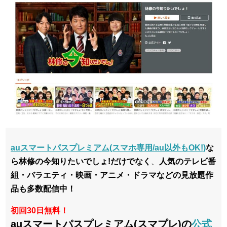
auスマートパスプレミアム(スマホ専用/au以外もOK!)
な
ら
林修の今知りたいでしょ!だけでなく
、
人気のテレビ番
組・バラエティ・映画・アニメ・ドラマなどの見放題作
品も多数配信中！
初回30日無料！
auスマートパスプレミアム(スマプレ)の
公式