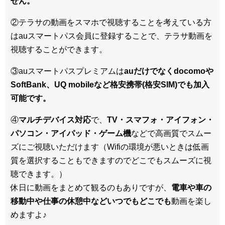
せん。
②テラサの動画をスマホで視聴することを考えている方
はauスマートパス会員に登録することで、テラサ動画を
視聴することができます。
③auスマートパスプレミアムは
auだけでなくdocomoや
SoftBank、UQ mobileなど格安携帯(格安SIM)でも加入
可能です。
④
マルチデバイス対応
で、
TV・スマフォ・アイフォン・
パソコン・アイパッド・ゲーム機
などで高画質でスムー
ズにご視聴いただけます（Wifiの環境が悪いときは低画
質を選択することもできますのでどこでもスムーズに視
聴できます。）
休日に動画をまとめて観るのもありですが、
電車や車の
移動中や仕事の休憩中などいつでもどこでも
動画を楽し
めますよ♪