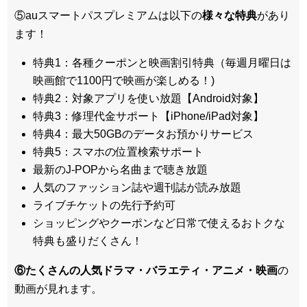
⑤auスマートパスプレミアムは以下の
様々な特典
があり
ます！
特典1：各種クーポンと映画割引特典（毎週月曜日は
映画館で1100円で映画が楽しめる！)
特典2：対象アプリを使い放題【Android対象】
特典3：修理代金サポート【iPhone/iPad対象】
特典4：最大50GBのデータお預かりサービス
特典5：スマホの位置検索サポート
最新のJ-POPから名曲まで聴き放題
人気のファッション誌や週刊誌が読み放題
ライブチケットの先行予約可
ショッピングやクーポンなど日常で使えるおトクな
特典も盛りだくさん！
⑥たくさんの人気ドラマ・バラエティ・アニメ・映画
の
動画が見れます。