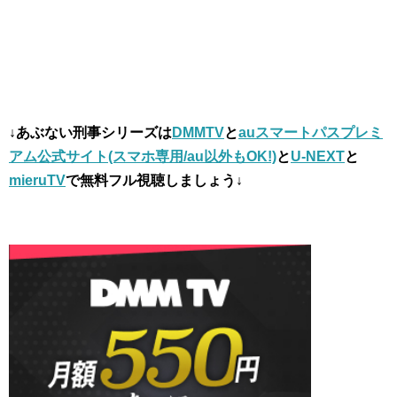
↓あぶない刑事シリーズは
DMMTV
と
auスマートパスプレミ
アム公式サイト(スマホ専用/au以外もOK!)
と
U-NEXT
と
mieruTV
で無料フル視聴しましょう↓