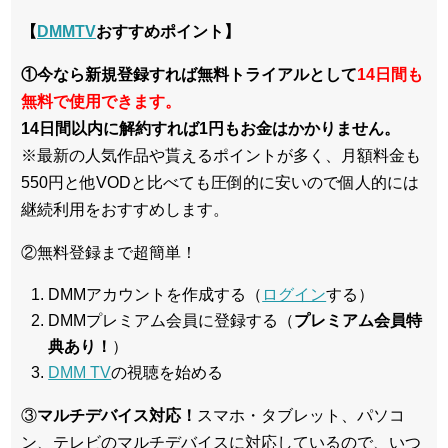
【
DMMTV
おすすめポイント】
①今なら新規登録すれば無料トライアルとして
14日間も
無料で使用できます。
14日間以内に解約すれば1円もお金はかかりません。
※最新の人気作品や貰えるポイントが多く、月額料金も
550円と他VODと比べても圧倒的に安いので個人的には
継続利用をおすすめします。
②無料登録まで超簡単！
DMMアカウントを作成する（
ログイン
する）
DMMプレミアム会員に登録する（
プレミアム会員特
典あり！
）
DMM TV
の視聴を始める
③
マルチデバイス対応！
スマホ・タブレット、パソコ
ン、テレビのマルチデバイスに対応している
ので、いつ