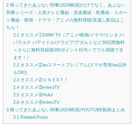
2
帰ってきたあぶない刑事(2024映画)だけでなく、あぶない
刑事シリーズ・人気テレビ番組・音楽番組・歌番組・スポー
ツ番組・映画・ドラマ・アニメの無料視聴/見逃し配信はこ
ちら！
2.1
オススメ①DMM TV（アニメ/映画/ドラマ/エンタメ/
バラエティ/アイドル/グラビア/アダルトなど30日間無料
＜さらに無料登録後550ポイント付与＞でフル視聴でき
ます！）
2.2
オススメ②auスマートプレミアム(スマホ専用/au以外
もOK!)
2.3
オススメ②ＵＮＥXＴ！
2.4
オススメ③mieruTV
2.5
オススメ④Hulu!
2.6
オススメ④mieruTV
3
帰ってきたあぶない刑事(2024映画)YOUTUBE動画まとめ
3.1
Related Posts