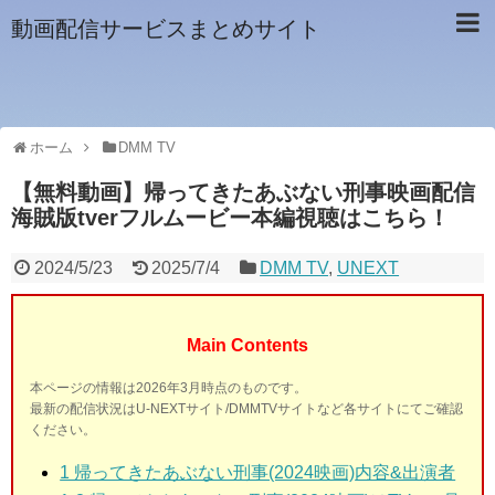
動画配信サービスまとめサイト
ホーム
DMM TV
【無料動画】帰ってきたあぶない刑事映画配信
海賊版tverフルムービー本編視聴はこちら！
2024/5/23
2025/7/4
DMM TV
,
UNEXT
Main Contents
本ページの情報は2026年3月時点のものです。
最新の配信状況はU-NEXTサイト/DMMTVサイトなど各サイトにてご確認
ください。
1 帰ってきたあぶない刑事(2024映画)
内容&出演者