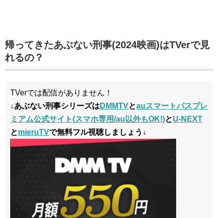
帰ってきたあぶない刑事(2024映画)はTVerで見
れるの？
TVerでは配信がありません！
↓あぶない刑事シリーズは
DMMTV
と
auスマートパスプレ
ミアム公式サイト(スマホ専用/au以外もOK!)
と
U-NEXT
と
mieruTV
で無料フル視聴しましょう↓