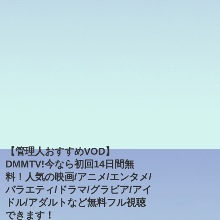
【管理人おすすめVOD】
DMMTV!今なら初回14日間無
料！人気の映画/アニメ/エンタメ/
バラエティ/ドラマ/グラビア/アイ
ドル/アダルトなど無料フル視聴
できます！