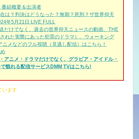
 番組概要＆出演者
在は？判決はどうなった？無期？死刑？ザ世界仰天
5月21日 LIVE FULL
送だけでなく、過去の世界仰天ニュースの動画、THE
された実際にあった犯罪のドラマ）、ウォーキング
/アニメなどのフル視聴（見逃し配信）はこちら！
とめ
ィ・アニメ・ドラマだけでなく、グラビア・アイドル・
で観れる配信サービスDMM TVはこちら!
ています