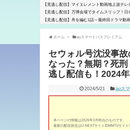
【見逃し配信】マイエレメント動画地上波テレ
【見逃し配信】万博会場でタイムスリップ！日
【見逃し配信】舟を編む1話～最終回ドラマ動画
ホーム
auスマートパスプレミアム
セウォル号沈没事故
なった？無期？死刑
逃し配信も！2024年5月
2024/5/21
auス
本ページの情報は2026年3月時点のものです。
最新の配信状況はU-NEXTサイト/DMMTVサ