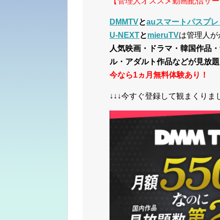
【管理人オススメ動画配信サー
DMMTV
と
auスマートパスプレ
U-NEXT
と
mieruTV
は管理人が
人気映画・ドラマ・韓国作品・
ル・アダルト作品などが見放題
今なら1ヵ月無料体験あり！
↓↓↓今すぐ登録して観まくりまし