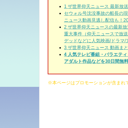
1
ザ世界仰天ニュース 最新放送
セウォル号沈没事故の船長の現
ニュース動画見逃し配信も！2024年
2
ザ世界仰天ニュースの最新放
重大事件（仰天ニュースで放送
デッドなどに人気映画/ドラマ
3
ザ世界仰天ニュース 動画ま
4 人気テレビ番組・バラエテ
アダルト作品などを30日間無料
※本ページはプロモーションが含まれ