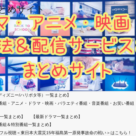
とめサイト
ディズニー/ハリポタ等）一覧まとめ】
番組・アニメ・ドラマ・映画・バラエティ番組・音楽番組・お笑い番組
）
一覧まとめ】
【最新ドラマ一覧まとめ】
番組＆特別番組一覧まとめ】
放送フル視聴＜東日本大震災15年福島第一原発事故命の戦い＞はこちら！