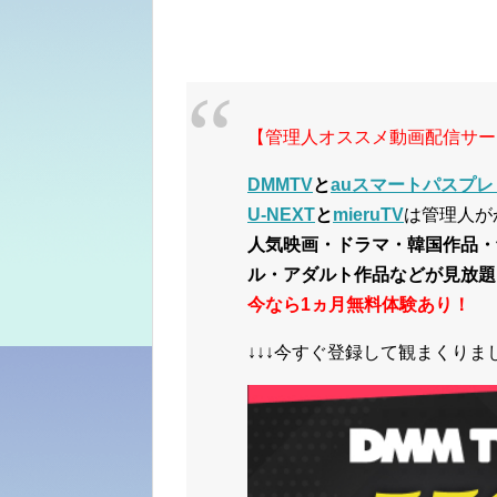
【管理人オススメ動画配信サー
DMMTV
と
auスマートパスプレ
U-NEXT
と
mieruTV
は管理人が
人気映画・ドラマ・韓国作品・
ル・アダルト作品などが見放題
今なら1ヵ月無料体験あり！
↓↓↓今すぐ登録して観まくりまし