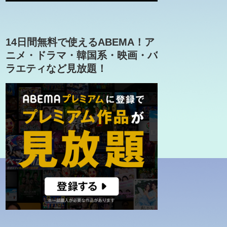
14日間無料で使えるABEMA！ア
ニメ・ドラマ・韓国系・映画・バ
ラエティなど見放題！