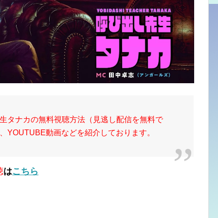
生タナカの無料視聴方法（見逃し配信を無料で
、YOUTUBE動画などを紹介しております。
聴
は
こちら