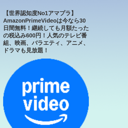
【世界認知度No1アマプラ】
AmazonPrimeVideoは今なら30
日間無料！継続しても月額たった
の税込み600円！人気のテレビ番
組、映画、バラエティ、アニメ、
ドラマも見放題！