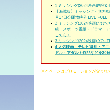
1 ミッシング(2024映画)
内容&
【海賊版】ミッシング＜無料動画/
月17日公開放映分 LIVE FULL
2 ミッシング(2024映画)
組・スポーツ番組・ドラマ・ア
こちら！
3 ミッシング(2024映画)
YOU
4 人気映画・テレビ番組・ア
ドル・アダルト作品などを30日
※本ページはプロモーションが含まれ