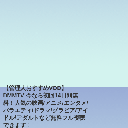
【管理人おすすめVOD】
DMMTV!今なら初回14日間無
料！人気の映画/アニメ/エンタメ/
バラエティ/ドラマ/グラビア/アイ
ドル/アダルトなど無料フル視聴
できます！