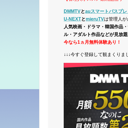
DMMTV
と
auスマートパスプレ
U-NEXT
と
mieruTV
は管理人が
人気映画・ドラマ・韓国作品・
ル・アダルト作品などが見放題
今なら1ヵ月無料体験あり！
↓↓↓今すぐ登録して観まくりまし