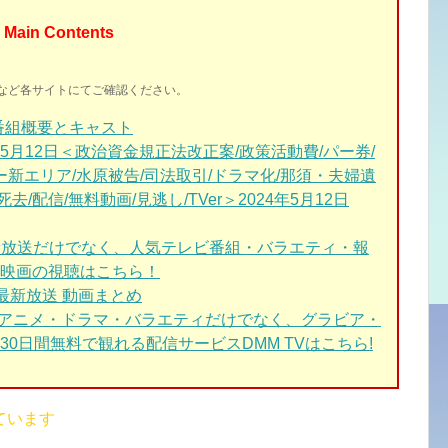
Main Contents
イトなど各サイトにてご確認ください。
番組概要とキャスト
月12日＜政治資金規正法改正案/政策活動費/パー券/
ー新エリア/水原被告/司法取引/ドラマ化/那須・夫婦遺
去/配信/無料動画/見逃し/TVer＞2024年5月12日
新放送だけでなく、人気テレビ番組・バラエティ・報
映画の視聴はこちら！
最新放送 動画まとめ
・アニメ・ドラマ・バラエティだけでなく、グラビア・
0日間無料で観れる配信サービスDMM TVはこちら!
ています