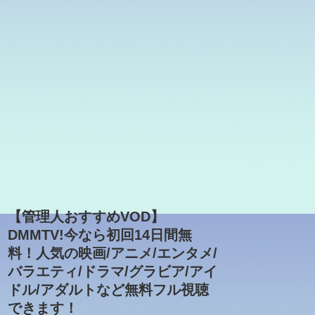
【管理人おすすめVOD】
DMMTV!今なら初回14日間無
料！人気の映画/アニメ/エンタメ/
バラエティ/ドラマ/グラビア/アイ
ドル/アダルトなど無料フル視聴
できます！