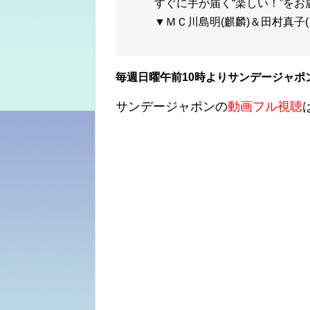
すぐに手が届く“楽しい！”をお
▼ＭＣ川島明(麒麟)＆田村真子
毎週日曜午前10時よりサンデージャポ
サンデージャポンの
動画フル視聴