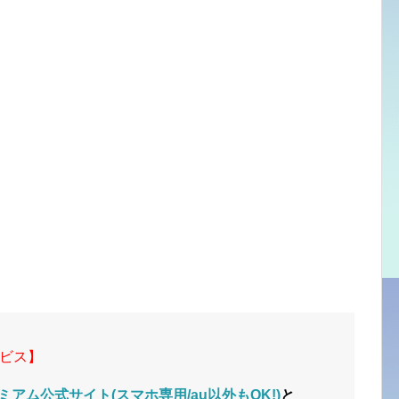
ビス】
ミアム公式サイト(スマホ専用/au以外もOK!)
と