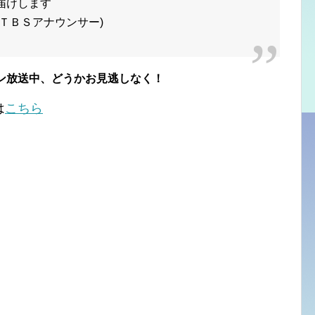
届けします
(ＴＢＳアナウンサー)
ン放送中、どうかお見逃しなく！
は
こちら