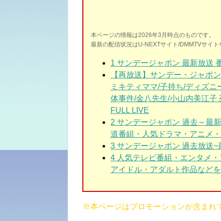
本ページの情報は2026年3月時点のものです。
最新の配信状況はU-NEXTサイト/DMMTVサ
1
サンデージャポン 最新放送 
【再放送】サンデー・ジャポン5
ミキティママ/子持ち/ディズニ
体事件/金八先生/小山内美江子 死
FULL LIVE
2
サンデージャポン 過去～最
道番組・人気ドラマ・アニメ・
3
サンデージャポン 過去放送~
4 人気テレビ番組・エンタメ
アイドル・アダルト作品などを3
※本ページはプロモーションが含まれ