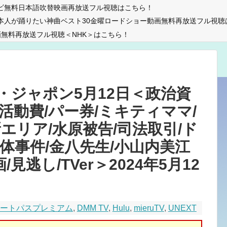
ビ無料日本語吹替映画再放送フル視聴はこちら！
本人が踊りたい神曲ベスト30金曜ロードショー動画無料再放送フル視聴
無料再放送フル視聴＜NHK＞はこちら！
・ジャポン5月12日＜政治資
活動費/パー券/ミキティママ/
エリア/水原被告/司法取引/ド
体事件/金八先生/小山内美江
/見逃し/TVer＞2024年5月12
マートパスプレミアム
,
DMM TV
,
Hulu
,
mieruTV
,
UNEXT