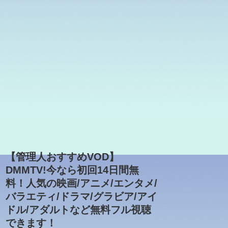
【管理人おすすめVOD】
DMMTV!今なら初回14日間無
料！人気の映画/アニメ/エンタメ/
バラエティ/ドラマ/グラビア/アイ
ドル/アダルトなど無料フル視聴
できます！