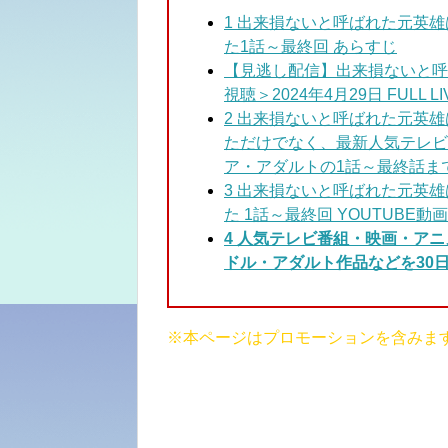
1
出来損ないと呼ばれた元英雄
た1話～最終回 あらすじ
【見逃し配信】出来損ないと呼ばれ
視聴＞2024年4月29日 FULL LI
2 出来損ないと呼ばれた元英
ただけ
でなく、最新人気テレビ
ア・アダルトの1話～最終話ま
3
出来損ないと呼ばれた元英雄
た 1話～最終回 YOUTUBE動
4 人気テレビ番組・映画・ア
ドル・アダルト作品などを30日
※本ページはプロモーションを含みま