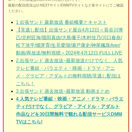
最新の配信状況はU-NEXTサイト/DMMTVサイトなど各サイトにてご確認
ください。
1
出張サンド 最新放送 番組概要とキャスト
【見逃し配信】出張サンド屋台4月12日＜長谷川博
己/北村匠海/堀田真由/大島優子/木村佳乃/川口春奈/
松下洸平/畑芽育/生見愛瑠/瀬戸康史/神尾楓珠/tver/
動画/再放送/無料視聴＞2024年4月12日 FULL LIVE
2
出張サンド 過去放送~最新放送だけでなく、人気
テレビ番組・バラエティ・映画・ドラマ・アニ
メ・グラビア・アダルトの無料視聴/見逃し配信は
こちら！
3
出張サンド 過去放送~最新放送 動画まとめ
4 人気テレビ番組・映画・アニメ・ドラマ・バラエ
ティだけでなく、グラビア・アイドル・アダルト
作品などを30日間無料で観れる配信サービスDMM
TVはこちら!