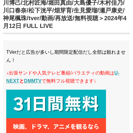
川博己/北村匠海/堀田真由/大島優子/木村佳乃/
川口春奈/松下洸平/畑芽育/生見愛瑠/瀬戸康史/
神尾楓珠/tver/動画/再放送/無料視聴＞2024年4
月12日 FULL LIVE
TVerだと広告が多いし期間限定配信だし全部は観れませ
ん！
↓出張サンドや人気テレビ番組/バラエティの動画は
U-
NEXT
と
DMMTV
で無料フル視聴できます↓