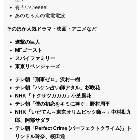
有吉いいeeee!
あのちゃんの電電電波
そのほか人気ドラマ・映画・アニメなど
進撃の巨人
MFゴースト
スパイファミリー
東京リベンジャーズ
テレ朝「刑事ゼロ」沢村一樹
テレ朝「ハケン占い師アタル」杉咲花
NHK「トクサツガガガ」小芝風花
テレ朝「僕の初恋をキミに捧ぐ」野村周平
NHK「いだてん～東京オリムピック噺～」中村勘九
郎、阿部サダヲ
テレ朝「Perfect Crime (パーフェクトクライム)」ト
リンドル玲奈、桜田通