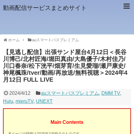
動画配信サービスまとめサイト
ホーム
auスマートパスプレミアム
【見逃し配信】出張サンド屋台4月12日＜長谷
川博己/北村匠海/堀田真由/大島優子/木村佳乃/
川口春奈/松下洸平/畑芽育/生見愛瑠/瀬戸康史/
神尾楓珠/tver/動画/再放送/無料視聴＞2024年4
月12日 FULL LIVE
2024/4/12
auスマートパスプレミアム
,
DMM TV
,
Hulu
,
mieruTV
,
UNEXT
Main Contents
本ページの情報は2026年3月時点のものです。