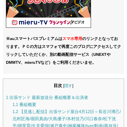
※auスマートパスプレミアムは
スマホ
専用
のリンクとなってお
ります。ＰＣの方はスマフォで再度このブログにアクセスしてク
リックしていただくか、別の動画配信サービス（UNEXTや
DMMTV、mieruTVなど）をご利用くださいませ。
目次
[
隠す
]
1
出張サンド 最新放送分 番組概要＆出演者
1.1
番組概要
1.2
【見逃し配信】出張サンド屋台4月12日＜長谷川博己/
北村匠海/堀田真由/大島優子/木村佳乃/川口春奈/松下洸
平/畑芽育/生見愛瑠/瀬戸康史/神尾楓珠/tver/動画/再放送/