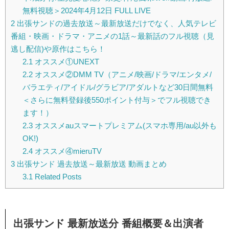
無料視聴＞2024年4月12日 FULL LIVE
2
出張サンドの過去放送～最新放送だけでなく、人気テレビ
番組・映画・ドラマ・アニメの1話～最新話のフル視聴（見
逃し配信)や原作はこちら！
2.1
オススメ①UNEXT
2.2
オススメ②DMM TV（アニメ/映画/ドラマ/エンタメ/
バラエティ/アイドル/グラビア/アダルトなど30日間無料
＜さらに無料登録後550ポイント付与＞でフル視聴でき
ます！）
2.3
オススメauスマートプレミアム(スマホ専用/au以外も
OK!)
2.4
オススメ④mieruTV
3
出張サンド 過去放送～最新放送 動画まとめ
3.1
Related Posts
出張サンド 最新放送分 番組概要＆出演者