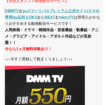
【管理人オススメ動画配信サービス】
DMMTV
と
auスマートパスプレミアム公式サイト(スマホ
専用/au以外もOK!)
と
U-NEXT
と
mieruTV
は管理人がかな
りおすすめする動画配信サービスです！
人気映画・ドラマ・韓国作品・音楽番組・歌番組・アニ
メ・グラビア・アイドル・アダルト作品などが見放
題！！
今なら1ヵ月無料体験あり！
↓↓↓今すぐ登録して観まくりましょう↓↓↓