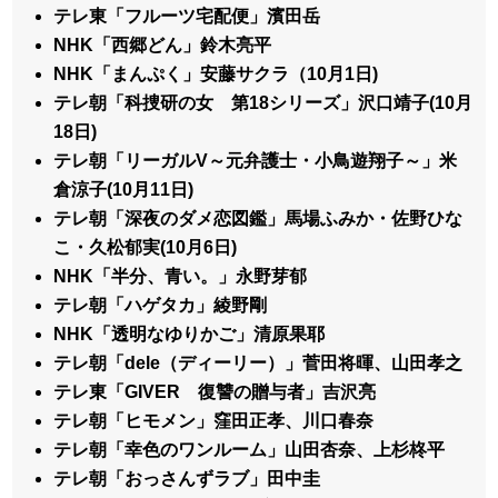
テレ東「フルーツ宅配便」濱田岳
NHK「西郷どん」鈴木亮平
NHK「まんぷく」安藤サクラ（10月1日)
テレ朝「科捜研の女 第18シリーズ」沢口靖子(10月
18日)
テレ朝「リーガルV～元弁護士・小鳥遊翔子～」米
倉涼子(10月11日)
テレ朝「深夜のダメ恋図鑑」馬場ふみか・佐野ひな
こ・久松郁実(10月6日)
NHK「半分、青い。」永野芽郁
テレ朝「ハゲタカ」綾野剛
NHK「透明なゆりかご」清原果耶
テレ朝「dele（ディーリー）」菅田将暉、山田孝之
テレ東「GIVER 復讐の贈与者」吉沢亮
テレ朝「ヒモメン」窪田正孝、川口春奈
テレ朝「幸色のワンルーム」山田杏奈、上杉柊平
テレ朝「おっさんずラブ」田中圭