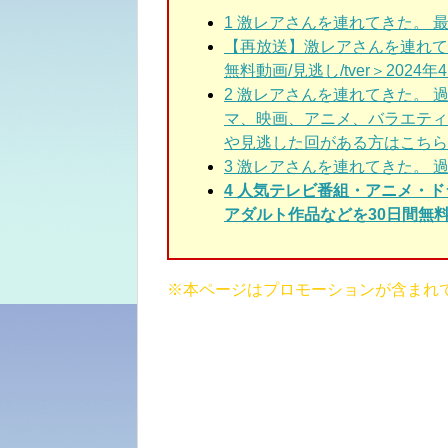
1 激レアさんを連れてきた。 
【再放送】激レアさんを連れてき
無料動画/見逃し/tver＞2024年4月
2 激レアさんを連れてきた。 
マ、映画、アニメ、バラエティ
や見逃した回がある方はこちら
3 激レアさんを連れてきた。 
4 人気テレビ番組・アニメ・
アダルト作品などを30日間無料
※本ページはプロモーションが含まれ