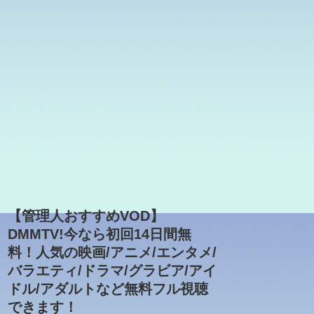
【管理人おすすめVOD】
DMMTV!今なら初回14日間無
料！人気の映画/アニメ/エンタメ/
バラエティ/ドラマ/グラビア/アイ
ドル/アダルトなど無料フル視聴
できます！