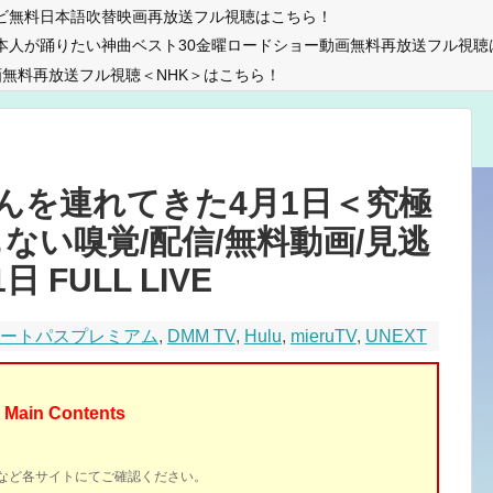
ビ無料日本語吹替映画再放送フル視聴はこちら！
本人が踊りたい神曲ベスト30金曜ロードショー動画無料再放送フル視聴
無料再放送フル視聴＜NHK＞はこちら！
んを連れてきた4月1日＜究極
ない嗅覚/配信/無料動画/見逃
日 FULL LIVE
マートパスプレミアム
,
DMM TV
,
Hulu
,
mieruTV
,
UNEXT
Main Contents
イトなど各サイトにてご確認ください。