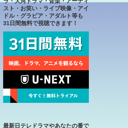
ラ・大河ドラマ・音楽・アーティ
スト・お笑い・ライブ映像・アイ
ドル・グラビア・アダルト等も
31日間無料で視聴できます！
最新日テレドラマやあなたの番で