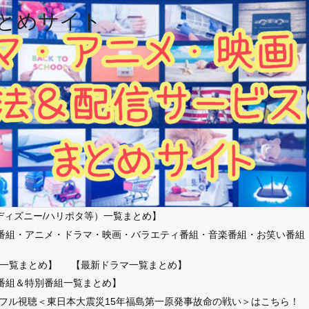
とめサイト
ディズニー/ハリポタ等）一覧まとめ】
番組・アニメ・ドラマ・映画・バラエティ番組・音楽番組・お笑い番組
）
一覧まとめ】
【最新ドラマ一覧まとめ】
番組＆特別番組一覧まとめ】
放送フル視聴＜東日本大震災15年福島第一原発事故命の戦い＞はこちら！