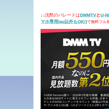
↓↓沈黙のパレードは
DMMTV
と
U-N
マホ専用/au以外もOK!)
で無料フル視