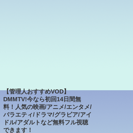
【管理人おすすめVOD】
DMMTV!今なら初回14日間無
料！人気の映画/アニメ/エンタメ/
バラエティ/ドラマ/グラビア/アイ
ドル/アダルトなど無料フル視聴
できます！