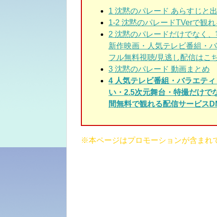
1
沈黙のパレード あらすじと
1-2
沈黙のパレードTVerで観
2
沈黙のパレードだけでなく、
新作映画・人気テレビ番組・バ
フル無料視聴/見逃し配信はこ
3
沈黙のパレード 動画まとめ
4 人気テレビ番組・バラエテ
い・2.5次元舞台・特撮だけ
間無料で観れる配信サービスDM
※本ページはプロモーションが含まれ