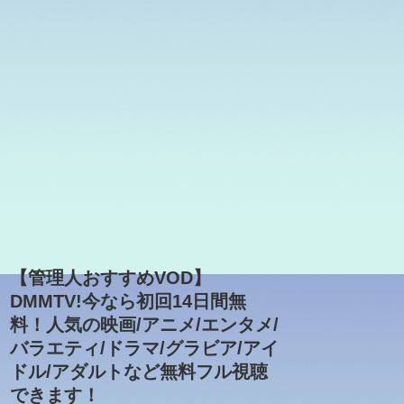
【管理人おすすめVOD】
DMMTV!今なら初回14日間無
料！人気の映画/アニメ/エンタメ/
バラエティ/ドラマ/グラビア/アイ
ドル/アダルトなど無料フル視聴
できます！