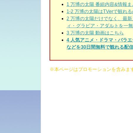
1 万博の太陽
番組内容&情報ま
1-2 万博の太陽はTVerで観れ
2
万博の太陽だけでなく、最新
ィ・グラビア・アダルトを一無
3
万博の太陽 動画はこちら
4 人気アニメ・ドラマ・バラ
などを30日間無料で観れる配信
※本ページはプロモーションを含みま