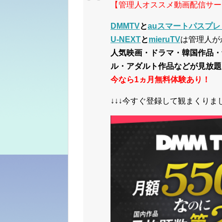
【管理人オススメ動画配信サー
DMMTV
と
auスマートパスプレ
U-NEXT
と
mieruTV
は管理人が
人気映画・ドラマ・韓国作品・
ル・アダルト作品などが見放題
今なら1ヵ月無料体験あり！
↓↓↓今すぐ登録して観まくりまし